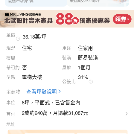
最新成交36.9萬/坪
最新降/漲價**萬
瀏覽**人·收藏**人
單價
36.18萬/坪
住宅
住家用
現況
用途
簡易裝潢
裝潢
樓層
否
1個月
帶租約
屋齡
電梯大樓
31%
型態
公設比
查看坪數說明
主建物
8坪，平面式，已含售金內
車位
2成約240萬，月還款31,087元
首付
地址