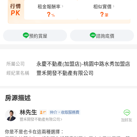
租金報酬率
相似實價
?
?
%
筆
預約賞屋
諮詢底價
永慶不動產(加盟店)-桃園中路水秀加盟店
所屬公司
豐禾開發不動產有限公司
經紀業名稱
房源描述
林先生
仲介
，收取服務費
豐禾開發不動產有限公司
加好友
你是不是也卡在這兩種選擇：