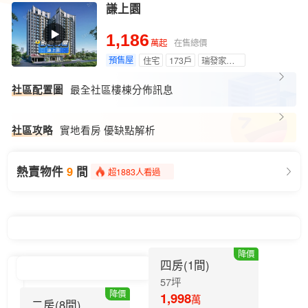
謙上園
1,186
在售總價
萬起
預售屋
住宅
173戶
瑞發家園站
最全社區樓棟分佈訊息
社區配置圖
實地看房 優缺點解析
社區攻略
近半個月上架3間
熱賣物件
9
間
超1883人看過
降價物件1間
近半個月上架3間
降價
四房(1間)
57坪
降價
1,998
萬
二房(8間)