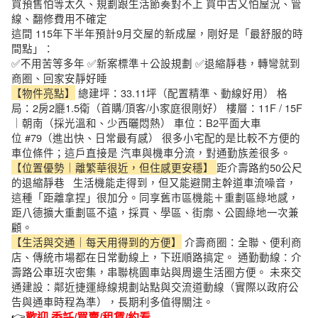
買預售怕等太久、規劃跟生活節奏對不上 買中古又怕屋況、管
線、翻修費用不確定
這間 115年下半年預計9月交屋的新成屋，剛好是「最舒服的時
間點」：
✅不用苦等多年 ✅新案標準＋公設規劃 ✅退縮靜巷，轉彎就到
商圈、回家安靜好睡
【物件亮點】
總建坪：33.11坪（配置精準、動線好用） 格
局：2房2廳1.5衛（首購/頂客/小家庭很剛好） 樓層：11F / 15F
｜朝南（採光溫和、少西曬悶熱） 車位：B2平面大車
位 #79（進出快、日常最有感） 很多小宅配的是比較不方便的
車位條件；這戶直接是 汽車與機車分流，對通勤族差很多。
【位置優勢｜離繁華很近，但住感更安穩】
距介壽路約50公尺
的退縮靜巷 生活機能走得到，但又能避開主幹道車流噪音，
這種「距離拿捏」很加分。同享舊市區機能＋重劃區綠地感，
距八德擴大重劃區不遠，採買、學區、街廓、公園綠地一次兼
顧。
【生活與交通｜每天用得到的方便】
介壽商圈：全聯、便利商
店、傳統市場都在日常動線上，下班順路搞定。 通勤動線：介
壽路公車班次密集，串聯桃園車站與周邊生活圈方便。 未來交
通建設：鄰近捷運綠線規劃站點與交流道動線（實際以政府公
告與通車時程為準），長期利多值得關注。
👉
歡迎 委託/買賣/租賃/約看