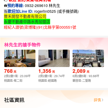
☎️
預約專線:
0932-269610 林先生
🈯️
歡迎加Line ID:
rogerlin0525 (或手機號碼)
豐禾開發不動產有限公司
永慶不動產中路水秀加盟店
經紀人證號(梁博隆)(91)北縣字第000551號
林先生的搶手物件
768
1,356
2,089
萬
萬
萬
2房2廳1衛
23.09坪
2房2廳1衛
29.74坪
6房2廳5衛
93.68坪
桃園區-敬二街
桃園區-經國路
觀音區-二聖路
社區資訊
詳情