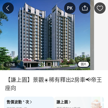
圖片
1/17張
【謙上園】景觀☀️稀有釋出2房車📢帝王
座向
售價波動 * 次
謙上園