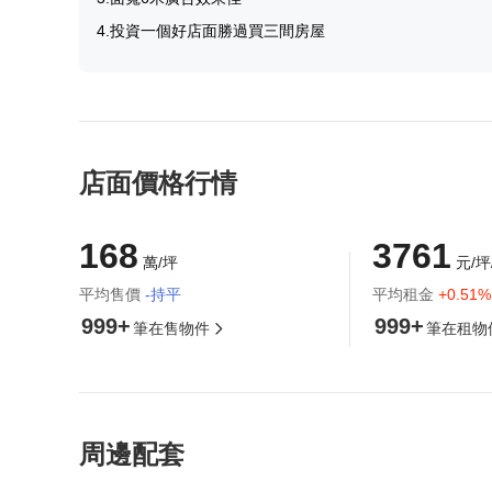
4.投資一個好店面勝過買三間房屋
店面價格行情
168
3761
萬/坪
元/坪
平均售價
-持平
平均租金
+0.51%
999+
999+
筆在售物件
筆在租物
周邊配套