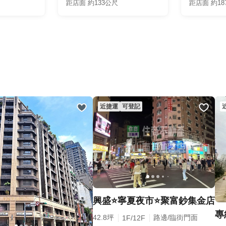
距店面 約133公尺
距店面 約18
近捷運
可登記
興盛⭐寧夏夜市⭐聚富鈔集金店
42.8坪
路邊/臨街門面
1F/12F