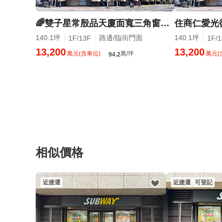
🌈雙子星常殷品天廈面寬三角窗店霸🌈附近有4店面~住商景芝
140.1坪
路邊/臨街門面
140.1坪
1F/13F
1F/
13,200
13,200
萬元(含車位)
萬/坪
萬元(
94.2
相似價格
近捷運
近捷運
可登記