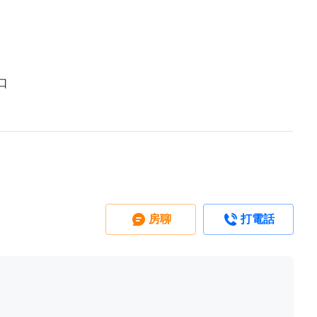
口
房聊
打電話