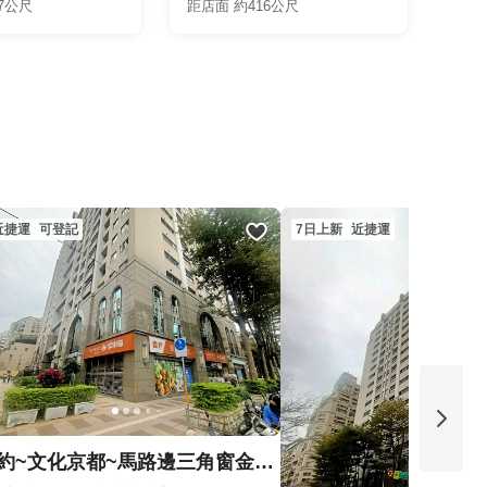
7公尺
距店面 約416公尺
近捷運
可登記
7日上新
近捷運
專約~文化京都~馬路邊三角窗金店面~翁R