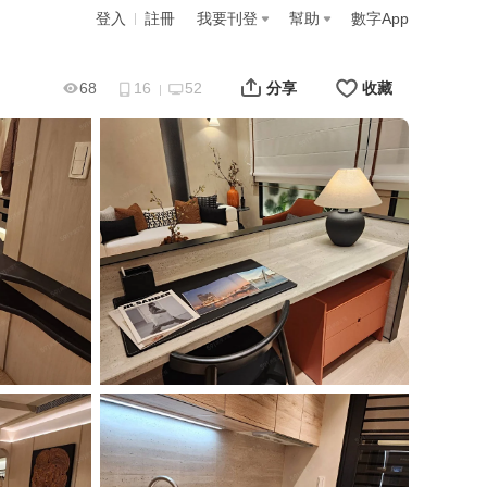
登入
註冊
我要刊登
幫助
數字App
68
16
52
分享
收藏