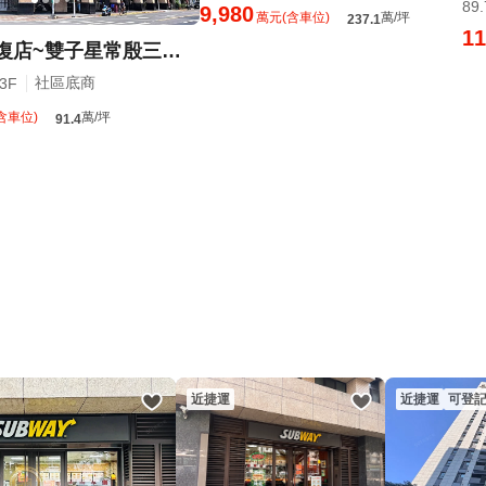
89
9,980
萬元(含車位)
萬/坪
237.1
11
住商仁愛光復店~雙子星常殷三角窗1+2F店霸
社區底商
13F
含車位)
萬/坪
91.4
近捷運
近捷運
可登