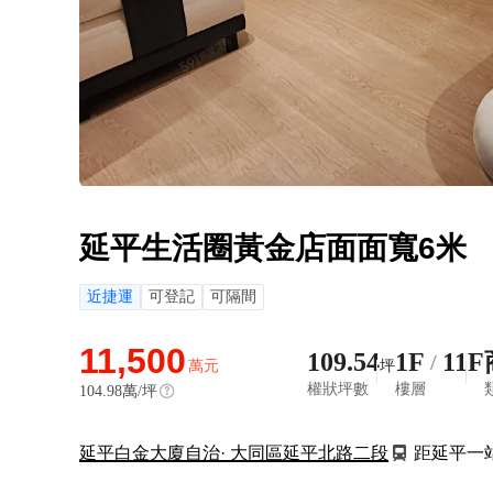
延平生活圈黃金店面面寬6米
近捷運
可登記
可隔間
11,500
109.54
1F
11F
/
萬元
坪
權狀坪數
樓層
104.98
萬/坪
延平白金大廈自治
· 大同區延平北路二段
距延平一站