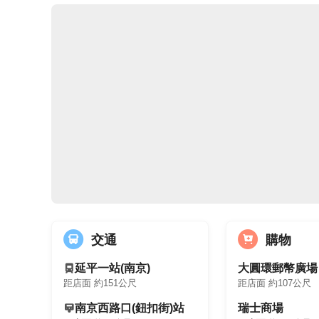
交通
購物
延平一站(南京)
大圓環郵幣廣場
距店面 約151公尺
距店面 約107公尺
南京西路口(鈕扣街)站
瑞士商場