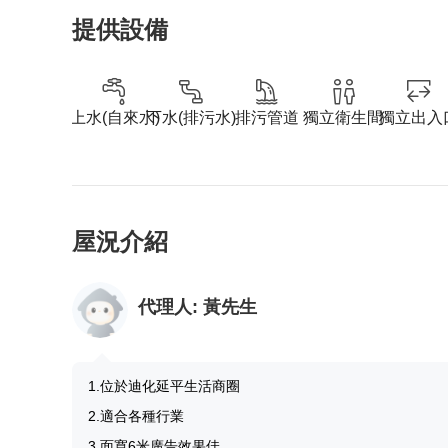
提供設備
上水(自來水)
下水(排污水)
排污管道
獨立衛生間
獨立出入
屋況介紹
代理人:
黃先生
1.位於迪化延平生活商圈
2.適合各種行業
3.面寬6米廣告效果佳