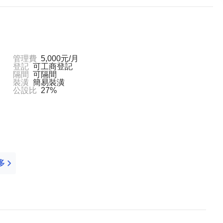
管理費
5,000元/月
登記
可工商登記
隔間
可隔間
裝潢
簡易裝潢
公設比
27%
多