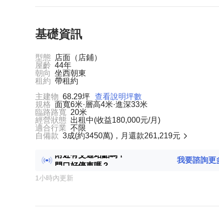
基礎資訊
型態
店面（店鋪）
屋齡
44年
朝向
坐西朝東
租約
帶租約
主建物
68.29坪
查看說明坪數
規格
面寬6米·層高4米·進深33米
臨路路寬
20米
經營狀態
出租中(收益180,000元/月)
適合行業
不限
自備款
3成(約3450萬)，月還款261,219元
我要諮詢更
附近有交通站點嗎？
門口好停車嗎？
1小時內更新
隨時可看房嗎？
周邊人潮大嗎？鄰居什麼行業？
客流高峰主要在什麼時間？