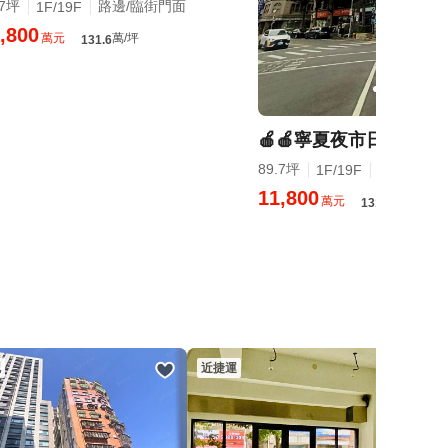
.7坪
路邊/臨街門面
1F/19F
,800
萬元
萬/坪
131.6
89.7坪
路邊/臨街
1F/19F
11,800
萬元
萬/坪
131.6
記
近捷運