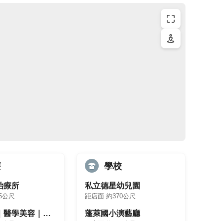
療
學校
治療所
私立德星幼兒園
5公尺
距店面 約370公尺
朵薇診所｜醫學美容｜減脂門診
蓬萊國小演藝廳