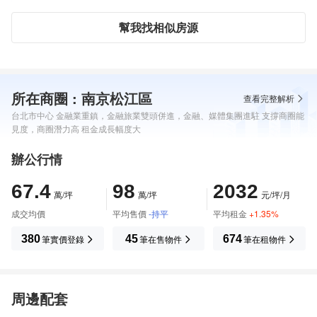
經紀人：洪浩庭(106)北市經証字第02454號
公司地址：台北市士林區忠誠路一段87號
幫我找相似房源
你好！我是朗居天母店
顏伯峻
專案執行經理，店位置就在忠誠
公園旁【專售/租士林北投新大樓/商辦等】
所在商圈 : 南京松江區
查看完整解析
歡迎來電指名服務591易遺漏訊息，請直接加LINE 或 來電討論
❤️
24HR服務專線：0978515303 ( LINE=同手機號碼 )
❤️
台北市中心 金融業重鎮，金融旅業雙頭併進，金融、媒體集團進駐 支撐商圈能
見度，商圈潛力高 租金成長幅度大
您好，我是朗居天母店顏伯峻專案執行經理，畢業於國立台灣
辦公行情
大學
之前任職直營體系 副店長多年，榮獲多次區域各項獎項
67.4
98
2032
萬/坪
萬/坪
元/坪/月
曾成交多戶台北市新北市豪宅大樓：
成交均價
平均售價
-持平
平均租金
+1.35%
宏普世貿/合環御景/合環御寶/昇陽麗石/璞園上誠/博愛特區楓韻
380
筆實價登錄
45
筆在售物件
674
筆在租物件
石/天母御堡/費加洛花園/天母宏國雅典/昇陽麗緹/新潤峰耘/遠雄
山晴/華固映月/威靈頓山莊/昇陽麗池/昇陽麗緻/朴園實住吉/璞園
璞風晴/宏普鉑玉/筑丰天母/將捷朗闊/遠雄御之邸/璞園日兆/璞園
吾上居/圓山窗外/皇鼎麗園/花園富裔/康和紅樹林/吉美千荷田/吾
周邊配套
居吾宿/大葉島耕作/天璽/樂行館/遠雄山綺/天母樂活等