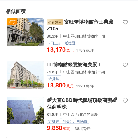
相似面積
富旺💖博物館帝王典藏
置頂
必看好屋
Z105
80.3坪
中山區-瓏山林博物館一期
7日上新
近捷運
13,170
萬元
179.3萬/坪
🏳️‍🌈博物館綠意樹海美景🏳️‍🌈
79.6坪
中山區-瓏山林博物館一期
近捷運
13,800
萬元
192.1萬/坪
🌈大直CBD時代廣場頂級商辦🌈
住商明珠
81.8坪
中山區-台北時代廣場
近捷運
可登記
可隔間
9,850
萬元
138.1萬/坪