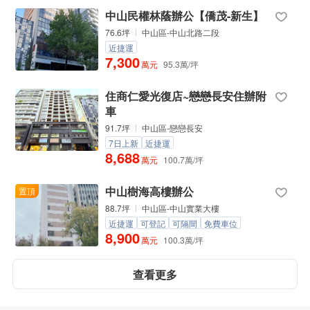
中山民權林蔭辦公【僑茂-新生】
76.6坪
中山區-中山北路二段
近捷運
7,300
萬元
95.3萬/坪
住商仁愛光復店~戀戀長安住辦附
車
91.7坪
中山區-戀戀長安
7日上新
近捷運
8,688
萬元
100.7萬/坪
中山樹海高樓辦公
置頂
88.7坪
中山區-中山實業大樓
近捷運
可登記
可隔間
免費車位
8,900
萬元
100.3萬/坪
查看更多