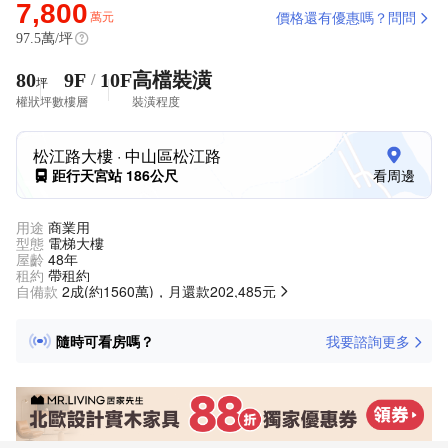
7,800
萬元
價格還有優惠嗎？問問
97.5
萬/坪
80
9F
10F
高檔裝潢
/
坪
權狀坪數
樓層
裝潢程度
松江路大樓
· 中山區松江路
距行天宮站 186公尺
看周邊
用途
商業用
型態
電梯大樓
屋齡
48年
租約
帶租約
自備款
2成(約1560萬)，月還款202,485元
附近餐廳多嗎？
隨時可看房嗎？
我要諮詢更多
車位緊不緊張？
已入駐企業有哪些？
物業公司保全做的怎樣？