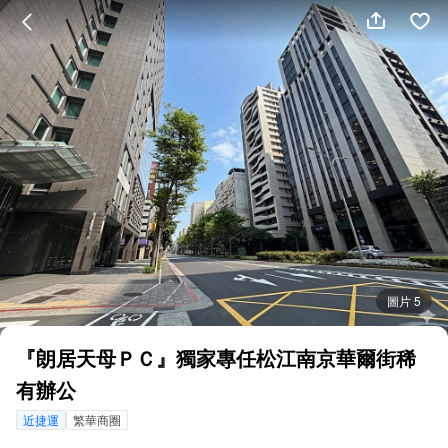
圖片 5
『朗居天母ＰＣ』獨家專任松江南京華爾街稀
有辦公
近捷運
繁華商圈