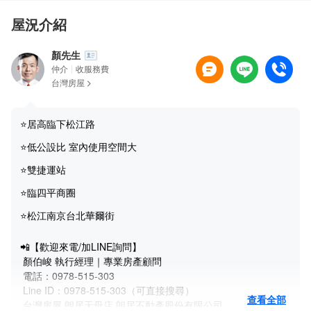
屋況介紹
顏先生
仲介
收服務費
台灣房屋
⭐居高臨下松江路
⭐低公設比 室內使用空間大
⭐雙捷運站
⭐臨四平商圈
⭐松江南京台北華爾街
📲【歡迎來電/加LINE詢問】
顏伯峻 執行經理｜專業房產顧問
電話：0978-515-303
Line ID：0978-515-303（可直接搜尋）
查看全部
台灣房屋 朗居天母店 朗居不動產股份有限公司