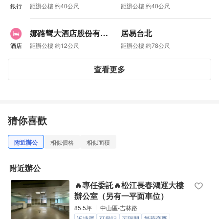
銀行
距辦公樓 約40公尺
距辦公樓 約40公尺
娜路彎大酒店股份有限公司
居易台北
酒店
距辦公樓 約12公尺
距辦公樓 約78公尺
查看更多
猜你喜歡
附近辦公
相似價格
相似面積
附近辦公
🔥專任委託🔥松江長春鴻運大樓
辦公室（另有一平面車位）
85.5坪
中山區-吉林路
近捷運
可登記
可隔間
繁華商圈