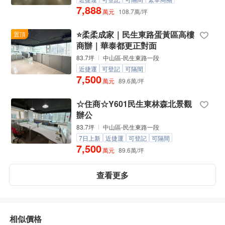
7,888
萬元
108.7萬/坪
⭐️柔柔成家｜民生東路蛋黃區高樓
置頂
商辦｜華泰都更正對面
83.7坪
中山區-民生東路一段
近捷運
可登記
可隔間
7,500
萬元
89.6萬/坪
☆住商☆Y601民生東林森北景觀
辦公
83.7坪
中山區-民生東路一段
7日上新
近捷運
可登記
可隔間
7,500
萬元
89.6萬/坪
查看更多
相似價格