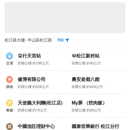
希望有榮幸能為您成交/成家。我們重視交易安全，全程透過合
格專業代書辦理，案件成交皆會透過履約保證專戶，讓買賣交
易更安全有保障
松江路大樓
導航
· 中山區松江路
行天宮站
松江新村站
交通
距辦公樓 約186公尺
距辦公樓 約40公尺
健博有限公司
農安皇都八館
購物
距辦公樓 約326公尺
距辦公樓 約424公尺
天使義大利麵(松江店)
My豚 （焢肉飯）
餐廳
距辦公樓 約15公尺
距辦公樓 約29公尺
中國信託理財中心
國泰世華銀行 松江分行