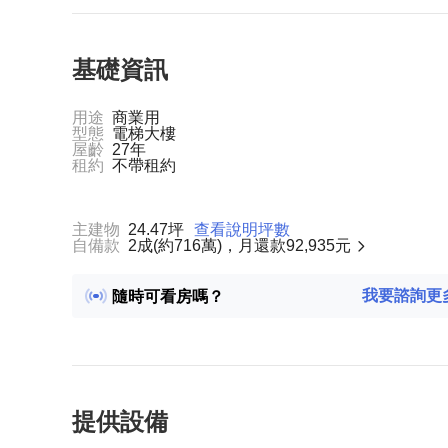
基礎資訊
用途
商業用
型態
電梯大樓
屋齡
27年
租約
不帶租約
主建物
24.47坪
查看說明坪數
自備款
2成(約716萬)，月還款92,935元
我要諮詢更
隨時可看房嗎？
車位緊不緊張？
已入駐企業有哪些？
物業公司保全做的怎樣？
附近餐廳多嗎？
提供設備