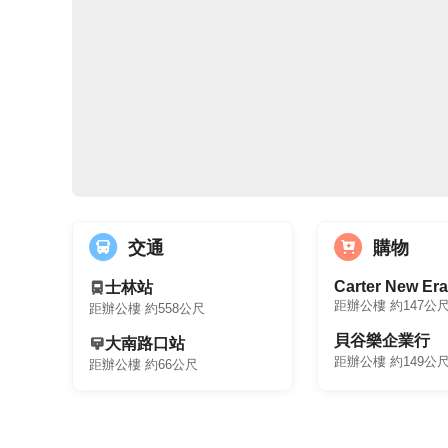
商圈核心：台北表演藝術中心、士林夜市
格局方正、採光佳、使用空間高效運用
📞
立即來電預約賞屋，0910-188795簡先生
適合首購族、投資客、或需要兼顧辦公與生活
歡迎同業配件
交通
購物
聯絡方式：賞屋專線
:0910-1887
Carter New Era
士林站
距辦公樓 約147公
距辦公樓 約558公尺
貝谷樂企業行
大南路口站
【成交時，須收取成交價的2%服務費】
距辦公樓 約149公
距辦公樓 約66公尺
【永慶不動產-宜蘭公園加盟店】【旺慶不動產
第00250號】