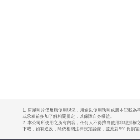
1. 房屋照片僅反應使用現況，用途以使用執照或謄本記載
或承租前多加了解相關規定，以保障自身權益。
2. 本公司所使用之所有內容，任何人不得擅自使用非經授
下載，如有違反，除依相關法律規定論處，並應對591負損