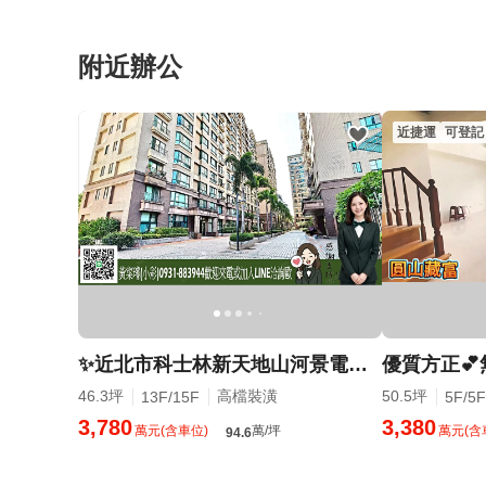
永慶房屋優質房仲團隊
附近辦公
近捷運
可登記
✨近北市科士林新天地山河景電梯坡平車位有裝潢三室
46.3坪
高檔裝潢
50.5坪
13F/15F
5F/5F
3,780
3,380
萬元(含車位)
萬/坪
萬元(含
94.6