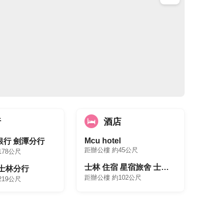
行
酒店
Mcu hotel
銀行 劍潭分行
距辦公樓 約45公尺
178公尺
士林 住宿 星宿旅舍 士林星沙旅舍
 士林分行
距辦公樓 約102公尺
219公尺