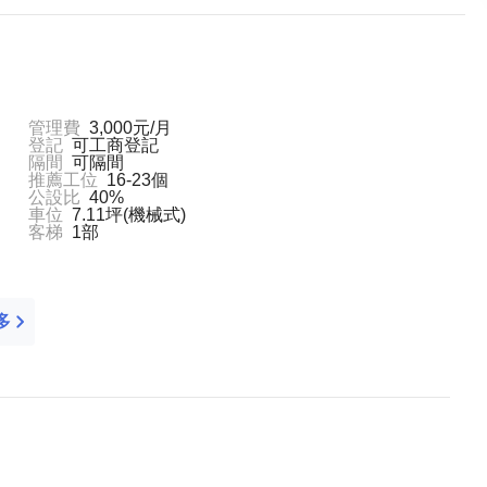
管理費
3,000元/月
登記
可工商登記
隔間
可隔間
推薦工位
16-23個
公設比
40%
車位
7.11坪(機械式)
客梯
1部
多