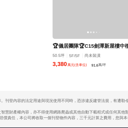
🏆儀居團隊🏆C15劍潭新屋樓中
50.5坪
尚未裝潢
5F/5F
3,380
萬元(含車位)
萬/坪
91.6
為準。刊登內容的法定用途與現況使用不同時，恐涉違反建管法規，有遭勒
權之智慧財產權內容，亦不得使用網路爬蟲或其他自動下載程式或任何其他
害賠償責任，本公司將收取一個刊登物件內容，三千元計算之費用，您與