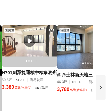
近捷運
近捷運
H701劍潭捷運樓中樓事務所
@@士林新天地三室車位@
50.5坪
簡易裝潢
5F/5F
46.3坪
簡易裝潢
13F/15F
3,380
萬元(含車位)
萬/坪
3,780
66.9
萬元(含車位)
萬/坪
81.7