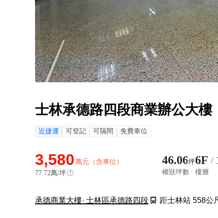
士林承德路四段商業辦公大樓
近捷運
可登記
可隔間
免費車位
3,580
46.06
6F
/
萬元（含車位）
坪
權狀坪數
樓層
77.72
萬/坪
承德商業大樓
· 士林區承德路四段
距士林站 558公