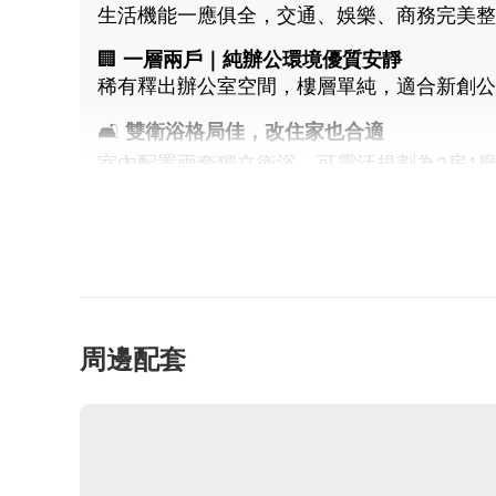
生活機能一應俱全，交通、娛樂、商務完美整
🏢
一層兩戶｜純辦公環境優質安靜
稀有釋出辦公室空間，樓層單純，適合新創公
🛋️
雙衛浴格局佳，改住家也合適
室內配置兩套獨立衛浴，可靈活規劃為2房1
✨ 特色亮點：
優質學區：近百齡高中
周邊配套
交通便捷：劍潭捷運站步行約5分鐘