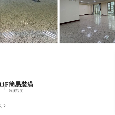
11F
簡易裝潢
裝潢程度
尺