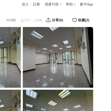
登入
註冊
我要刊登
幫助
數字App
185
117
68
分享
(6)
收藏
(2)