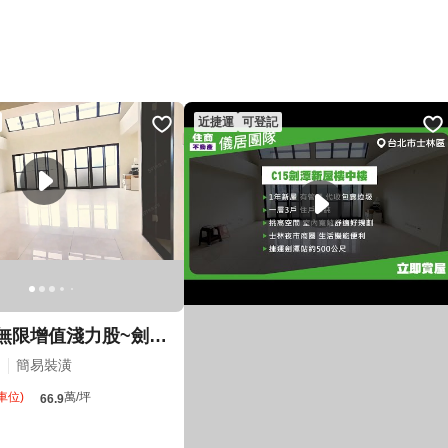
近捷運
可登記
優質方正💕無限增值淺力股~劍潭士林生活圈
簡易裝潢
車位)
萬/坪
66.9