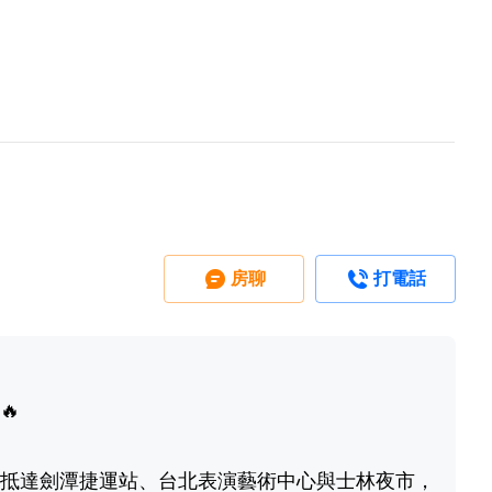
房聊
打電話
🔥
抵達劍潭捷運站、台北表演藝術中心與士林夜市，