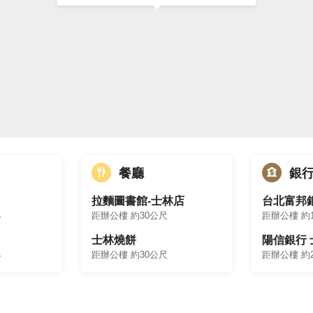
皆近在咫尺
,錯過不再有！
需求的您！
餐廳
銀
95
簡先生//
賞屋專線:
0910-188795
簡先生
拉麵圖書館-士林店
台北富邦
尺
距辦公樓 約30公尺
距辦公樓 約
士林燒餅
陽信銀行
尺
距辦公樓 約30公尺
距辦公樓 約
仲介經紀股份有限公司】【經紀人證號:(103)宜字