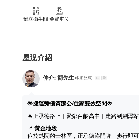
獨立衛生間
免費車位
屋況介紹
仲介:
簡先生
(收服務費)
🌟
捷運旁優質辦公/住家雙效空間
🌟
🔥正承德路上｜緊鄰百齡高中｜走路到劍潭站
📍
黃金地段
位於熱鬧的士林區，正承德路門牌，步行即可