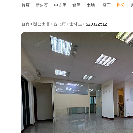
首頁
新建案
中古屋
租屋
土地
店面
辦公
首頁
辦公出售
台北市
士林區
S20322512