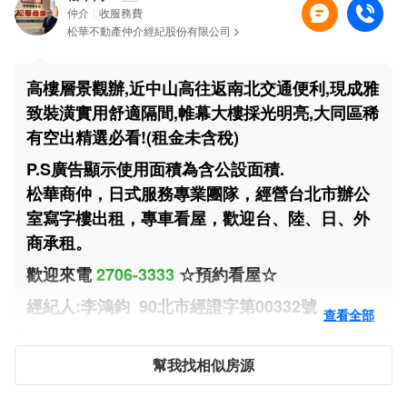
仲介
收服務費
松華不動產仲介經紀股份有限公司
高樓層景觀辦,近中山高往返南北交通便利,現成雅
致裝潢實用舒適隔間,帷幕大樓採光明亮,大同區稀
有空出精選必看!(租金未含稅)
P.S廣告顯示使用面積為含公設面積.
松華商仲，日式服務專業團隊，經營台北市辦公
室寫字樓出租，專車看屋，歡迎台、陸、日、外
商承租。
歡迎來電
2706-3333
☆預約
看屋☆
經紀人:李鴻鈞 90北市經證字第00332號
查看全部
幫我找相似房源