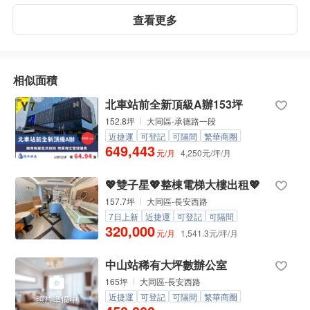
查看更多
相似面積
北車站前全新頂級A辦153坪
152.8坪
大同區-承德路一段
近捷運
可登記
可隔間
繁華商圈
649,443
元/月
4,250元/坪/月
💖雙子星💖整棟電梯大樓出租💖
157.7坪
大同區-長安西路
7日上新
近捷運
可登記
可隔間
320,000
元/月
1,541.3元/坪/月
中山站稀有大坪數辦公室
165坪
大同區-長安西路
近捷運
可登記
可隔間
繁華商圈