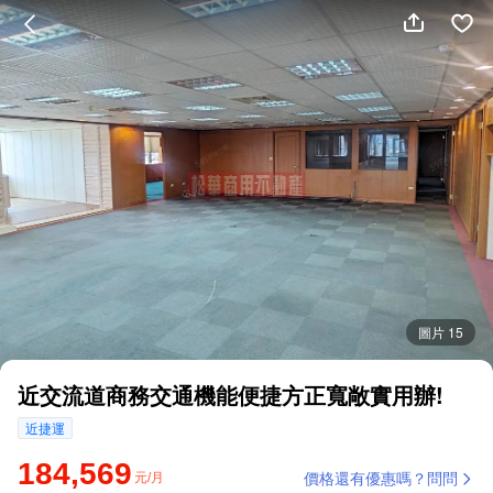
圖片 15
近交流道商務交通機能便捷方正寬敞實用辦!
近捷運
184,569
元/月
價格還有優惠嗎？問問