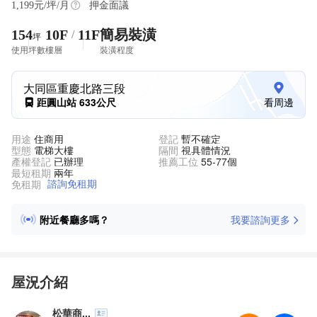
1,199
元/坪/月
押金面議
154
10F
11F
簡易裝潢
/
坪
使用坪數
樓層
裝潢程度
大同區重慶北路三段
距圓山站 633公尺
看周邊
用途
住商用
登記
暫不確定
型態
電梯大樓
隔間
視具體情況
產權登記
已辦理
推薦工位
55-77個
最短租期
兩年
諮詢免租期
免租期
附近餐廳多嗎？
我要諮詢更多
隨時可看房嗎？
車位緊不緊張？
已入駐企業有哪些？
屋況介紹
物業公司保全做的怎樣？
松華商...