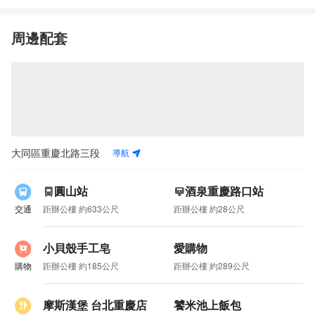
周邊配套
導航
大同區重慶北路三段
圓山站
酒泉重慶路口站
交通
距辦公樓 約633公尺
距辦公樓 約28公尺
小貝殼手工皂
愛購物
購物
距辦公樓 約185公尺
距辦公樓 約289公尺
摩斯漢堡 台北重慶店
饕米池上飯包