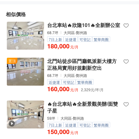
相似價格
台北車站🔥欣隆101🔥全新辦公室
68.7坪
大同區-鄭州路
7日上新
近捷運
可登記
繁華商圈
180,000
免費車位
元/月
北門站徒步區門廳氣派新大樓方
置頂
正格局實用好規劃新空出
68.7坪
大同區-鄭州路
近捷運
可登記
繁華商圈
160,000
元/月
2,329元/坪/月
🔥台北車站🔥全新景觀美辦/面雙
子星
59坪
大同區-鄭州路
7日上新
近捷運
可登記
繁華商圈
150,000
元/月