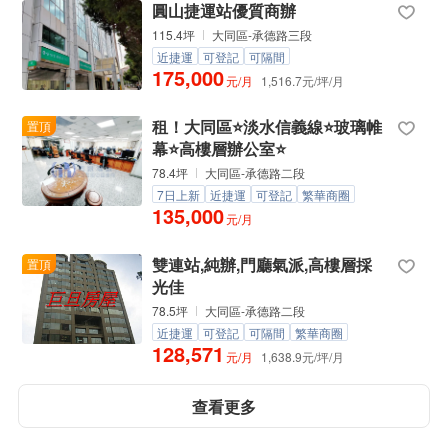
圓山捷運站優質商辦
115.4坪
大同區-承德路三段
近捷運
可登記
可隔間
175,000
元/月
1,516.7元/坪/月
租！大同區⭐淡水信義線⭐玻璃帷
置頂
幕⭐高樓層辦公室⭐
78.4坪
大同區-承德路二段
7日上新
近捷運
可登記
繁華商圈
135,000
元/月
雙連站,純辦,門廳氣派,高樓層採
置頂
光佳
78.5坪
大同區-承德路二段
近捷運
可登記
可隔間
繁華商圈
128,571
元/月
1,638.9元/坪/月
查看更多