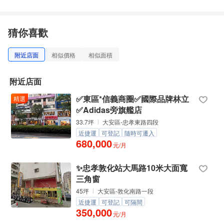
猜你喜歡
附近店面
相似價格
相似面積
附近店面
✅東區*信義商圈✅國際品牌林立
精選
✅Adidas旁旗艦店
33.7坪
大安區-忠孝東路四段
近捷運
可登記
隨時可遷入
680,000
元/月
✨忠孝敦化站大馬路10米大面寬
三角窗
45坪
大安區-敦化南路一段
近捷運
可登記
可隔間
350,000
元/月