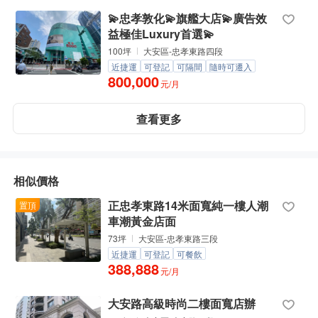
💫忠孝敦化💫旗艦大店💫廣告效
益極佳Luxury首選💫
100坪
大安區-忠孝東路四段
近捷運
可登記
可隔間
隨時可遷入
800,000
元/月
查看更多
相似價格
正忠孝東路14米面寬純一樓人潮
置頂
車潮黃金店面
73坪
大安區-忠孝東路三段
近捷運
可登記
可餐飲
388,888
元/月
大安路高級時尚二樓面寬店辦