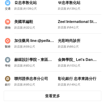
信賴! 專業!
忠孝敦化站
忠孝敦化站
專營不動產租售
交通
距店面 約139公尺
距店面 約139公尺
空間規劃、全方位服務
美國草編鞋
Zeel International Store
Reliable Professional Various options for you.
距店面 約64公尺
購物
距店面 約32公尺
Professional rental and sales services for business office sho
p studio buildings.
加佳藥局 line:@peifama |專業衛教諮詢
光彩時尚診所
Free layer measuring space planning multi services.
醫療
距店面 約56公尺
距店面 約66公尺
赫綵設計學院－東區學院
金舞學院_ Let's Dance 來跳舞國標舞教室
歡迎來電預約看屋
學校
距店面 約83公尺
距店面 約103公尺
Feel free to call me
聯邦證券忠孝分公司
彰化銀行 忠孝東路分行
兆豐隆股份有限公司
銀行
距店面 約95公尺
距店面 約149公尺
(91)北市經證字第00532號
查看更多