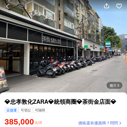
圖片 3
💎忠孝敦化ZARA💎統領商圈💎茶街金店面💎
近捷運
可登記
可隔間
385,000
元/月
價格還有優惠嗎？問問