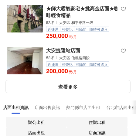
★師大霸氣豪宅★挑高金店面★咖
啡輕食精品
52坪
大安區-和平東路一段
近捷運
可登記
可隔間
隨時可遷入
250,000
元/月
大安捷運站店面
52坪
大安區-信義路四段
近捷運
可登記
可隔間
隨時可遷入
200,000
元/月
查看更多
店面出租資訊
店面出售資訊
熱門縣市店面出租
台北市店面出租
辦公出租
住辦出租
店面出租
店面頂讓