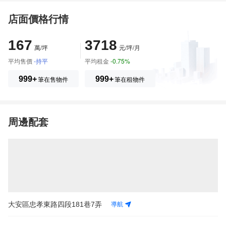
店面價格行情
*本公司為合法不動產仲介經紀業(己加入經紀業營業保證基金丶
全國聯合會及商業同業公會)。
167
3718
*The company is a legal real estate Agency in Taiwan.
萬/坪
元/坪/月
平均售價
-持平
平均租金
-0.75%
*本公司於簽訂租約時將收取仲介服務費並開立發票。
999+
筆在售物件
999+
筆在租物件
*Due to charge broker fee and provide an invoice when the le
ase’s established.
周邊配套
*本廣告内容及照片可能會異動，所載街景圖片為附近環境介紹
並非物件本身照片。
*The conditions and photos maybe changed.
*The images show the surroundings not necessarily the actua
l building.
導航
大安區忠孝東路四段181巷7弄