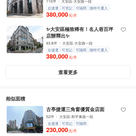
110坪
大安區-大安路一段
近捷運
可登記
可隔間
隨時可遷入
380,000
元/月
✨大安區極致稀有！名人巷百坪
店辦釋出✨
93.8坪
大安區-大安路一段
近捷運
可登記
可隔間
隨時可遷入
380,000
元/月
查看更多
相似面積
古亭捷運三角窗優質金店面
52坪
大安區-和平東路一段
近捷運
可登記
可隔間
230,000
元/月