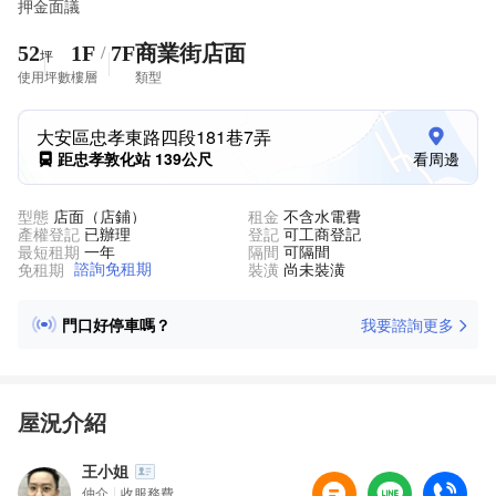
押金面議
52
1F
7F
商業街店面
/
坪
使用坪數
樓層
類型
大安區忠孝東路四段181巷7弄
距忠孝敦化站 139公尺
看周邊
型態
店面（店鋪）
租金
不含水電費
產權登記
已辦理
登記
可工商登記
最短租期
一年
隔間
可隔間
諮詢免租期
免租期
裝潢
尚未裝潢
附近有交通站點嗎？
我要諮詢更多
門口好停車嗎？
隨時可看房嗎？
周邊人潮大嗎？鄰居什麼行業？
客流高峰主要在什麼時間？
屋況介紹
王小姐
仲介
收服務費