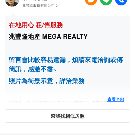
兆豐隆股份有限公司
在地用心 租/售服務
兆豐隆地產 MEGA REALTY
留言會比較容易遺漏，煩請來電洽詢或傳
簡訊，感激不盡~
照片為街景示意，詳洽業務
查看全部
*房屋出租若登載坪數有誤差,以地政機關登記數據及實際丈量為
主。
幫我找相似房源
*The number of square meters mainly according to registratio
n of government data when there’s some difference on the rent
al ads.