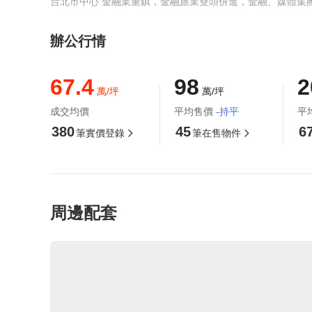
•24小時大樓安全管理機制/獨立辦公室感應
台北市中心 金融業重鎮，金融旅業雙頭併進，金融、媒體集團
•代洽會計師辦理財稅服務
辦公行情
租金：
4~6人辦公室出租16888元^/月
67.4
98
2
工商登記聯絡處【免費】
萬/坪
萬/坪
會議室【免費】
成交均價
平均售價
-持平
平
380
各分館皆為捷運出口正上方，緊鄰電梯手扶梯
45
6
筆實價登錄
筆在售物件
凡租用本公司辦公室，即可免費在本地址設
歡 迎 來 電 洽 詢
周邊配套
多 普 林 商 務 中 心
台 北 市 中 山 區 南 京 東 路 三 段 2 0 1 號 
電 話：
0 2 - 2 7 1 9 - 2 2 8 0
L i n e I D：
@ 2 7 7 t f d i t
w w w . d o p l i n . c o m . t w