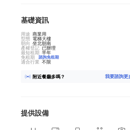
基礎資訊
用途
商業用
型態
電梯大樓
朝向
坐北朝南
產權登記
已辦理
最短租期
半年
免租期
諮詢免租期
適合行業
不限
物業公司保全做的怎樣？
我要諮詢更
附近餐廳多嗎？
隨時可看房嗎？
車位緊不緊張？
已入駐企業有哪些？
提供設備