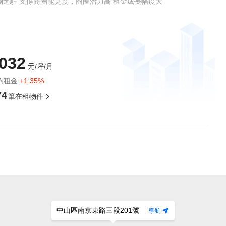
磁卡門禁
進駐 支撐商圈能見度，商圈潛力高 租金成長幅度大
032
元/坪/月
均租金
+1.35%
74
筆在租物件
立公司行號，不另收費！
9 樓
中山區南京東路三段201號
導航