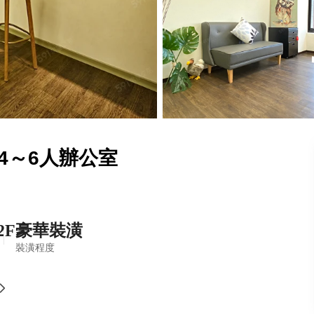
4～6人辦公室
2F
豪華裝潢
裝潢程度