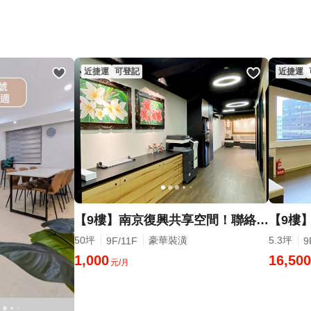
近捷運
可登記
近捷運
【9樓】南京復興共享空間！聯絡處只要1000元！
50坪
豪華裝潢
5.3坪
9F/11F
9
1,000
16,500
元/月