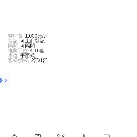
管理費
1,000元/月
登記
可工商登記
隔間
可隔間
推薦工位
4-16個
車位
平面式
客梯/貨梯
2部/1部
多