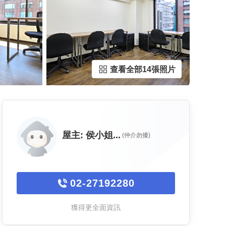
查看全部14張照片
屋主:
侯小姐...
(仲介勿擾)
02-27192280
獲得更全面資訊