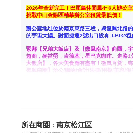
2026年全新完工！巴厘島休閒風4~6人辦公
挑戰中山金融區精華辦公室租賃最低價！
辦公室地址位於南京東路三段，與復興北路的
的宇宙大樓。對面捷運2號出口設有U-Bik
緊鄰【兄弟大飯店】及【微風南京】商圈，宇
超商，麥當勞，肯德基，星巴克咖啡。走路1
大飯店】，各大美食應有盡有！微風百貨，郵
復興商圈】洽公/購物/會計/法律/用餐/美
提供服務：
•【免費】OA辦公家具 專人環境清潔打掃
•【免費】會議室 / 洽談區 / 報章雜誌
•提供自助式影印機 / 列表機 / 佈告欄
•全時段冷暖空調，可加班不另收費，並設【
•【免費】中華電信光世代1000MB光纖高速網
所在商圈 : 南京松江區
•【免費】提供行政秘書服務櫃檯，待收發郵