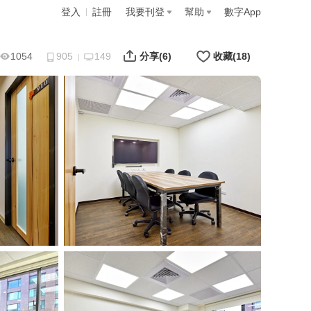
登入
註冊
我要刊登
幫助
數字App
1054
905
149
分享
(6)
收藏
(18)