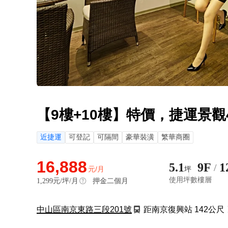
【9樓+10樓】特價，捷運景觀
近捷運
可登記
可隔間
豪華裝潢
繁華商圈
16,888
5.1
9F
1
/
元/月
坪
使用坪數
樓層
1,299
元/坪/月
押金二個月
中山區南京東路三段201號
距南京復興站 142公尺