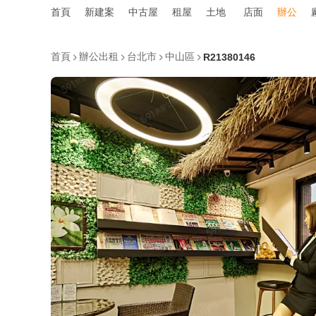
首頁
新建案
中古屋
租屋
土地
店面
辦公
首頁
辦公出租
台北市
中山區
R21380146