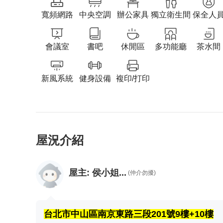
寬頻網路
中央空調
辦公家具
獨立衛生間
保全人
會議室
書吧
休閒區
多功能廳
茶水間
新風系統
健身設備
複印/打印
屋況介紹
屋主:
侯小姐...
(仲介勿擾)
台北市中山區南京東路三段201號9樓+10樓