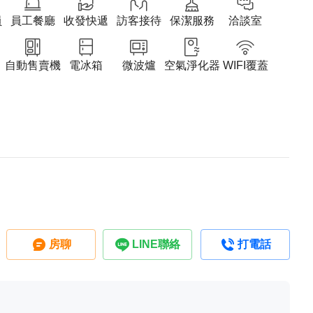
員
員工餐廳
收發快遞
訪客接待
保潔服務
洽談室
自動售賣機
電冰箱
微波爐
空氣淨化器
WIFI覆蓋
房聊
LINE聯絡
打電話