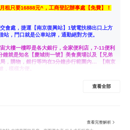
室月租只要16888元^，工商登記辦事處【免費】！
交會處，捷運【南京復興站】1號電扶梯出口上方
e租借站，門口就是公車站牌，通勤絕對方便。
宙大樓一樓即是各大銀行，全家便利店，7-11便利
分鐘就是知名【慶城街一號】美食廣場以及【兄弟
局，購物，銀行等均在3分鐘步行範圍內… 【南京
容/保健，樣樣方便。
查看全部
戶外吸煙區】
路，及【免費】WIFI
查看完整解析
件包裹，及其他貼心服務