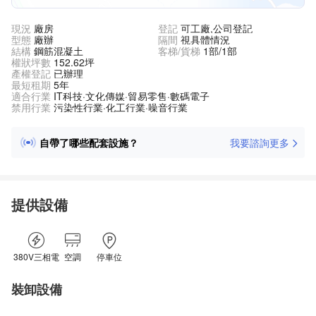
現況
廠房
登記
可工廠,公司登記
型態
廠辦
隔間
視具體情況
結構
鋼筋混凝土
客梯/貨梯
1部/1部
權狀坪數
152.62坪
產權登記
已辦理
最短租期
5年
適合行業
IT科技·文化傳媒·貿易零售·數碼電子
禁用行業
污染性行業·化工行業·噪音行業
自帶了哪些配套設施？
我要諮詢更多
可以立即入駐嗎？
附近有哪些產業園？
周邊物流多嗎？
提供設備
交易涉及哪些費用？
380V三相電
空調
停車位
裝卸設備