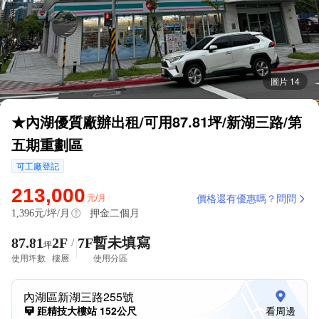
圖片 14
★內湖優質廠辦出租/可用87.81坪/新湖三路/第
五期重劃區
可工廠登記
213,000
元/月
價格還有優惠嗎？問問
1,396
元/坪/月
押金二個月
87.81
2F
7F
暫未填寫
/
坪
使用坪數
樓層
使用分區
內湖區新湖三路255號
距精技大樓站 152公尺
看周邊