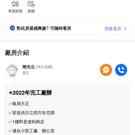
單面卸貨
貨梯
對此房屋感興趣? 可隨時看房
我要看房
廠房介紹
簡先生
(仲介勿擾)
屋主
⭐2022年完工廠辦
✅格局方正
✅皆提供日立四方吹空調
✅1樓即是便利商店
✅適合小型工廠、辦公室