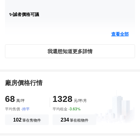
✨誠者價格可議
查看全部
我還想知道更多詳情
廠房價格行情
68
1328
萬/坪
元/坪/月
平均售價
-持平
平均租金
-3.63%
102
筆在售物件
234
筆在租物件