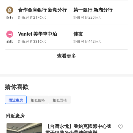
合作金庫銀行 新湖分行
第一銀行 新湖分行
銀行
距廠房 約217公尺
距廠房 約220公尺
Vantel 美學車中泊
佳友
酒店
距廠房 約331公尺
距廠房 約442公尺
查看更多
猜你喜歡
附近廠房
相似價格
相似面積
附近廠房
【台灣永悅】🎯約克國際中心🎯
電子組裝🎯企業總部廠辦