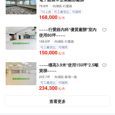
78.8坪
內湖區-行愛路
7日上新
可工廠登記
可隔間
168,000
元/月
~~~~行愛路內科*優質廠辦*室內
使用80坪~~~~
168.6坪
內湖區-行愛路
可工廠登記
可隔間
150,000
元/月
~~~~樓高3.9米*使用150坪*2.5噸
貨梯~~~~
203.7坪
內湖區-新湖一路
可工廠登記
可隔間
234,300
元/月
查看更多