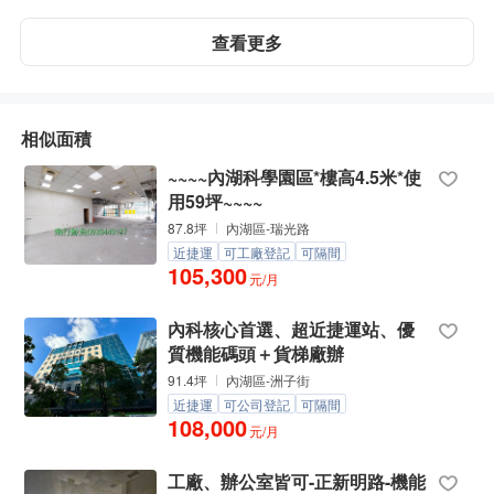
查看更多
相似面積
~~~~內湖科學園區*樓高4.5米*使
用59坪~~~~
87.8坪
內湖區-瑞光路
近捷運
可工廠登記
可隔間
105,300
元/月
內科核心首選、超近捷運站、優
質機能碼頭＋貨梯廠辦
91.4坪
內湖區-洲子街
近捷運
可公司登記
可隔間
108,000
元/月
工廠、辦公室皆可-正新明路-機能