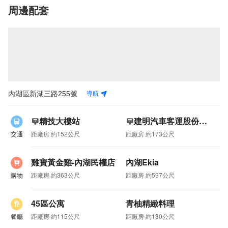
周邊配套
導航
內湖區新湖三路255號
精技大樓站
建明汽車客運股份有限公司站
交通
距廠房 約152公尺
距廠房 約173公尺
雞寶黃金雞-內湖民權店
內湖Ekia
購物
距廠房 約363公尺
距廠房 約597公尺
45區公寓
青柚精緻料理
餐廳
距廠房 約115公尺
距廠房 約130公尺