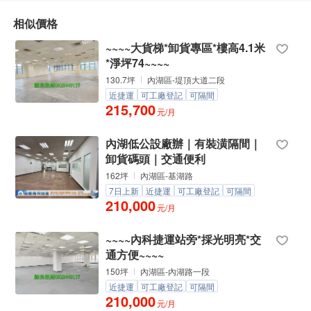
相似價格
~~~~大貨梯*卸貨專區*樓高4.1米
*淨坪74~~~~
130.7坪
內湖區-堤頂大道二段
近捷運
可工廠登記
可隔間
215,700
元/月
內湖低公設廠辦｜有裝潢隔間｜
卸貨碼頭｜交通便利
162坪
內湖區-基湖路
7日上新
近捷運
可工廠登記
可隔間
210,000
元/月
~~~~內科捷運站旁*採光明亮*交
通方便~~~~
150坪
內湖區-內湖路一段
近捷運
可工廠登記
可隔間
210,000
元/月