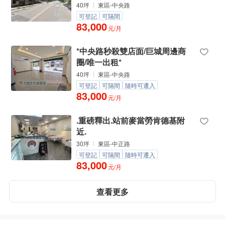
40坪
東區-中央路
可登記
可隔間
83,000
元/月
*中央路秒殺雙店面/巨城周邊商
圈/唯一出租*
40坪
東區-中央路
可登記
可隔間
隨時可遷入
83,000
元/月
.重磅釋出.站前麥當勞肯德基附
近.
30坪
東區-中正路
可登記
可隔間
隨時可遷入
83,000
元/月
查看更多