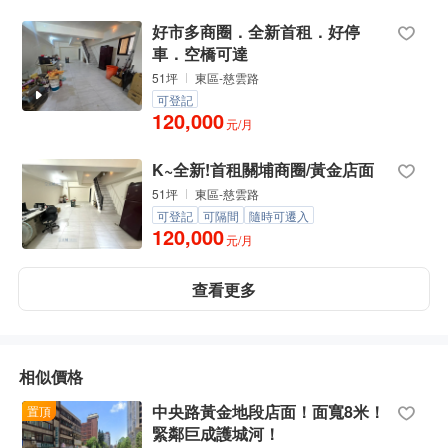
好市多商圈．全新首租．好停
車．空橋可達
51坪
東區-慈雲路
可登記
120,000
元/月
K~全新!首租關埔商圈/黃金店面
51坪
東區-慈雲路
可登記
可隔間
隨時可遷入
120,000
元/月
查看更多
相似價格
中央路黃金地段店面！面寬8米！
置頂
緊鄰巨成護城河！