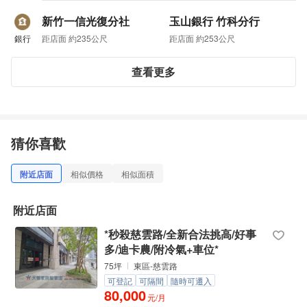
新竹一信光復分社
玉山銀行 竹科分行
銀行
距店面 約235公尺
距店面 約253公尺
查看更多
猜你喜歡
附近店面
相似價格
相似面積
附近店面
*秒殺慈雲路/全新合法挑高/好事
多/迪卡農/附冷氣+車位*
75坪
東區-慈雲路
可登記
可隔間
隨時可遷入
80,000
元/月