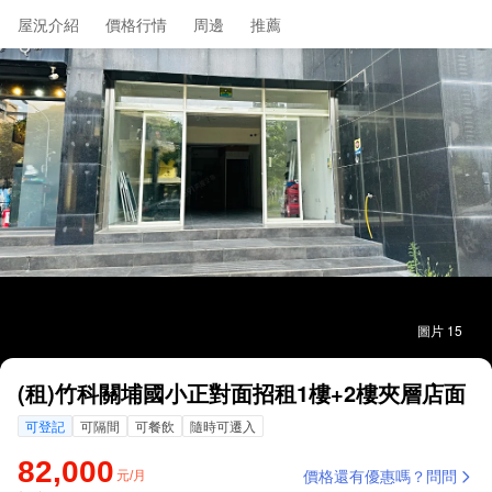
屋況介紹
價格行情
周邊
推薦
圖片 15
(租)竹科關埔國小正對面招租1樓+2樓夾層店面
可登記
可隔間
可餐飲
隨時可遷入
82,000
元/月
價格還有優惠嗎？問問