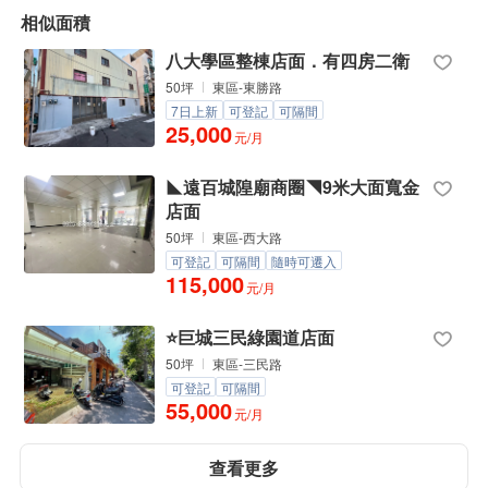
相似面積
八大學區整棟店面．有四房二衛
50坪
東區-東勝路
7日上新
可登記
可隔間
25,000
元/月
◣遠百城隍廟商圈◥9米大面寬金
店面
50坪
東區-西大路
可登記
可隔間
隨時可遷入
115,000
元/月
⭐️巨城三民綠園道店面
50坪
東區-三民路
可登記
可隔間
55,000
元/月
查看更多