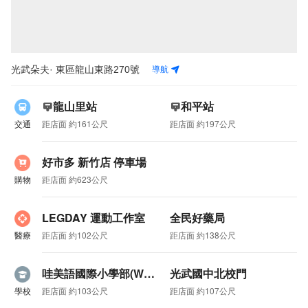
光武朵夫
導航
· 東區龍山東路270號
龍山里站
和平站
交通
距店面 約161公尺
距店面 約197公尺
好市多 新竹店 停車場
購物
距店面 約623公尺
LEGDAY 運動工作室
全民好藥局
醫療
距店面 約102公尺
距店面 約138公尺
哇美語國際小學部(WOW American School)
光武國中北校門
學校
距店面 約103公尺
距店面 約107公尺