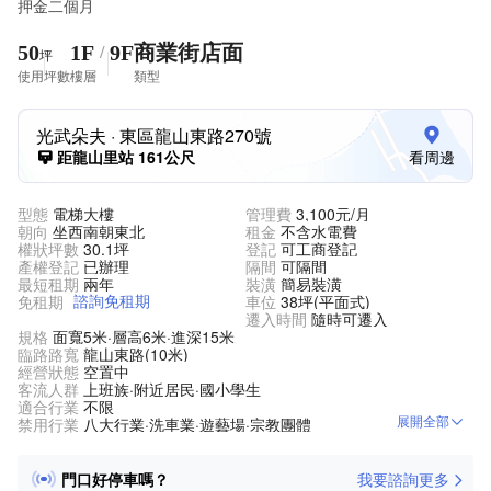
押金二個月
50
1F
9F
商業街店面
/
坪
使用坪數
樓層
類型
光武朵夫
· 東區龍山東路270號
距龍山里站 161公尺
看周邊
型態
電梯大樓
管理費
3,100元/月
朝向
坐西南朝東北
租金
不含水電費
權狀坪數
30.1坪
登記
可工商登記
產權登記
已辦理
隔間
可隔間
最短租期
兩年
裝潢
簡易裝潢
諮詢免租期
免租期
車位
38坪(平面式)
遷入時間
隨時可遷入
規格
面寬5米·層高6米·進深15米
臨路路寬
龍山東路(10米)
經營狀態
空置中
客流人群
上班族·附近居民·國小學生
適合行業
不限
展開全部
禁用行業
八大行業·洗車業·遊藝場·宗教團體
門口好停車嗎？
我要諮詢更多