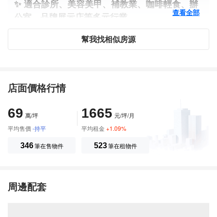
✨ 適合診所、美容美甲、補教業、咖啡輕食、辦
查看全部
公室、品牌展示店等多元行業
✨ 周邊生活機能成熟，餐飲、超商、商家林立
幫我找相似房源
✨ 竹科新貴、家庭客層集中，消費力強
✨ 稀有釋出，曝光效益高
做生意最重要的不是只有店面，
而是「有沒有穩定人潮與消費人口」！
店面價格行情
關埔商圈就是新竹近年最具發展潛力的黃金區域
69
1665
之一！
萬/坪
元/坪/月
📍 地點好、人潮多、空間大
平均售價
-持平
平均租金
+1.09%
搶先卡位關埔商圈黃金店面！
346
筆在售物件
523
筆在租物件
☎️ 歡迎預約賞屋／了解租金條件
「房產大小事 找楊sir最省事」
周邊配套