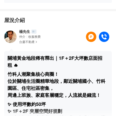
隨時可看房嗎？
周邊人潮大嗎？鄰居什麼行業？
客流高峰主要在什麼時間？
屋況介紹
附近有交通站點嗎？
楊先生
仲介
收服務費
台慶不動產
關埔黃金地段稀有釋出｜1F＋2F大坪數店面招
租 🔥
竹科人潮聚集核心商圈！
位於關埔生活圈精華地段，鄰近關埔國小、竹科
園區、住宅社區密集，
周邊上班族、家庭客層穩定，人流就是錢流！
✨ 使用坪數約50坪
✨ 1F＋2F 夾層空間好規劃