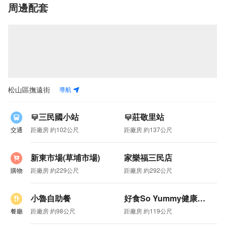
周邊配套
導航
松山區撫遠街
三民國小站
莊敬里站
交通
距廠房 約102公尺
距廠房 約137公尺
新東市場(草埔市場)
家樂福三民店
購物
距廠房 約229公尺
距廠房 約292公尺
小魯自助餐
好食So Yummy健康餐盒 （民權店）
餐廳
距廠房 約98公尺
距廠房 約119公尺