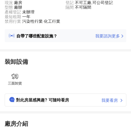
現況
廠房
登記
不可工廠,可公司登記
型態
廠辦
隔間
不可隔間
產權登記
未辦理
最短租期
一年
禁用行業
污染性行業·化工行業
自帶了哪些配套設施？
我要諮詢更多
可以立即入駐嗎？
附近有哪些產業園？
周邊物流多嗎？
裝卸設備
交易涉及哪些費用？
三面卸貨
對此房屋感興趣? 可隨時看房
我要看房
廠房介紹