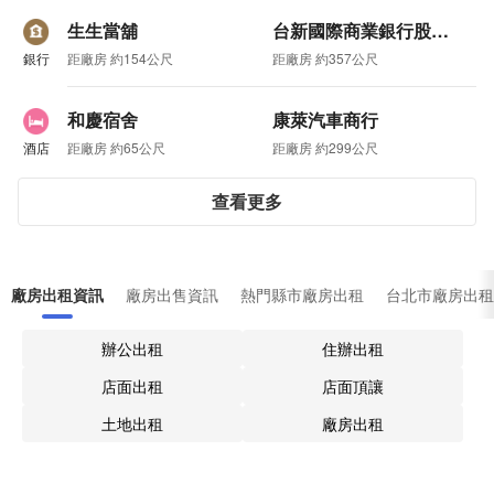
生生當舖
台新國際商業銀行股份有限公司
銀行
距廠房 約154公尺
距廠房 約357公尺
和慶宿舍
康萊汽車商行
酒店
距廠房 約65公尺
距廠房 約299公尺
查看更多
廠房出租資訊
廠房出售資訊
熱門縣市廠房出租
台北市廠房出租
辦公出租
住辦出租
店面出租
店面頂讓
土地出租
廠房出租