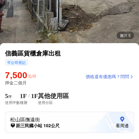
圖片 5
信義區貨櫃倉庫出租
可公司登記
7,500
元/月
價格還有優惠嗎？問問
押金二個月
5
1F
1F
其他使用區
/
坪
使用坪數
樓層
使用分區
松山區撫遠街
距三民國小站 102公尺
看周邊