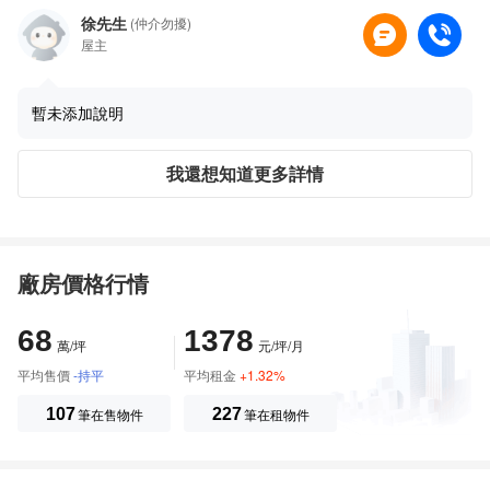
徐先生
(仲介勿擾)
屋主
暫未添加說明
我還想知道更多詳情
廠房價格行情
68
1378
萬/坪
元/坪/月
平均售價
-持平
平均租金
+1.32%
107
筆在售物件
227
筆在租物件