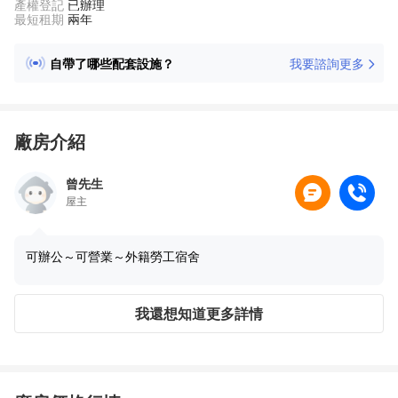
產權登記
已辦理
最短租期
兩年
交易涉及哪些費用？
我要諮詢更多
自帶了哪些配套設施？
可以立即入駐嗎？
附近有哪些產業園？
周邊物流多嗎？
廠房介紹
曾先生
屋主
可辦公～可營業～外籍勞工宿舍
我還想知道更多詳情