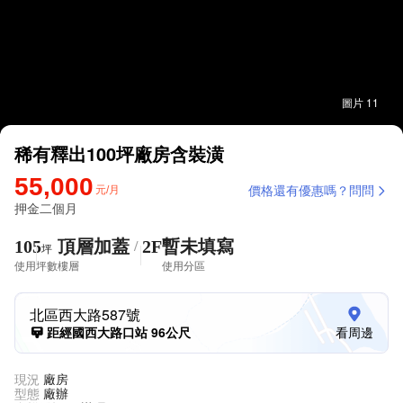
圖片 11
稀有釋出100坪廠房含裝潢
55,000
元/月
價格還有優惠嗎？問問
押金二個月
105
頂層加蓋
2F
暫未填寫
/
坪
使用坪數
樓層
使用分區
北區西大路587號
距經國西大路口站 96公尺
看周邊
現況
廠房
型態
廠辦