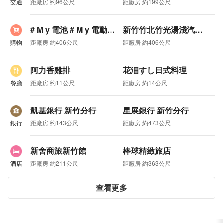
交通
距廠房 約96公尺
距廠房 約199公尺
# M y 電池 # M y 電動車富元 竹光電池
新竹竹北竹光湯淺汽車機車電池
購物
距廠房 約406公尺
距廠房 約406公尺
阿力香雞排
花沺すし日式料理
餐廳
距廠房 約11公尺
距廠房 約14公尺
凱基銀行 新竹分行
星展銀行 新竹分行
銀行
距廠房 約143公尺
距廠房 約473公尺
新舍商旅新竹館
棒球精緻旅店
酒店
距廠房 約211公尺
距廠房 約363公尺
查看更多