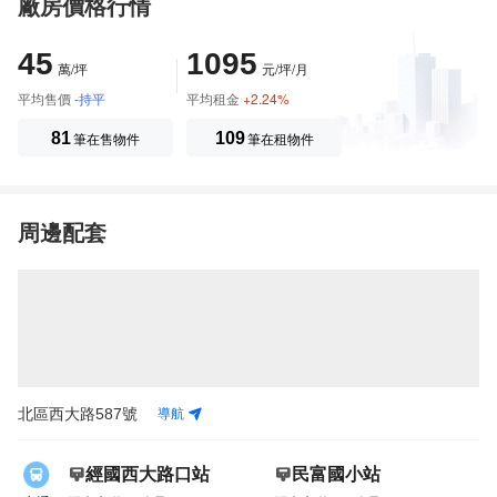
廠房價格行情
45
1095
萬/坪
元/坪/月
平均售價
-持平
平均租金
+2.24%
81
筆在售物件
109
筆在租物件
周邊配套
導航
北區西大路587號
經國西大路口站
民富國小站