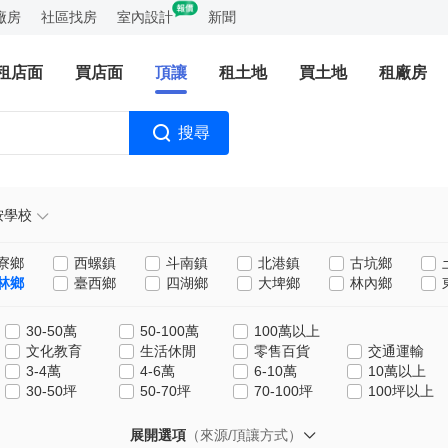
廠房
社區找房
室內設計
新聞
租店面
買店面
頂讓
租土地
買土地
租廠房
搜尋
按學校
寮鄉
西螺鎮
斗南鎮
北港鎮
古坑鄉
林鄉
臺西鄉
四湖鄉
大埤鄉
林內鄉
30-50萬
50-100萬
100萬以上
文化教育
生活休閒
零售百貨
交通運輸
3-4萬
4-6萬
6-10萬
10萬以上
30-50坪
50-70坪
70-100坪
100坪以上
展開選項
（來源/頂讓方式）