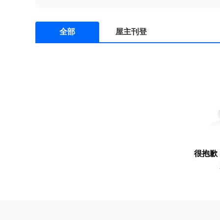
全部
屋主刊登
很抱歉