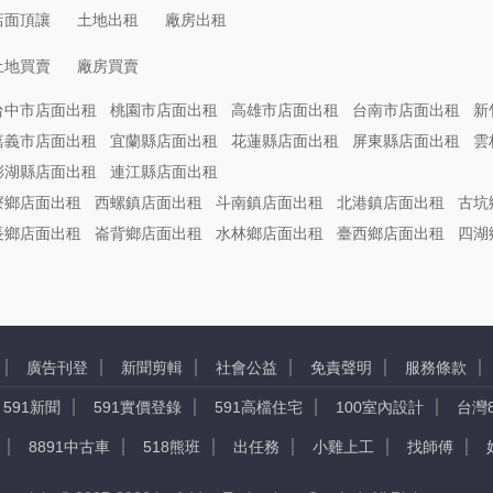
店面頂讓
土地出租
廠房出租
土地買賣
廠房買賣
台中市店面出租
桃園市店面出租
高雄市店面出租
台南市店面出租
新
嘉義市店面出租
宜蘭縣店面出租
花蓮縣店面出租
屏東縣店面出租
雲
澎湖縣店面出租
連江縣店面出租
寮鄉店面出租
西螺鎮店面出租
斗南鎮店面出租
北港鎮店面出租
古坑
長鄉店面出租
崙背鄉店面出租
水林鄉店面出租
臺西鄉店面出租
四湖
廣告刊登
新聞剪輯
社會公益
免責聲明
服務條款
591新聞
591實價登錄
591高檔住宅
100室內設計
台灣
8891中古車
518熊班
出任務
小雞上工
找師傅