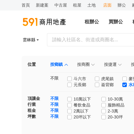
首頁
新建案
中古屋
租屋
土地
店面
辦公
租辦公
買辦公
雲林縣
位置
按鄉鎮
按商圈
按捷運
不限
斗六市
虎尾鎮
麥
元長鄉
崙背鄉
水
頂讓金
不限
10萬以下
10-30萬
行業
不限
餐飲食品
服飾精品
租金
不限
2萬以下
2-3萬
坪數
不限
20坪以下
20-30坪