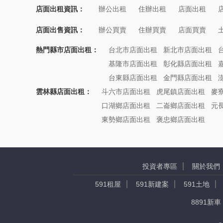
店面出租資訊：
辦公出租
住辦出租
店面出租
店面出售資訊：
辦公買賣
住辦買賣
店面買賣
熱門縣市店面出租：
台北市店面出租
新北市店面出租
基隆市店面出租
彰化縣店面出租
台東縣店面出租
金門縣店面出租
雲林縣店面出租：
斗六市店面出租
虎尾鎮店面出租
麥
口湖鄉店面出租
二崙鄉店面出租
元
東勢鄉店面出租
褒忠鄉店面出租
投資者專區
關於我們
591租屋
591新建案
591土地
8891新車