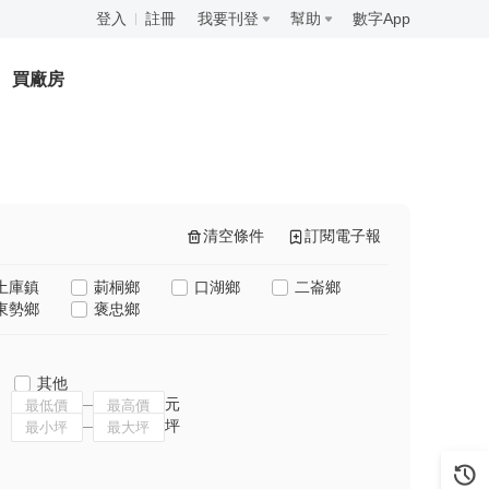
登入
註冊
我要刊登
幫助
數字App
買廠房
清空條件
訂閱電子報
土庫鎮
莿桐鄉
口湖鄉
二崙鄉
東勢鄉
褒忠鄉
其他
元
坪