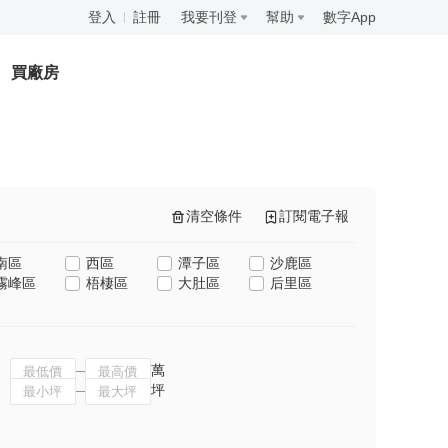
登入
註冊
我要刊登
幫助
數字App
買廠房
清空條件
訂閱電子報
南區
西區
潭子區
沙鹿區
霧峰區
梧棲區
大肚區
后里區
萬
坪