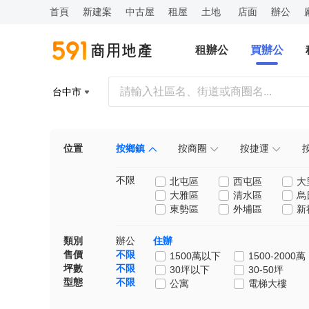
首頁
新建案
中古屋
租屋
土地
店面
辦公
租辦公
買辦公
台中市
位置
按鄉鎮
按商圈
按捷運
不限
北屯區
西屯區
大
大雅區
清水區
烏
東勢區
外埔區
新
類別
辦公
住辦
售價
不限
1500萬以下
1500-2000萬
坪數
不限
30坪以下
30-50坪
型態
不限
公寓
電梯大樓