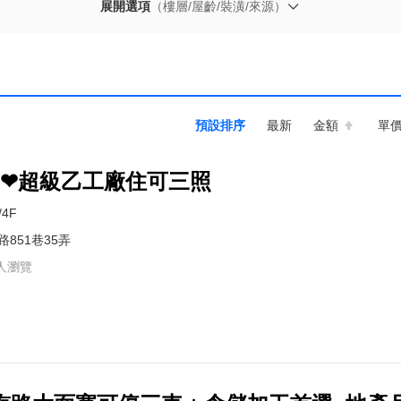
展開選項
（樓層/屋齡/裝潢/來源）
預設排序
最新
金額
單
❤❤超級乙工廠住可三照
4F
851巷35弄
人瀏覽