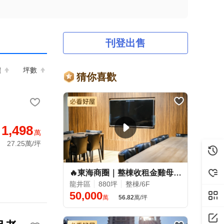
刊登出售
價
坪數
猜你喜歡
1,498
萬
27.25萬/坪
🔥東海商圈｜整棟收租金雞母出售｜穩定客源｜整棟出售🔥
龍井區
880坪
整棟/6F
50,000
萬
56.82
萬/坪