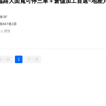
臨路大面寬可停三車＋倉儲加工首選~地產
棟/3F
路847巷2弄
0人瀏覽
上一頁
1
下一頁