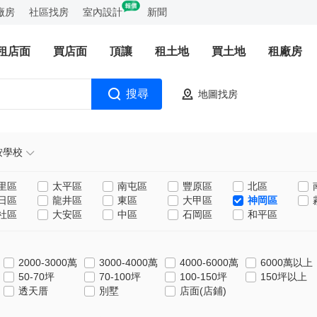
廠房
社區找房
室內設計
新聞
租店面
買店面
頂讓
租土地
買土地
租廠房
搜尋
地圖找房
按學校
里區
太平區
南屯區
豐原區
北區
日區
龍井區
東區
大甲區
神岡區
社區
大安區
中區
石岡區
和平區
2000-3000萬
3000-4000萬
4000-6000萬
6000萬以上
50-70坪
70-100坪
100-150坪
150坪以上
透天厝
別墅
店面(店鋪)