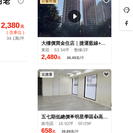
月老
2,380
萬
( 含車位 )
34.1萬/坪
大樓價買金住店｜捷運藍線+三井lalaport｜湖濱雙星
東區
53.34坪
整棟/2F
2,480
萬
46.49
萬/坪
近捷運
五七期低總價🌟明星學區👍高投報💵角間朝南採光戶
南屯區
16.92坪
5F/29F
658
萬
38.89
萬/坪