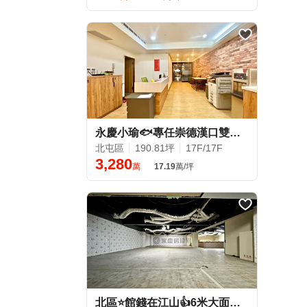
永慶小瑜🐟專任崇德漢口雙圈洛克斐勒中心高投報8%收租商辦
北屯區
190.81坪
17F/17F
3,280
萬
17.19
萬/坪
北區⭐️館錢在江山👍6米大面寬收租傳家金店面