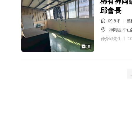
稀有神岡
邱會長
69.8坪
整
神岡區-中山
仲介邱先生
1
15