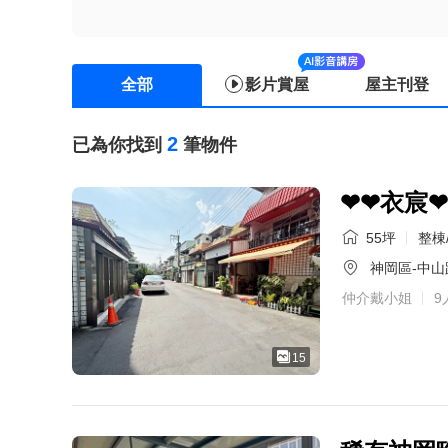
全部
影片賞屋
屋主刊登
2
已為你找到
筆物件
❤❤衣宸
55坪
整棟/
神岡區-中山路
仲介戴小姐
9
15