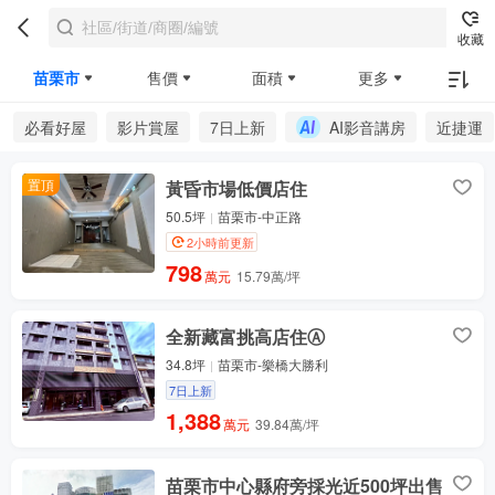
收藏
苗栗市
售價
面積
更多
必看好屋
影片賞屋
7日上新
AI影音講房
近捷運
置頂
黃昏市場低價店住
50.5坪
苗栗市-中正路
2小時前更新
798
萬元
15.79萬/坪
全新藏富挑高店住Ⓐ
34.8坪
苗栗市-樂橋大勝利
7日上新
1,388
萬元
39.84萬/坪
苗栗市中心縣府旁採光近500坪出售