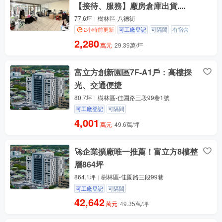
【接待、服務】廠房倉庫出貨....
77.6坪
樹林區-八德街
2小時前更新
可工廠登記
可隔間
有宿舍
2,280
萬元
29.39萬/坪
富立方創新園區7F-A1戶：高樓採
光、交通便捷
80.7坪
樹林區-佳園路三段99巷1號
可工廠登記
可隔間
4,001
萬元
49.6萬/坪
🚀企業擴廠唯一推薦！富立方8樓整
層864坪
864.1坪
樹林區-佳園路三段99巷
可工廠登記
可隔間
42,642
萬元
49.35萬/坪