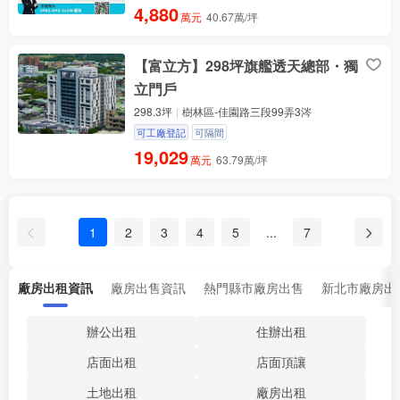
4,880
萬元
40.67萬/坪
【富立方】298坪旗艦透天總部・獨
立門戶
298.3坪
樹林區-佳園路三段99弄3涔
可工廠登記
可隔間
19,029
萬元
63.79萬/坪
1
2
3
4
5
...
7
廠房出租資訊
廠房出售資訊
熱門縣市廠房出售
新北市廠房出
辦公出租
住辦出租
店面出租
店面頂讓
土地出租
廠房出租