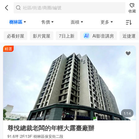
收藏
樹林區
售價
面積
更多
必看好屋
影片賞屋
7日上新
AI影音講房
近捷運
精選
1/14
尊悅總裁老闆的年輕大露臺廠辦
91.6坪
2F/13F
樹林區保安街二段