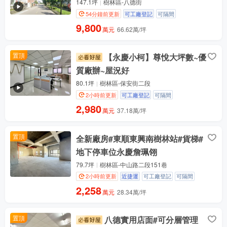
147.1坪
樹林區-八德街
54分鐘前更新
可工廠登記
可隔間
9,800
萬元
66.62萬/坪
置頂
【永慶小柯】尊悅大坪數~優
質廠辦~屋況好
80.1坪
樹林區-保安街二段
2小時前更新
可工廠登記
可隔間
2,980
萬元
37.18萬/坪
置頂
全新廠房#東順東興南樹林站#貨梯#
地下停車位永慶詹珮翎
79.7坪
樹林區-中山路二段151巷
2小時前更新
近捷運
可工廠登記
可隔間
2,258
萬元
28.34萬/坪
置頂
八德實用店面#可分層管理