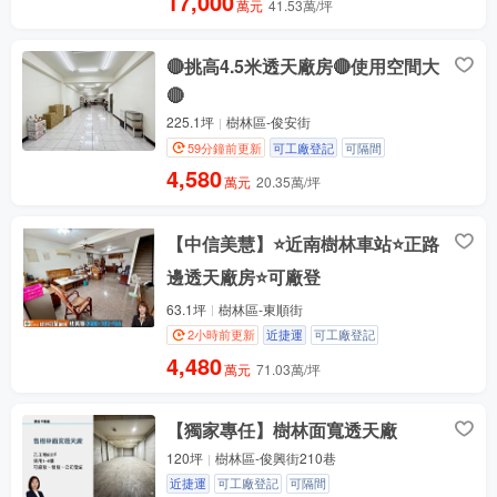
17,000
萬元
41.53萬/坪
🔴挑高4.5米透天廠房🔴使用空間大
🔴
225.1坪
樹林區-俊安街
59分鐘前更新
可工廠登記
可隔間
4,580
萬元
20.35萬/坪
【中信美慧】⭐近南樹林車站⭐正路
邊透天廠房⭐可廠登
63.1坪
樹林區-東順街
2小時前更新
近捷運
可工廠登記
4,480
萬元
71.03萬/坪
【獨家專任】樹林面寬透天廠
120坪
樹林區-俊興街210巷
近捷運
可工廠登記
可隔間