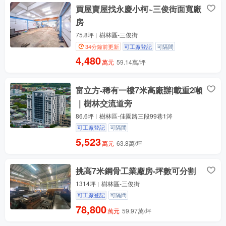
買屋賣屋找永慶小柯~三俊街面寬廠
房
75.8坪
樹林區-三俊街
34分鐘前更新
可工廠登記
可隔間
4,480
萬元
59.14萬/坪
富立方-稀有一樓7米高廠辦|載重2噸
｜樹林交流道旁
86.6坪
樹林區-佳園路三段99巷1涔
可工廠登記
可隔間
5,523
萬元
63.8萬/坪
挑高7米鋼骨工業廠房-坪數可分割
1314坪
樹林區-三俊街
可工廠登記
可隔間
78,800
萬元
59.97萬/坪