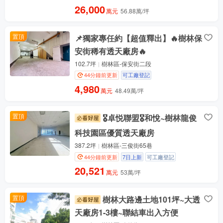
26,000
萬元
56.88萬/坪
置頂
📌獨家專任約【超值釋出】🔥樹林保
安街稀有透天廠房🔥
102.7坪
樹林區-保安街二段
44分鐘前更新
可工廠登記
4,980
萬元
48.49萬/坪
置頂
🎖️卓悦聯盟🎖️和悅~樹林龍俊
科技園區優質透天廠房
387.2坪
樹林區-三俊街65巷
44分鐘前更新
7日上新
可工廠登記
20,521
萬元
53萬/坪
置頂
樹林大路邊土地101坪~大透
天廠房1-3樓~聯結車出入方便