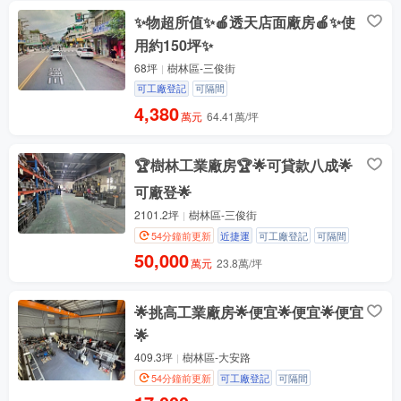
✨物超所值✨🍎透天店面廠房🍎✨使
用約150坪✨
68坪
樹林區-三俊街
可工廠登記
可隔間
4,380
萬元
64.41萬/坪
🏆樹林工業廠房🏆🌟可貸款八成🌟
可廠登🌟
2101.2坪
樹林區-三俊街
54分鐘前更新
近捷運
可工廠登記
可隔間
50,000
萬元
23.8萬/坪
🌟挑高工業廠房🌟便宜🌟便宜🌟便宜
🌟
409.3坪
樹林區-大安路
54分鐘前更新
可工廠登記
可隔間