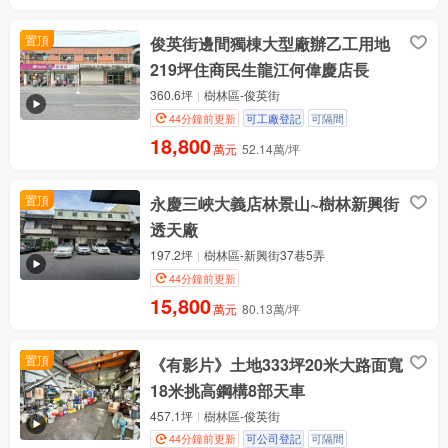
置頂
俊英街邊間獨棟大型廠辦乙工用地
219坪住商民生龍江何偉慶店長
360.6坪
樹林區-俊英街
44分鐘前更新
可工廠登記
可隔間
18,800
萬元
52.14萬/坪
置頂
永慶三峽大義店林景山~樹林新興街
透天廠
197.2坪
樹林區-新興街37巷5弄
44分鐘前更新
15,800
萬元
80.13萬/坪
置頂
《有影片》土地333坪20米大路面寬
18米挑高鋼構8部天車
457.1坪
樹林區-俊英街
44分鐘前更新
可公司登記
可隔間