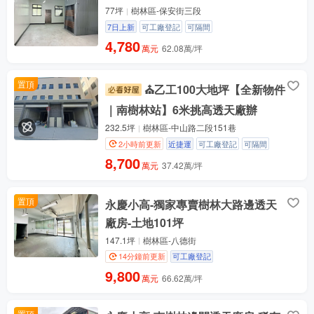
77坪
樹林區-保安街三段
7日上新
可工廠登記
可隔間
4,780
萬元
62.08萬/坪
置頂
⛪乙工100大地坪【全新物件
｜南樹林站】6米挑高透天廠辦
232.5坪
樹林區-中山路二段151巷
2小時前更新
近捷運
可工廠登記
可隔間
8,700
萬元
37.42萬/坪
置頂
永慶小高-獨家專賣樹林大路邊透天
廠房-土地101坪
147.1坪
樹林區-八德街
14分鐘前更新
可工廠登記
9,800
萬元
66.62萬/坪
置頂