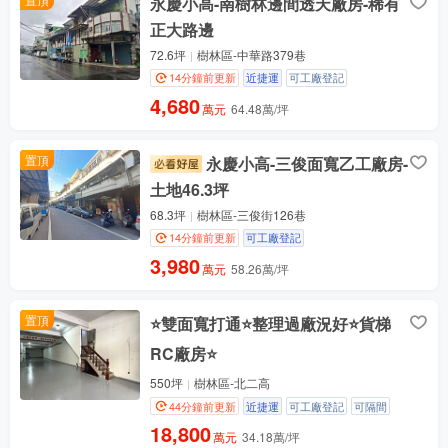
永慶小高-南樹林邊間透天廠房-稀有
正大路邊
72.6坪
樹林區-中華路379巷
14分鐘前更新
近捷運
可工廠登記
4,680
萬元
64.48萬/坪
置頂
永慶小高-三俊面寬乙工廠房-
土地46.3坪
68.3坪
樹林區-三俊街126巷
14分鐘前更新
可工廠登記
3,980
萬元
58.26萬/坪
置頂
⭐雙面寬打通⭐整理過廠況好⭐貨梯
RC廠房⭐
550坪
樹林區-北二高
44分鐘前更新
近捷運
可工廠登記
可隔間
18,800
萬元
34.18萬/坪