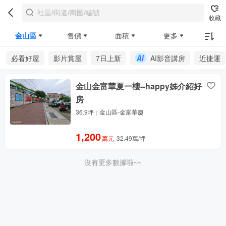
收藏
金山區
售價
面積
更多
必看好屋
影片賞屋
7日上新
AI影音講房
近捷運
金山金富華夏一樓--happy姊介紹好
房
36.9坪
金山區-金富華廈
1,200
萬元
32.49萬/坪
沒有更多數據啦~~