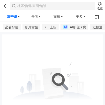
收藏
萬巒鄉
售價
面積
更多
必看好屋
影片賞屋
7日上新
AI影音講房
近捷運