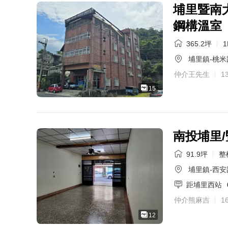
埔里暨南
鋼構溫室
365.2坪
1
埔里鎮-桃米
仲介王先生
1
15
南投埔里
91.9坪
整
埔里鎮-西安
距埔里西站
仲介熊麻吉
1
12