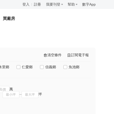
登入
註冊
我要刊登
幫助
數字App
買廠房
清空條件
訂閱電子報
水里鄉
仁愛鄉
信義鄉
魚池鄉
萬
坪