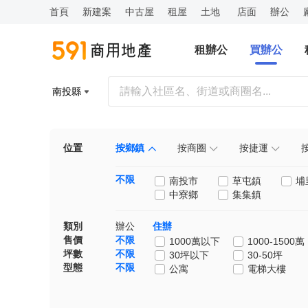
首頁
新建案
中古屋
租屋
土地
店面
辦公
租辦公
買辦公
南投縣
位置
按鄉鎮
按商圈
按捷運
不限
南投市
草屯鎮
埔
中寮鄉
集集鎮
類別
辦公
住辦
售價
不限
1000萬以下
1000-1500萬
坪數
不限
30坪以下
30-50坪
型態
不限
公寓
電梯大樓