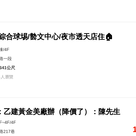
綜合球埸/㙯文中心/夜市透天店住🏠
棟/4F
路一段
641公尺
4人瀏覽
：乙建黃金美廠辦（降價了）：陳先生
F~4F/4F
路217巷