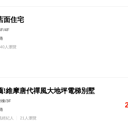
店面住宅
4F/4F
路
40人瀏覽
薦!維摩唐代禪風大地坪電梯別墅
棟/3F
路
萬經紀人
21人瀏覽