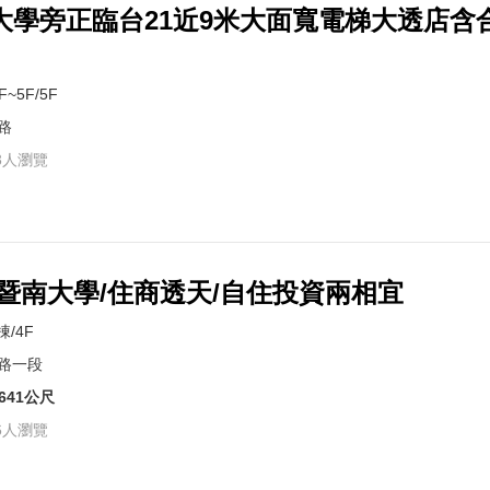
大學旁正臨台21近9米大面寬電梯大透店含
F~5F/5F
路
3人瀏覽
/暨南大學/住商透天/自住投資兩相宜
棟/4F
路一段
641公尺
6人瀏覽