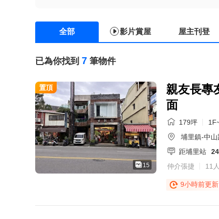
全部
影片賞屋
屋主刊登
7
已為你找到
筆物件
親友長專
置頂
面
179坪
1F
埔里鎮-中山
距埔里站
2
15
仲介張捷
11
9小時前更新