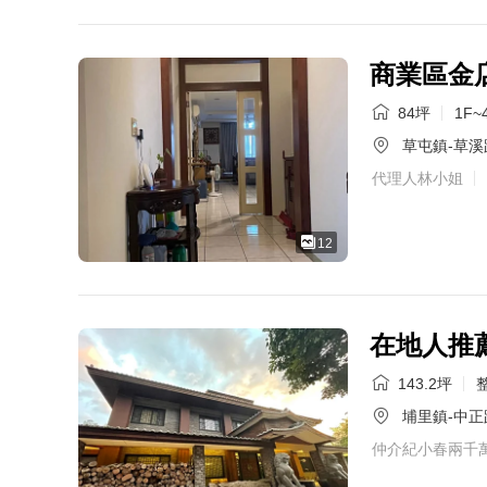
商業區金
84坪
1F~
草屯鎮-草溪
代理人林小姐
12
在地人推
143.2坪
整
埔里鎮-中正
仲介紀小春兩千