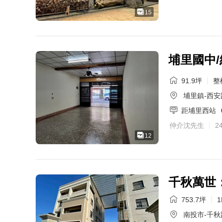
15
埔里國中/
91.9坪
整
埔里鎮-西安
距埔里西站
仲介沈先生
2
12
千秋萬世
753.7坪
1
南投市-千秋