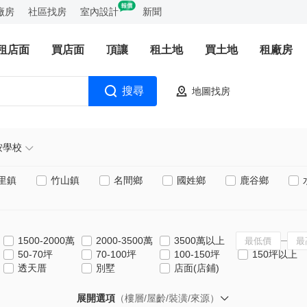
廠房
社區找房
室內設計
新聞
租店面
買店面
頂讓
租土地
買土地
租廠房
搜尋
地圖找房
按學校
里鎮
竹山鎮
名間鄉
國姓鄉
鹿谷鄉
1500-2000萬
2000-3500萬
3500萬以上
50-70坪
70-100坪
100-150坪
150坪以上
透天厝
別墅
店面(店鋪)
展開選項
（樓層/屋齡/裝潢/來源）