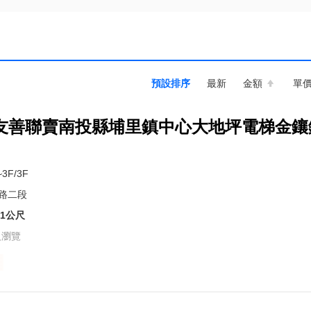
預設排序
最新
金額
單
友善聯賣南投縣埔里鎮中心大地坪電梯金鑲
~3F/3F
路二段
41公尺
人瀏覽