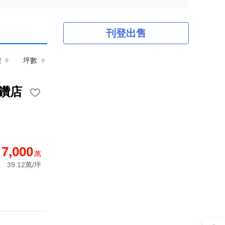
刊登出售
價
坪數
鑽店
7,000
萬
39.12萬/坪