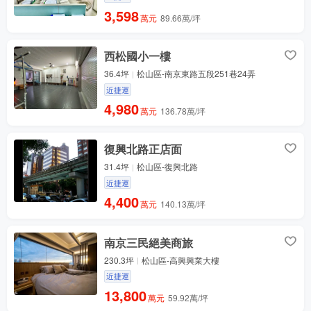
3,598
萬元
89.66萬/坪
西松國小一樓
36.4坪
松山區-南京東路五段251巷24弄
近捷運
4,980
萬元
136.78萬/坪
復興北路正店面
31.4坪
松山區-復興北路
近捷運
4,400
萬元
140.13萬/坪
南京三民絕美商旅
230.3坪
松山區-高興興業大樓
近捷運
13,800
萬元
59.92萬/坪