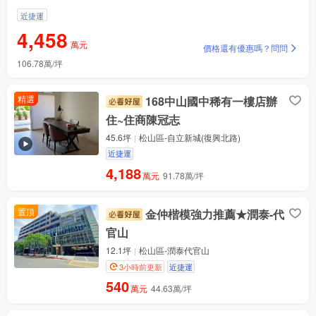
近捷運
4,458
萬元
價格還有優惠嗎？問問
106.78萬/坪
精選
168中山國中稀有一樓店辦
住~住商陳冠志
45.6坪
松山區-自立新城(復興北路)
近捷運
4,188
萬元
91.78萬/坪
置頂
金仲楷模強力推薦★潤泰-代
官山
12.1坪
松山區-潤泰代官山
3小時前更新
近捷運
540
萬元
44.63萬/坪