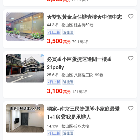
★雙敦黃金店住辦壹樓★中信中志
44.3坪
松山區-延吉街50巷
7日上新
近捷運
3,500
萬元
79.1萬/坪
必買🍎小巨蛋捷運邊間一樓🍎
21polly
25.6坪
松山區-八德路三段199巷
7日上新
近捷運
3,100
萬元
121萬/坪
獨家~南京三民捷運🌟小家庭最愛
1+1房🏆️我是承辦人
14.1坪
松山區-珍珠大樓
7日上新
近捷運