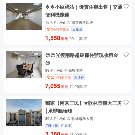
🌟🌟小巨蛋站｜優質住辦出售｜交通
便利機能佳
15.7坪
松山區-南京東路四段
8小時前更新
近捷運
1,558
萬元
99.11萬/坪
😍😍光復南路超級棒住辦現收租金
😍
99坪
松山區-光復南路
23小時前更新
近捷運
7,055
萬元
71.29萬/坪
獨家【南京三民】⚜️歌林景觀大三房
│承辦饒瑞峰
39.5坪
松山區-歌林超群大廈
7日上新
近捷運
3,360
萬元
85.02萬/坪