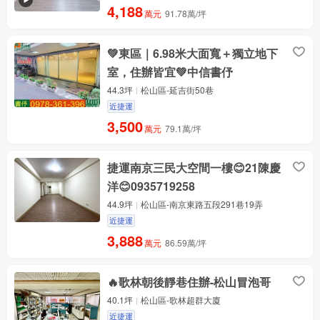
4,188
萬元
91.78萬/坪
💚東區｜6.98米大面寬＋獨立地下
室，住辦皆宜💚中信書伃
44.3坪
松山區-延吉街50巷
近捷運
3,500
萬元
79.1萬/坪
捷運南京三民大空間一樓😊21陳慶
洋😊0935719258
44.9坪
松山區-南京東路五段291巷19弄
近捷運
3,888
萬元
86.59萬/坪
🔥歌林朝後靜巷住辦-松山冒泡哥
40.1坪
松山區-歌林超群大廈
近捷運