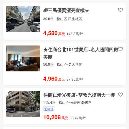
🌈三民優質漂亮壹樓☀️
30.8坪
松山區-民生社區
4,580
萬元
148.8萬/坪
★住商台北101世貿店~名人邊間四房
美廈
56.8坪
松山區-名人世界
4,960
萬元
87.35萬/坪
住商仁愛光復店~雙敦光復南大一樓
115.4坪
松山區-光復南路46巷
近捷運
10,208
萬元
88.47萬/坪