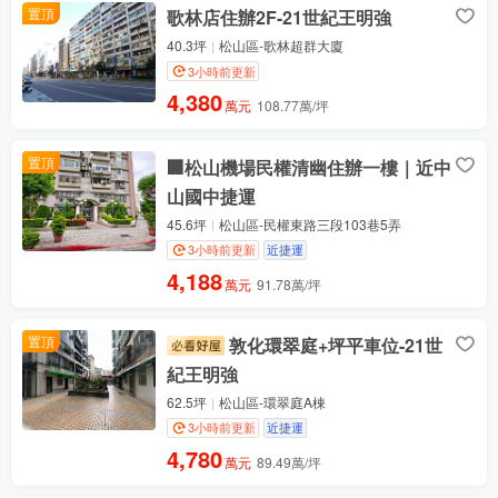
置頂
歌林店住辦2F-21世紀王明強
40.3坪
松山區-歌林超群大廈
3小時前更新
4,380
萬元
108.77萬/坪
置頂
🏢松山機場民權清幽住辦一樓｜近中
山國中捷運
45.6坪
松山區-民權東路三段103巷5弄
3小時前更新
近捷運
4,188
萬元
91.78萬/坪
置頂
敦化環翠庭+坪平車位-21世
紀王明強
62.5坪
松山區-環翠庭A棟
3小時前更新
近捷運
4,780
萬元
89.49萬/坪