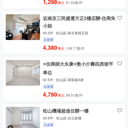
1,298
萬元
91.93萬/坪
近南京三民捷運方正2樓店辦-住商朱
小姐
40.3坪
松山區-南京東路五段
近捷運
4,380
萬元
108.77萬/坪
⭐️住商師大永康⭐️敦小介壽四房坡平
車位
62.5坪
松山區-環翠庭A棟
近捷運
4,780
萬元
88.51萬/坪
松山機場超值住辦一樓
45.6坪
松山區-自立新樓
近捷運