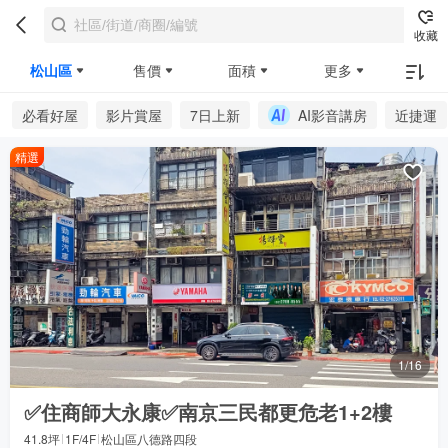
收藏
松山區
售價
面積
更多
必看好屋
影片賞屋
7日上新
AI影音講房
近捷運
精選
1/16
✅住商師大永康✅南京三民都更危老1+2樓
41.8坪
1F/4F
松山區八德路四段