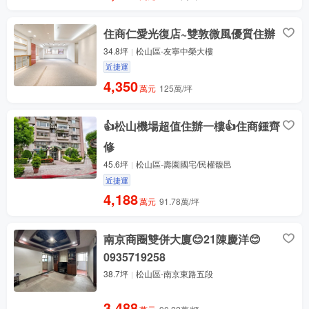
住商仁愛光復店~雙敦微風優質住辦
34.8坪
松山區-友寧中榮大樓
近捷運
4,350
萬元
125萬/坪
👍松山機場超值住辦一樓👍住商鍾齊
修
45.6坪
松山區-壽園國宅/民權馥邑
近捷運
4,188
萬元
91.78萬/坪
南京商圈雙併大廈😊21陳慶洋😊
0935719258
38.7坪
松山區-南京東路五段
3,488