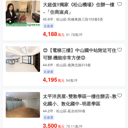
大超值‼️獨家《松山機場》住辦一樓
~「住商淑貞」
45.6坪
松山區-民權東路三段103巷5弄
近捷運
4,188
萬元
91.78萬/坪
😊【電梯三樓】中山國中站附近可住
可辦.機能非常方便😊
44.6坪
松山區-復興北路313巷
近捷運
4,195
萬元
94萬/坪
太平洋房屋~雙敦學區一樓住辦店~敦
化國小、敦化國中~明星學區
44.2坪
松山區-延吉街50巷
近捷運
3,500
萬元
79.11萬/坪