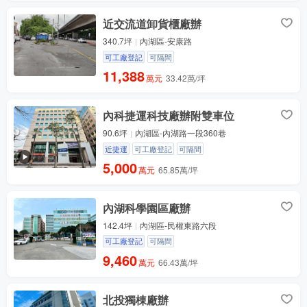
近交流道卸貨櫃廠辦
340.7坪
內湖區-安康路
可工廠登記
可隔間
11,388
萬元
33.42萬/坪
內科捷運科技廠辦附雙車位
90.6坪
內湖區-內湖路一段360巷
近捷運
可工廠登記
可隔間
5,000
萬元
65.85萬/坪
內湖科學園區廠辦
142.4坪
內湖區-民權東路六段
可工廠登記
可隔間
9,460
萬元
66.43萬/坪
北投獨棟廠辦