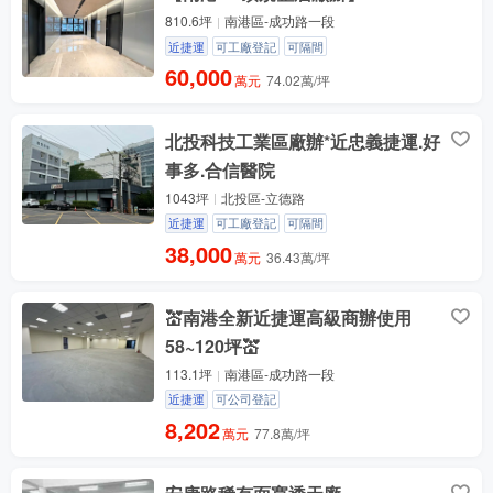
810.6坪
南港區-成功路一段
近捷運
可工廠登記
可隔間
60,000
萬元
74.02萬/坪
北投科技工業區廠辦*近忠義捷運.好
事多.合信醫院
1043坪
北投區-立德路
近捷運
可工廠登記
可隔間
38,000
萬元
36.43萬/坪
💒南港全新近捷運高級商辦使用
58~120坪💒
113.1坪
南港區-成功路一段
近捷運
可公司登記
8,202
萬元
77.8萬/坪