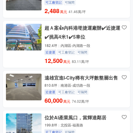
可工廠登記
可隔間
2,488
萬元
41.46萬/坪
超Ａ案👍內科港墘捷運廠辦✔️近捷運
✔️挑高4米1✔️5車位
182.4坪
內湖區-內湖路一段
近捷運
可工廠登記
可隔間
12,500
萬元
83.11萬/坪
遠雄宜進I-City稀有大坪數整層出售
810.6坪
南港區-成功路一段
近捷運
可工廠登記
可隔間
60,000
萬元
74.02萬/坪
位於AI產業風口，當輝達鄰居
199.8坪
北投區-福善路
可工廠登記
可隔間