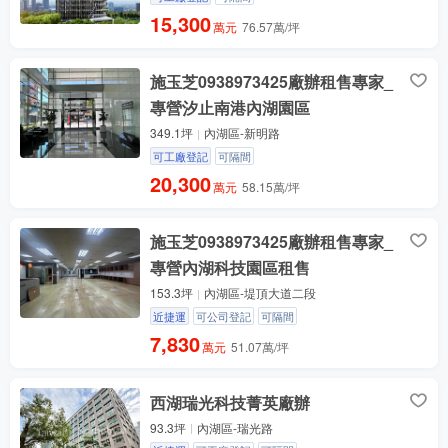
15,300
萬元
76.57萬/坪
施玉芝0938973425廠辦租售專家_
專營汐止南港內湖園區
349.1坪
內湖區-新明路
可工廠登記
可隔間
20,300
萬元
58.15萬/坪
施玉芝0938973425廠辦租售專家_
專營內湖科技園區租售
153.3坪
內湖區-堤頂大道二段
近捷運
可公司登記
可隔間
7,830
萬元
51.07萬/坪
西湖瑞光科技菁英廠辦
93.3坪
內湖區-瑞光路