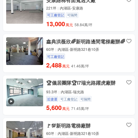
安康路稀有面寬透天廠
221坪
內湖區-安康路
可工廠登記
可隔間
13,000
萬元
58.84萬/坪
鑫典洪薇欣🌈新明路邊間電梯廠辦🌈
60坪
內湖區-新明路321巷10弄
可工廠登記
2,488
萬元
41.46萬/坪
🏆儀居團隊🏆I7瑞光路躍虎廠辦
93.3坪
內湖區-瑞光路
近捷運
可工廠登記
可隔間
5,600
萬元
71.45萬/坪
🚩💯新明路電梯廠辦
60坪
內湖區-新明路321巷10弄