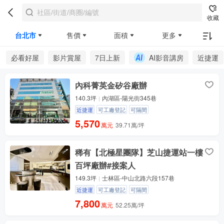
收藏
台北市
售價
面積
更多
必看好屋
影片賞屋
7日上新
AI影音講房
近捷運
內科菁英金矽谷廠辦
140.3坪
內湖區-陽光街345巷
近捷運
可工廠登記
可隔間
5,570
萬元
39.71萬/坪
稀有【北極星團隊】芝山捷運站一樓
百坪廠辦#接案人
149.3坪
士林區-中山北路六段157巷
近捷運
可工廠登記
可隔間
7,800
萬元
52.25萬/坪