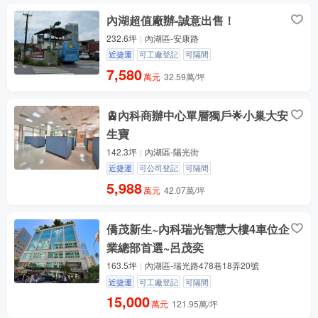
內湖超值廠辦-誠意出售！
232.6坪
內湖區-安康路
近捷運
可工廠登記
可隔間
7,580
萬元
32.59萬/坪
🚊內科商辦中心單層獨戶🌟小巢大安
生寶
142.3坪
內湖區-陽光街
近捷運
可公司登記
可隔間
5,988
萬元
42.07萬/坪
僑茂新生~內科瑞光智慧大樓4車位企
業總部首選~呂茂奕
163.5坪
內湖區-瑞光路478巷18弄20號
近捷運
可工廠登記
可隔間
15,000
萬元
121.95萬/坪