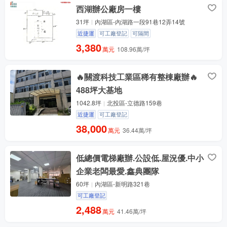
西湖辦公廠房一樓
31坪
內湖區-內湖路一段91巷12弄14號
近捷運
可工廠登記
可隔間
3,380
萬元
108.96萬/坪
🔥關渡科技工業區稀有整棟廠辦🔥
488坪大基地
1042.8坪
北投區-立德路159巷
近捷運
可工廠登記
38,000
萬元
36.44萬/坪
低總價電梯廠辦.公設低.屋況優.中小
企業老闆最愛.鑫典團隊
60坪
內湖區-新明路321巷
可工廠登記
2,488
萬元
41.46萬/坪