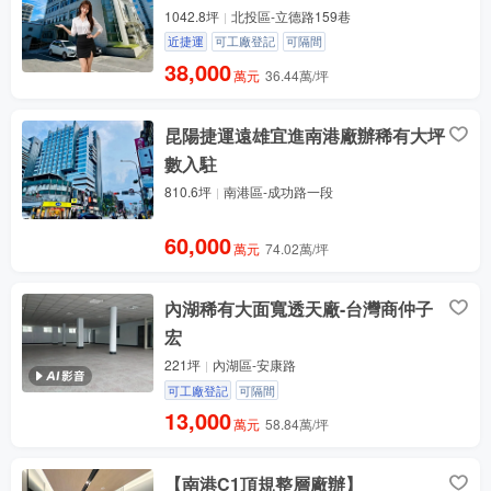
1042.8坪
北投區-立德路159巷
近捷運
可工廠登記
可隔間
38,000
萬元
36.44萬/坪
昆陽捷運遠雄宜進南港廠辦稀有大坪
數入駐
810.6坪
南港區-成功路一段
60,000
萬元
74.02萬/坪
內湖稀有大面寬透天廠-台灣商仲子
宏
221坪
內湖區-安康路
可工廠登記
可隔間
13,000
萬元
58.84萬/坪
【南港C1頂規整層廠辦】