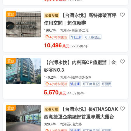
置頂
【台灣永悅】底特律破百坪
使用空間｜超值廠辦
199.7坪
內湖區-舊宗路二段
4小時前更新
7日上新
可工廠登記
10,486
萬元
55.85萬/坪
置頂
【台灣永悅】內科高CP值廠辦｜金
矽谷NO.3
140.2坪
內湖區-陽光街345巷
4小時前更新
近捷運
可工廠登記
可隔間
5,570
萬元
44.59萬/坪
置頂
【台灣永悦】長虹NASDAK
西湖捷運企業總部首選專屬大露台
329.4坪
內湖區-瑞光路
4小時前更新
近捷運
可工廠登記
可隔間