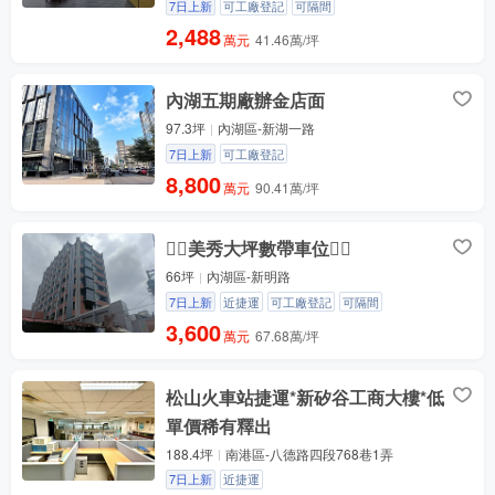
7日上新
可工廠登記
可隔間
2,488
萬元
41.46萬/坪
內湖五期廠辦金店面
97.3坪
內湖區-新湖一路
7日上新
可工廠登記
8,800
萬元
90.41萬/坪
🏳️‍🌈美秀大坪數帶車位🏳️‍🌈
66坪
內湖區-新明路
7日上新
近捷運
可工廠登記
可隔間
3,600
萬元
67.68萬/坪
松山火車站捷運*新矽谷工商大樓*低
單價稀有釋出
188.4坪
南港區-八德路四段768巷1弄
7日上新
近捷運