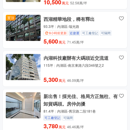
10,500
萬元
52.58萬/坪
置頂
西湖精華地段，稀有釋出
93.3坪
內湖區-瑞光路
8小時前更新
近捷運
可工廠登記
可隔間
5,600
萬元
71.45萬/坪
內湖科技廠辦有大碼頭近交流道
115坪
內湖區-南京東路六段346號之2
5,300
萬元
46.09萬/坪
新出售！採光佳、格局方正無柱、有
卸貨碼頭。房仲勿擾
81.4坪
內湖區-舊宗路二段181巷
可工廠登記
可隔間
3,780
萬元
46.46萬/坪