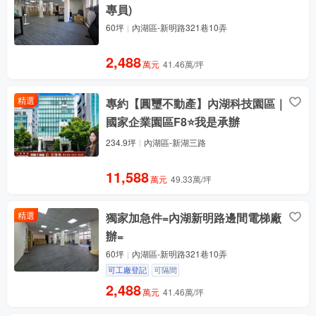
專員)
60坪
內湖區-新明路321巷10弄
2,488
萬元
41.46萬/坪
精選
專約【圓璽不動產】內湖科技園區｜
國家企業園區F8⭐我是承辦
234.9坪
內湖區-新湖三路
11,588
萬元
49.33萬/坪
精選
獨家加急件=內湖新明路邊間電梯廠
辦=
60坪
內湖區-新明路321巷10弄
可工廠登記
可隔間
2,488
萬元
41.46萬/坪