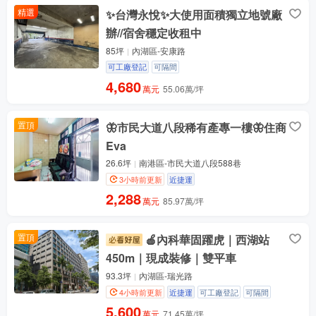
精選
✨台灣永悅✨大使用面積獨立地號廠
辦//宿舍穩定收租中
85坪
內湖區-安康路
可工廠登記
可隔間
4,680
萬元
55.06萬/坪
置頂
🦋市民大道八段稀有產專一樓🦋住商
Eva
26.6坪
南港區-市民大道八段588巷
3小時前更新
近捷運
2,288
萬元
85.97萬/坪
置頂
🍎內科華固躍虎｜西湖站
450m｜現成裝修｜雙平車
93.3坪
內湖區-瑞光路
4小時前更新
近捷運
可工廠登記
可隔間
5,600
萬元
71.45萬/坪