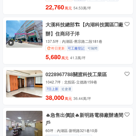
22,760
萬元
54.53萬/坪
大漢科技總部🏗️【內湖科技園區❐廠
辦】住商邱子洋
137.5坪
內湖區-舊宗路二段181巷
昨日更新
可工廠登記
可隔間
5,680
萬元
41.3萬/坪
0228967788關渡科技工業區
1042.7坪
北投區-立德路159巷
7日上新
近捷運
38,000
萬元
36.44萬/坪
🔥急售出價談🔥新明路電梯廠辦邊間
戶
60坪
內湖區-新明路321巷10弄