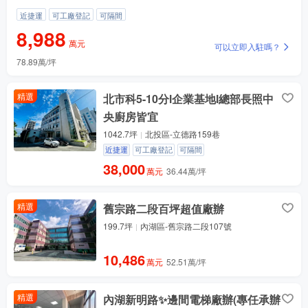
近捷運
可工廠登記
可隔間
8,988
萬元
可以立即入駐嗎？
78.89萬/坪
價格還有優惠嗎？問問
附近有哪些產業園？
精選
北市科5-10分l企業基地l總部長照中
周邊物流多嗎？
央廚房皆宜
交易涉及哪些費用？
1042.7坪
北投區-立德路159巷
自帶了哪些配套設施？
近捷運
可工廠登記
可隔間
38,000
萬元
36.44萬/坪
精選
舊宗路二段百坪超值廠辦
199.7坪
內湖區-舊宗路二段107號
10,486
萬元
52.51萬/坪
精選
內湖新明路✨邊間電梯廠辦(專任承辦