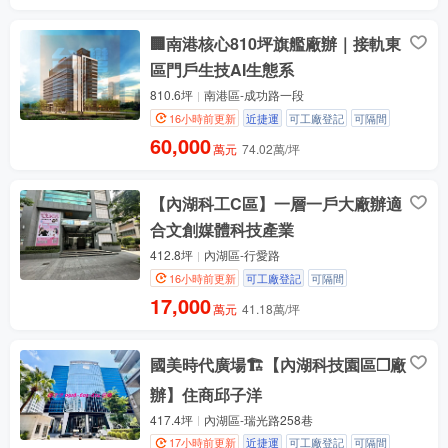
🏢南港核心810坪旗艦廠辦｜接軌東
區門戶生技AI生態系
810.6坪
南港區-成功路一段
16小時前更新
近捷運
可工廠登記
可隔間
60,000
萬元
74.02萬/坪
【內湖科工C區】一層一戶大廠辦適
合文創媒體科技產業
412.8坪
內湖區-行愛路
16小時前更新
可工廠登記
可隔間
17,000
萬元
41.18萬/坪
國美時代廣場🏗️【內湖科技園區❐廠
辦】住商邱子洋
417.4坪
內湖區-瑞光路258巷
17小時前更新
近捷運
可工廠登記
可隔間