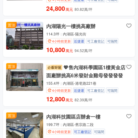
24,800
萬元
80.82萬/坪
置頂
內湖陽光一樓挑高廠辦
114.3坪
內湖區-陽光街
4小時前更新
近捷運
可工廠登記
可隔間
10,800
萬元
94.52萬/坪
置頂
💖售內湖科學園區1樓黃金店
面廠辦挑高6米發財金雞母發發發發
155.4坪
內湖區-港墘路221巷
4小時前更新
近捷運
可工廠登記
可隔間
12,800
萬元
82.39萬/坪
置頂
內湖科技園區店辦倉一樓
199.7坪
內湖區-舊宗路二段
4小時前更新
可工廠登記
可隔間