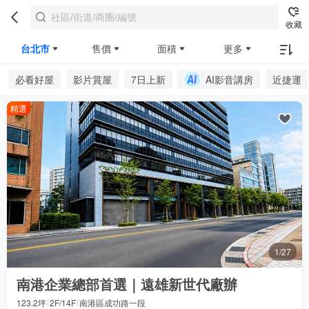
收藏
台北市
售價
面積
更多
必看好屋
影片賞屋
7日上新
AI影音講房
近捷運
精選
1/27
南港企業總部首選｜遠雄新世代廠辦
123.2坪
2F/14F
南港區成功路一段