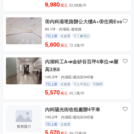
9,980
萬元
52.98萬/坪
🦋內科港墘路辦公大樓A+🦋住商Eva
94.1坪
內湖區-港墘路
7日上新
近捷運
可工廠登記
5,600
萬元
72.3萬/坪
內湖科工A📣金矽谷百坪4車位📣層
高3米8
140.3坪
內湖區-陽光街345巷
7日上新
近捷運
可公司登記
可隔間
5,570
萬元
45.1萬/坪
內科陽光街收租廠辦4平車
140.2坪
內湖區-陽光街345巷
7日上新
近捷運
5,570
萬元
39.72萬/坪