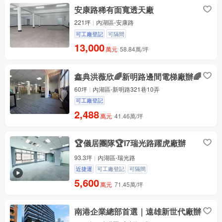
安康路稀有面寬透天廠
221坪
內湖區-安康路
可工廠登記
可隔間
13,000
萬元
58.84萬/坪
鑫典洪薇欣🌈新明路邊間電梯廠辦🌈
60坪
內湖區-新明路321巷10弄
可工廠登記
2,488
萬元
41.46萬/坪
🏆儀居團隊🏆I7瑞光路躍虎廠辦
93.3坪
內湖區-瑞光路
近捷運
可工廠登記
可隔間
5,600
萬元
71.45萬/坪
南港企業總部首選｜遠雄新世代廠辦