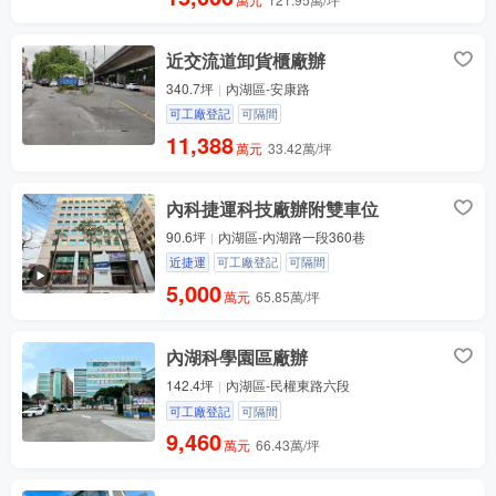
近交流道卸貨櫃廠辦
340.7坪
內湖區-安康路
可工廠登記
可隔間
11,388
萬元
33.42萬/坪
內科捷運科技廠辦附雙車位
90.6坪
內湖區-內湖路一段360巷
近捷運
可工廠登記
可隔間
5,000
萬元
65.85萬/坪
內湖科學園區廠辦
142.4坪
內湖區-民權東路六段
可工廠登記
可隔間
9,460
萬元
66.43萬/坪