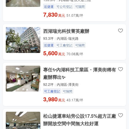
近捷運
可公司登記
可隔間
7,830
萬元
51.07萬/坪
西湖瑞光科技菁英廠辦
93.3坪
內湖區-瑞光路
近捷運
可工廠登記
可隔間
5,600
萬元
70.08萬/坪
專任✨內湖科技工業區・潭美街稀有
廠辦釋出✨
92.2坪
內湖區-潭美街
可工廠登記
可隔間
3,980
萬元
43.17萬/坪
松山捷運車站旁公設17.5%超方正廠
辦開放空間中間無大柱好運