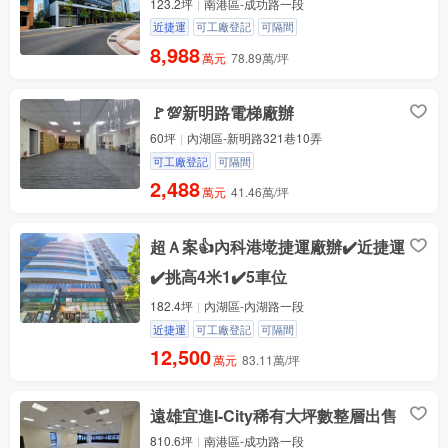
123.2坪
南港區-成功路一段
近捷運
可工廠登記
可隔間
8,988
萬元
78.89萬/坪
🚩💯新明路電梯廠辦
60坪
內湖區-新明路321巷10弄
可工廠登記
可隔間
2,488
萬元
41.46萬/坪
超Ａ案👍內科港墘捷運廠辦✔️近捷運
✔️挑高4米1✔️5車位
182.4坪
內湖區-內湖路一段
近捷運
可工廠登記
可隔間
12,500
萬元
83.11萬/坪
遠雄宜進I-City稀有大坪數整層出售
810.6坪
南港區-成功路一段