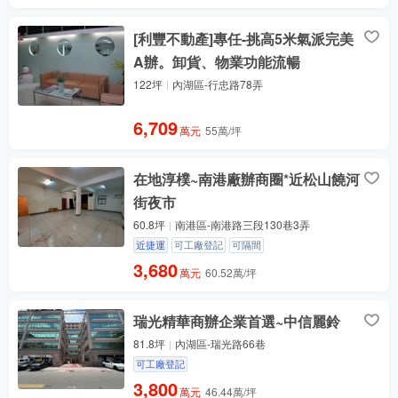
[利豐不動產]專任-挑高5米氣派完美
A辦。卸貨、物業功能流暢
122坪
內湖區-行忠路78弄
6,709
萬元
55萬/坪
在地淳樸~南港廠辦商圈*近松山饒河
街夜市
60.8坪
南港區-南港路三段130巷3弄
近捷運
可工廠登記
可隔間
3,680
萬元
60.52萬/坪
瑞光精華商辦企業首選~中信麗鈴
81.8坪
內湖區-瑞光路66巷
可工廠登記
3,800
萬元
46.44萬/坪