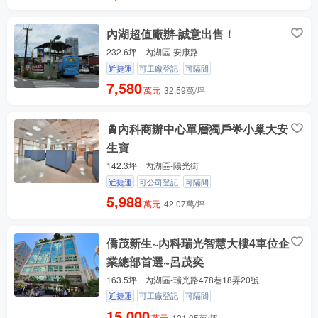
內湖超值廠辦-誠意出售！
232.6坪
內湖區-安康路
近捷運
可工廠登記
可隔間
7,580
萬元
32.59萬/坪
🚊內科商辦中心單層獨戶🌟小巢大安
生寶
142.3坪
內湖區-陽光街
近捷運
可公司登記
可隔間
5,988
萬元
42.07萬/坪
僑茂新生~內科瑞光智慧大樓4車位企
業總部首選~呂茂奕
163.5坪
內湖區-瑞光路478巷18弄20號
近捷運
可工廠登記
可隔間
15,000
萬元
121.95萬/坪