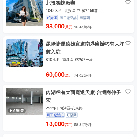
北投獨棟廠辦
1042.8坪
北投區-立德路159巷
近捷運
可工廠登記
可隔間
38,000
萬元
36.44萬/坪
昆陽捷運遠雄宜進南港廠辦稀有大坪
數入駐
810.6坪
南港區-成功路一段
60,000
萬元
74.02萬/坪
內湖稀有大面寬透天廠-台灣商仲子
宏
221坪
內湖區-安康路
可工廠登記
可隔間
13,000
萬元
58.84萬/坪