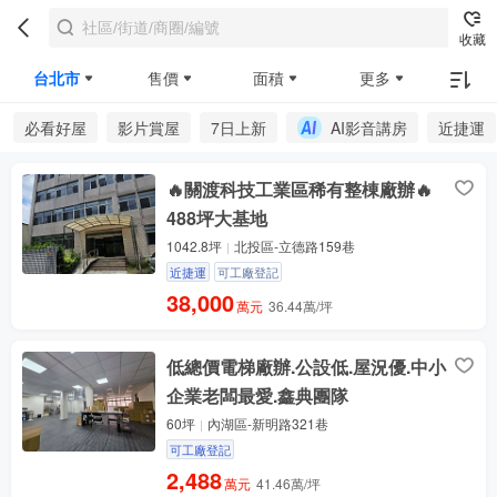
收藏
台北市
售價
面積
更多
必看好屋
影片賞屋
7日上新
AI影音講房
近捷運
🔥關渡科技工業區稀有整棟廠辦🔥
488坪大基地
1042.8坪
北投區-立德路159巷
近捷運
可工廠登記
38,000
萬元
36.44萬/坪
低總價電梯廠辦.公設低.屋況優.中小
企業老闆最愛.鑫典團隊
60坪
內湖區-新明路321巷
可工廠登記
2,488
萬元
41.46萬/坪