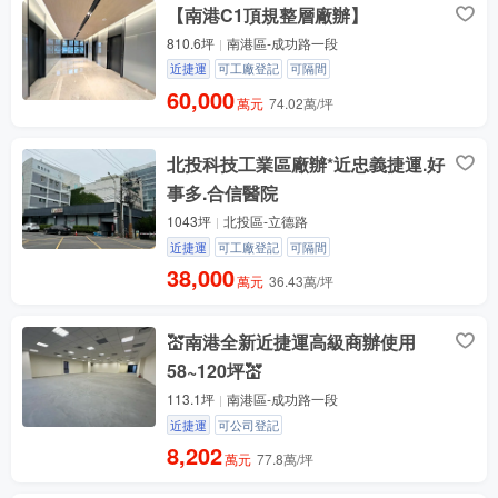
【南港C1頂規整層廠辦】
810.6坪
南港區-成功路一段
近捷運
可工廠登記
可隔間
60,000
萬元
74.02萬/坪
北投科技工業區廠辦*近忠義捷運.好
事多.合信醫院
1043坪
北投區-立德路
近捷運
可工廠登記
可隔間
38,000
萬元
36.43萬/坪
💒南港全新近捷運高級商辦使用
58~120坪💒
113.1坪
南港區-成功路一段
近捷運
可公司登記
8,202
萬元
77.8萬/坪