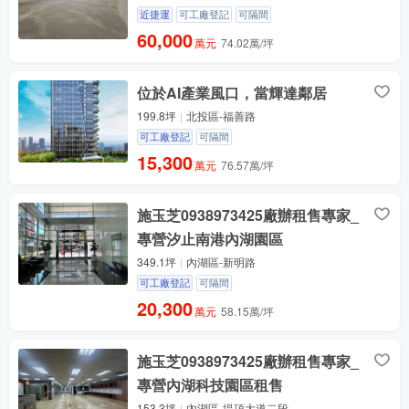
近捷運
可工廠登記
可隔間
60,000
萬元
74.02萬/坪
位於AI產業風口，當輝達鄰居
199.8坪
北投區-福善路
可工廠登記
可隔間
15,300
萬元
76.57萬/坪
施玉芝0938973425廠辦租售專家_
專營汐止南港內湖園區
349.1坪
內湖區-新明路
可工廠登記
可隔間
20,300
萬元
58.15萬/坪
施玉芝0938973425廠辦租售專家_
專營內湖科技園區租售
153.3坪
內湖區-堤頂大道二段