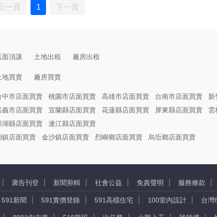
上一頁
1
下一頁
店面頂讓
土地出租
廠房出租
土地買賣
廠房買賣
台中市店面買賣
桃園市店面買賣
高雄市店面買賣
台南市店面買賣
新
嘉義市店面買賣
宜蘭縣店面買賣
花蓮縣店面買賣
屏東縣店面買賣
雲
澎湖縣店面買賣
連江縣店面買賣
湖鎮店面買賣
金沙鎮店面買賣
烈嶼鄉店面買賣
烏坵鄉店面買賣
廣告刊登
新聞剪輯
社會公益
免責聲明
服務條款
591新聞
591實價登錄
591高檔住宅
100室內設計
台灣