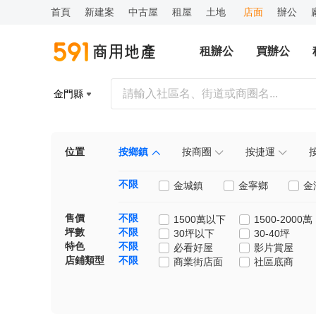
首頁
新建案
中古屋
租屋
土地
店面
辦公
租辦公
買辦公
金門縣
位置
按鄉鎮
按商圈
按捷運
不限
金城鎮
金寧鄉
金
售價
不限
1500萬以下
1500-2000萬
坪數
不限
30坪以下
30-40坪
特色
不限
必看好屋
影片賞屋
店鋪類型
不限
商業街店面
社區底商