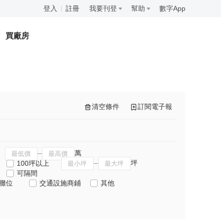
登入
註冊
我要刊登
幫助
數字App
買廠房
清空條件
訂閱電子報
萬
坪
100坪以上
可隔間
攤位
交通設施商鋪
其他