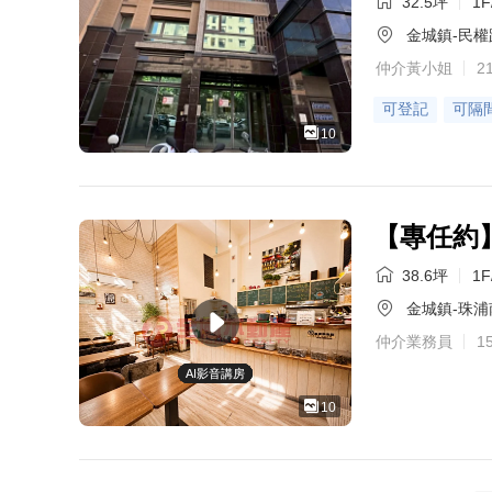
32.5坪
1F
金城鎮-民權
仲介黃小姐
2
可登記
可隔
10
【專任約
38.6坪
1F
金城鎮-珠浦
仲介業務員
1
AI影音講房
AI影音講房
AI影音講房
AI影音講房
AI影音講房
AI影音講房
AI影音講房
AI影音講房
AI影音講房
AI影音講房
10