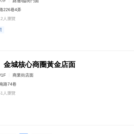
/7F
路邊/臨街門面
路226巷4弄
12人瀏覽
間
】金城核心商圈黃金店面
/1F
商業街店面
南路74巷
51人瀏覽