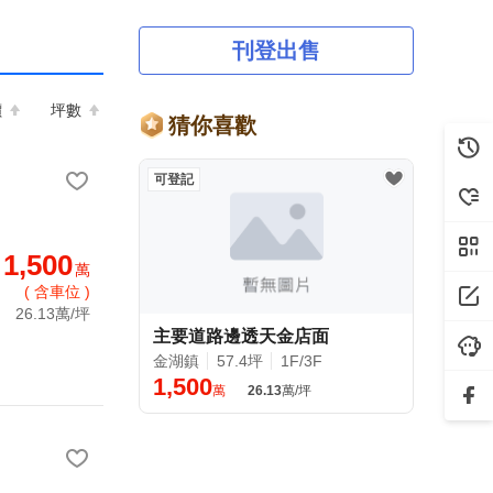
刊登出售
價
坪數
猜你喜歡
可登記
1,500
萬
( 含車位 )
26.13萬/坪
主要道路邊透天金店面
金湖鎮
57.4坪
1F/3F
1,500
萬
26.13
萬/坪