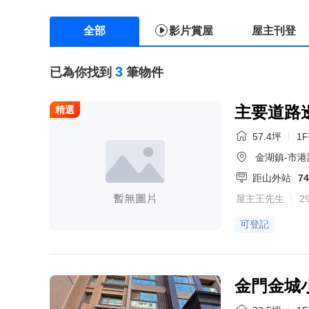
全部
影片賞屋
屋主刊登
3
已為你找到
筆物件
主要道路
精選
57.4坪
1F
金湖鎮-市港
距山外站
7
屋主王先生
2
可登記
金門金城