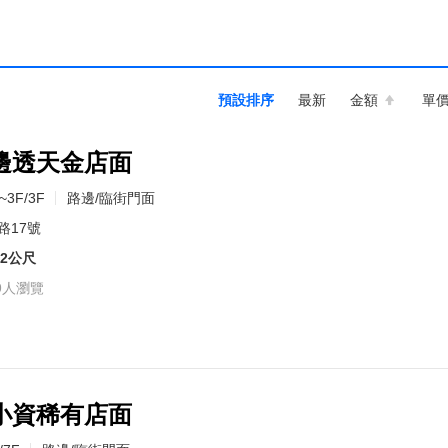
預設排序
最新
金額
單
邊透天金店面
~3F/3F
路邊/臨街門面
路17號
42公尺
9人瀏覽
小資稀有店面