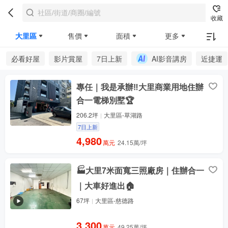
收藏
大里區
售價
面積
更多
必看好屋
影片賞屋
7日上新
AI影音講房
近捷運
專任｜我是承辦‼️大里商業用地住辦
合一電梯別墅🏆
206.2坪
大里區-草湖路
7日上新
4,980
萬元
24.15萬/坪
🏭大里7米面寬三照廠房｜住辦合一
｜大車好進出🏠
67坪
大里區-慈德路
3,300
萬元
49.25萬/坪