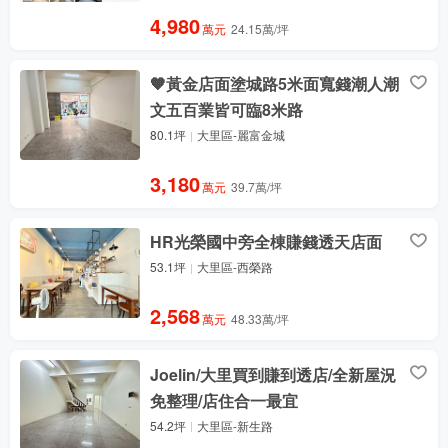
4,980
萬元
24.15萬/坪
🧡黃金店面塗城路5米面寬錢潮人潮
文五百業皆可臨8米路
80.1坪
大里區-麗富金城
3,180
萬元
39.7萬/坪
HR光榮國中旁全棟賺錢透天店面
53.1坪
大里區-西榮路
2,568
萬元
48.33萬/坪
Joelin/大里買到賺到透店/全新屋況
免整理/店住合一最宜
54.2坪
大里區-新生路