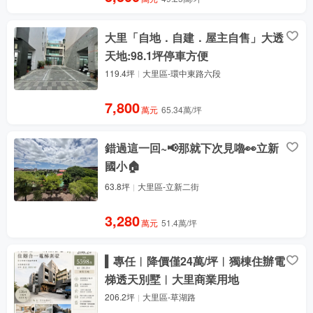
大里「自地．自建．屋主自售」大透
天地:98.1坪停車方便
119.4坪
大里區-環中東路六段
7,800
萬元
65.34萬/坪
錯過這一回~📢那就下次見嚕👀立新
國小🏠
63.8坪
大里區-立新二街
3,280
萬元
51.4萬/坪
▍專任︱降價僅24萬/坪︱獨棟住辦電
梯透天別墅︱大里商業用地
206.2坪
大里區-草湖路