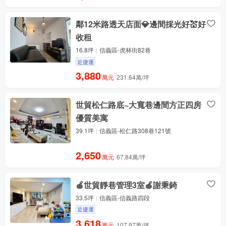
鄰12米路透天店面💎邊間採光好💒好
收租
16.8坪
信義區-虎林街82巷
近捷運
3,880
萬元
231.64萬/坪
世貿松仁路底~大寬巷邊間方正四房
優質美寓
39.1坪
信義區-松仁路308巷121號
2,650
萬元
67.84萬/坪
🍎世貿靜巷管理3室🍎謝秉錡
33.5坪
信義區-信義路四段
近捷運
3,618
萬元
107.97萬/坪