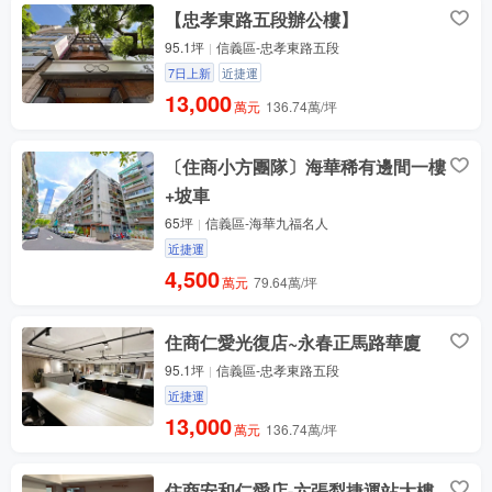
【忠孝東路五段辦公樓】
95.1坪
信義區-忠孝東路五段
7日上新
近捷運
13,000
萬元
136.74萬/坪
〔住商小方團隊〕海華稀有邊間一樓
+坡車
65坪
信義區-海華九福名人
近捷運
4,500
萬元
79.64萬/坪
住商仁愛光復店~永春正馬路華廈
95.1坪
信義區-忠孝東路五段
近捷運
13,000
萬元
136.74萬/坪
住商安和仁愛店-六張犁捷運站大樓