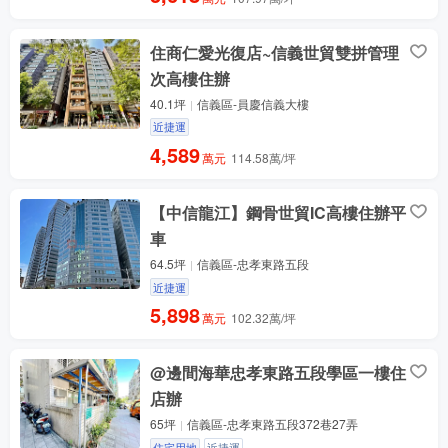
住商仁愛光復店~信義世貿雙拼管理
次高樓住辦
40.1坪
信義區-員慶信義大樓
近捷運
4,589
萬元
114.58萬/坪
【中信龍江】鋼骨世貿IC高樓住辦平
車
64.5坪
信義區-忠孝東路五段
近捷運
5,898
萬元
102.32萬/坪
@邊間海華忠孝東路五段學區一樓住
店辦
65坪
信義區-忠孝東路五段372巷27弄
住宅用地
近捷運