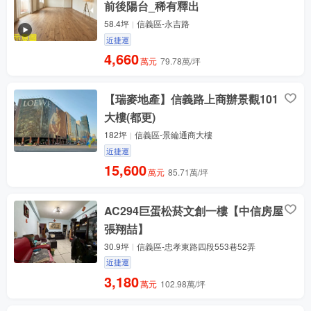
前後陽台_稀有釋出
58.4坪
信義區-永吉路
近捷運
4,660
萬元
79.78萬/坪
【瑞麥地產】信義路上商辦景觀101
大樓(都更)
182坪
信義區-景綸通商大樓
近捷運
15,600
萬元
85.71萬/坪
AC294巨蛋松菸文創一樓【中信房屋
張翔喆】
30.9坪
信義區-忠孝東路四段553巷52弄
近捷運
3,180
萬元
102.98萬/坪