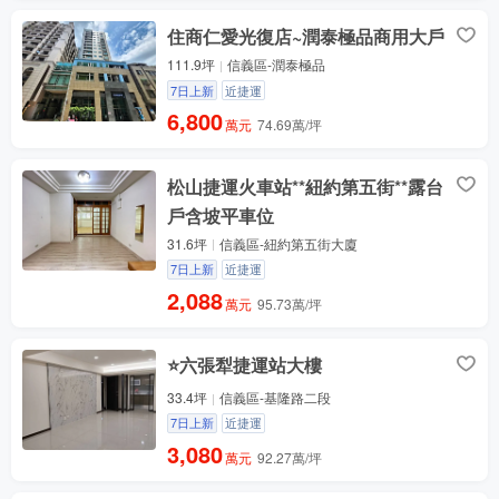
住商仁愛光復店~潤泰極品商用大戶
111.9坪
信義區-潤泰極品
7日上新
近捷運
6,800
萬元
74.69萬/坪
松山捷運火車站**紐約第五街**露台
戶含坡平車位
31.6坪
信義區-紐約第五街大廈
7日上新
近捷運
2,088
萬元
95.73萬/坪
⭐六張犁捷運站大樓
33.4坪
信義區-基隆路二段
7日上新
近捷運
3,080
萬元
92.27萬/坪