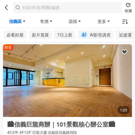
收藏
信義區
售價
面積
更多
必看好屋
影片賞屋
7日上新
AI影音講房
近捷運
精選
1/20
🏙️信義巨龍商辦｜101景觀核心辦公室🏙️
40.2坪
4F/12F
巨龍大廈·信義區信義路四段