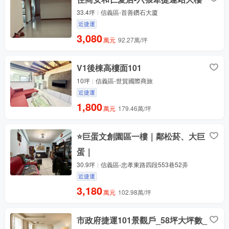
33.4坪
信義區-首善鑽石大廈
近捷運
3,080
萬元
92.27萬/坪
V1後棟高樓面101
10坪
信義區-世貿國際商旅
近捷運
1,800
萬元
179.46萬/坪
⭐巨蛋文創園區一樓｜鄰松菸、大巨
蛋｜
30.9坪
信義區-忠孝東路四段553巷52弄
近捷運
3,180
萬元
102.98萬/坪
市政府捷運101景觀戶_58坪大坪數_