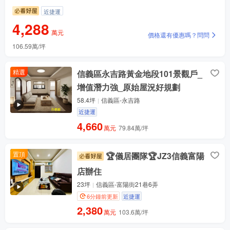
近捷運
4,288
萬元
價格還有優惠嗎？問問
106.59萬/坪
精選
信義區永吉路黃金地段101景觀戶_
增值潛力強_原始屋況好規劃
58.4坪
信義區-永吉路
近捷運
4,660
萬元
79.84萬/坪
置頂
🏆儀居團隊🏆JZ3信義富陽
店辦住
23坪
信義區-富陽街21巷6弄
6分鐘前更新
近捷運
2,380
萬元
103.6萬/坪