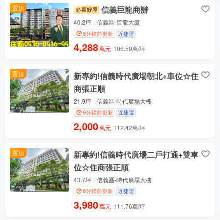
置頂
信義巨龍商辦
40.2坪
信義區-巨龍大廈
6分鐘前更新
近捷運
4,288
萬元
106.59萬/坪
置頂
新專約!信義時代廣場朝北+車位☆住
商張正順
21.9坪
信義區-時代廣場大樓
6分鐘前更新
近捷運
2,000
萬元
112.42萬/坪
置頂
新專約!信義時代廣場二戶打通+雙車
位☆住商張正順
43.7坪
信義區-時代廣場大樓
6分鐘前更新
近捷運
3,980
萬元
111.76萬/坪