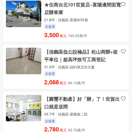
★住商台北101世貿店~富陽邊間面寬
店辦車庫
21.8坪
信義區-富陽街55巷
近捷運
3,500
萬元
160.55萬/坪
【信義區低公設極品】松山商辦+坡
平車位｜超高坪效可工商登記
31.6坪
信義區-紐約第五街大廈
近捷運
2,088
萬元
66.14萬/坪
【圓璽不動產】好「辦」了！世貿出
口就是這間
29.7坪
信義區-基隆路二段
近捷運
2,780
萬元
93.76萬/坪