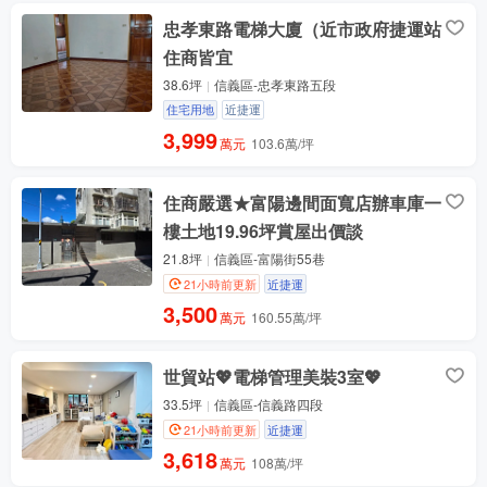
忠孝東路電梯大廈（近市政府捷運站
住商皆宜
38.6坪
信義區-忠孝東路五段
住宅用地
近捷運
3,999
萬元
103.6萬/坪
住商嚴選★富陽邊間面寬店辦車庫一
樓土地19.96坪賞屋出價談
21.8坪
信義區-富陽街55巷
21小時前更新
近捷運
3,500
萬元
160.55萬/坪
世貿站💖電梯管理美裝3室💖
33.5坪
信義區-信義路四段
21小時前更新
近捷運
3,618
萬元
108萬/坪