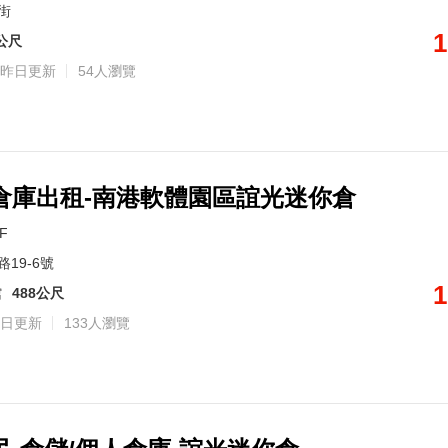
街
1
1公尺
昨日更新
54人瀏覽
倉庫出租-南港軟體園區誼光迷你倉
0F
19-6號
1
館
488公尺
日更新
133人瀏覽