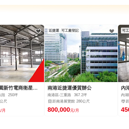
近捷運
可工廠登記
可工
新北淡水桃園新竹電商衛星倉庫倉儲廠辦工廠廠房竹科中科南科北士
南港近捷運優質辦公
內
六段
250坪
南港區-三重路
367.2坪
內湖
4公尺
距南港展覽館
280公尺
800,000
45
/月
元/月