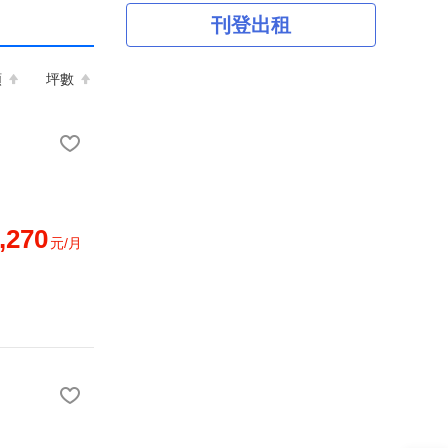
刊登出租
額
坪數
,270
元/月