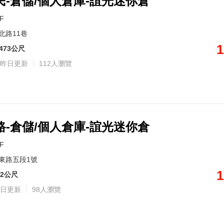
-倉儲/個人倉庫-誼光迷你倉
4F
北路11巷
1
473公尺
昨日更新
112人瀏覽
-倉儲/個人倉庫-誼光迷你倉
4F
東路五段1號
1
62公尺
日更新
98人瀏覽