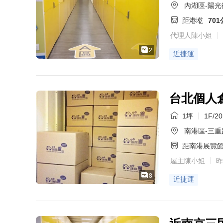
內湖區-陽光
距港墘
70
代理人陳小姐
2
近捷運
台北個人
1坪
1F/2
南港區-三重路
距南港展覽
屋主陳小姐
昨
8
近捷運