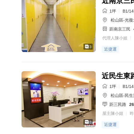
近南京三民
1坪
B1/1
松山區-光復
距南京三民
代理人陳小姐
3
近捷運
近民生東路
1坪
B1/1
松山區-民生
距三民路
2
屋主陳小姐
昨
3
近捷運