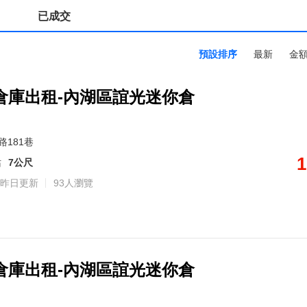
已成交
預設排序
最新
金
倉庫出租-內湖區誼光迷你倉
路181巷
1
站
7公尺
昨日更新
93人瀏覽
倉庫出租-內湖區誼光迷你倉