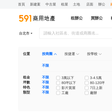
首頁
新建案
中古屋
租屋
土地
店面
辦公
租辦公
買辦公
台北市
位置
按商圈
按捷運
按學校
不限
租金
不限
3萬以下
3-4.5萬
坪數
不限
80坪以下
80-120坪
特色
不限
影片賞屋
7日上新
類型
不限
工廠
廠辦