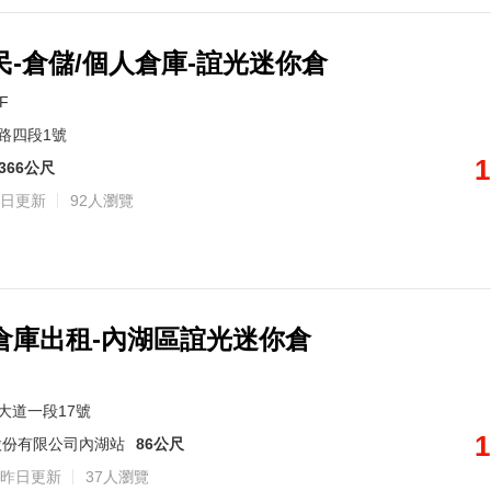
-倉儲/個人倉庫-誼光迷你倉
4F
路四段1號
1
366公尺
日更新
92人瀏覽
倉庫出租-內湖區誼光迷你倉
大道一段17號
1
股份有限公司內湖站
86公尺
昨日更新
37人瀏覽