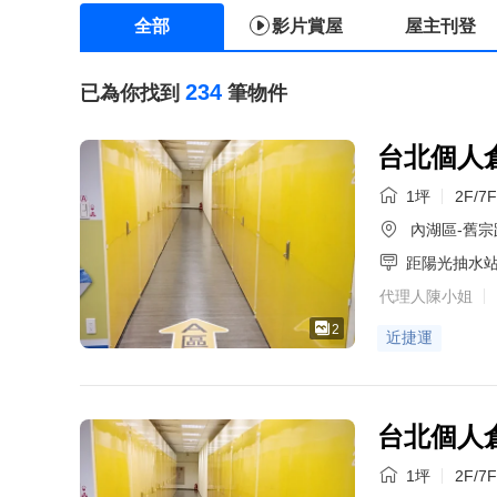
全部
影片賞屋
屋主刊登
234
已為你找到
筆物件
台北個人
1坪
2F/7F
內湖區-舊宗
距陽光抽水
代理人陳小姐
2
近捷運
台北個人
1坪
2F/7F