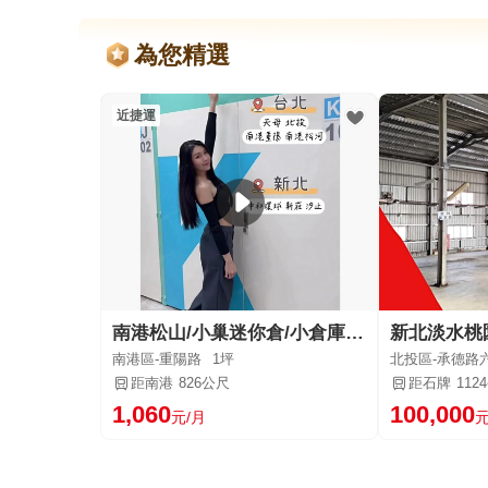
為您精選
近捷運
南港松山/小巢迷你倉/小倉庫/個人倉庫/裝潢搬家文件收藏存放
南港區-重陽路
1坪
北投區-承德路
距南港
826公尺
距石牌
112
1,060
100,000
元/月
元