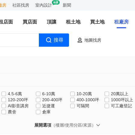
廠房
社區找房
室內設計
新聞
租店面
買店面
頂讓
租土地
買土地
租廠房
搜尋
地圖找房
4.5-6萬
6-10萬
10-20萬
20萬以上
120-200坪
200-400坪
400-1000坪
1000坪以上
AI影音講房
近捷運
可隔間
可工廠登記
農舍
倉庫
展開選項
（樓層/使用分區/來源）