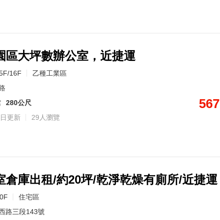
園區大坪數辦公室，近捷運
5F/16F
乙種工業區
路
567
館
280公尺
日更新
29人瀏覽
倉庫出租/約20坪/乾淨乾燥有廁所/近捷運
10F
住宅區
西路三段143號