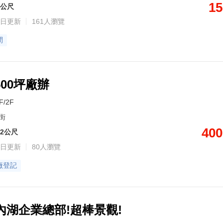
15
8公尺
日更新
161人瀏覽
間
500坪廠辦
F/2F
街
400
62公尺
日更新
80人瀏覽
廠登記
內湖企業總部!超棒景觀!