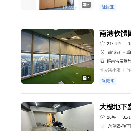
6
近捷運
南港軟體
214.9坪
1
南港區-三重
距南港展覽
仲介梁小姐
昨
4
近捷運
大樓地下室
20坪
B1/
萬華區-和平