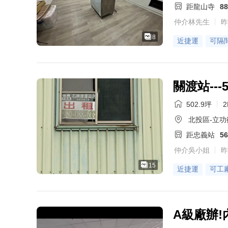
距龍山寺
8
仲介林先生
昨
8
近捷運
可隔
關渡站---
502.9坪
2
北投區-立功
距忠義站
5
仲介吳小姐
昨
15
近捷運
可工
A級廠辦!