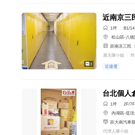
近南京三民
1坪
B1/1
松山區-八德
距南京三民
屋主陳小姐
昨
3
近捷運
台北個人
1坪
2F/7F
內湖區-堤頂
距大南汽車
代理人陳小姐