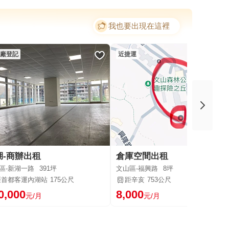
我也要出現在這裡
廠登記
近捷運
湖-商辦出租
倉庫空間出租
區-新湖一路
391坪
文山區-福興路
8坪
距首都客運內湖站
175公尺
距辛亥
753公尺
0,000
8,000
元/月
元/月