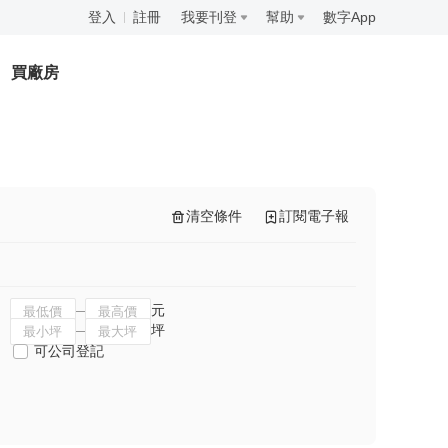
登入
註冊
我要刊登
幫助
數字App
買廠房
清空條件
訂閱電子報
元
坪
可公司登記