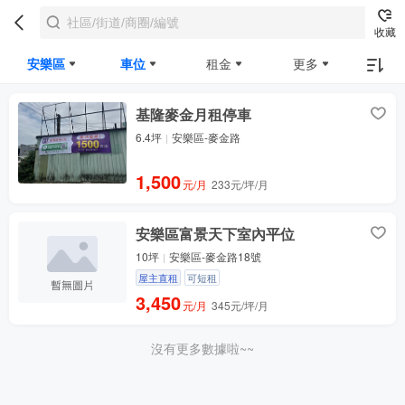
收藏
安樂區
車位
租金
更多
基隆麥金月租停車
6.4坪
安樂區-麥金路
1,500
元/月
233元/坪/月
安樂區富景天下室內平位
10坪
安樂區-麥金路18號
屋主直租
可短租
3,450
元/月
345元/坪/月
沒有更多數據啦~~