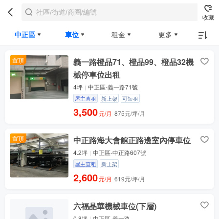
收藏
中正區
車位
租金
更多
置頂
義一路橙品71、橙品99、橙品32機
械停車位出租
4坪
中正區-義一路71號
屋主直租
新上架
可短租
3,500
元/月
875元/坪/月
置頂
中正路海大會館正路邊室內停車位
4.2坪
中正區-中正路607號
屋主直租
新上架
2,600
元/月
619元/坪/月
六福晶華機械車位(下層)
0.8坪
中正區-義一路