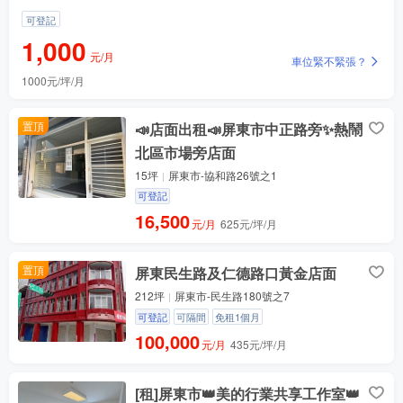
可登記
1,000
元/月
車位緊不緊張？
1000元/坪/月
價格還有優惠嗎？問問
已入駐企業有哪些？
置頂
📣店面出租📣屏東市中正路旁✨熱鬧
物業公司保全做的怎樣？
北區市場旁店面
附近餐廳多嗎？
15坪
屏東市-協和路26號之1
隨時可看房嗎？
可登記
16,500
元/月
625元/坪/月
置頂
屏東民生路及仁德路口黃金店面
212坪
屏東市-民生路180號之7
可登記
可隔間
免租1個月
100,000
元/月
435元/坪/月
[租]屏東市👑美的行業共享工作室👑