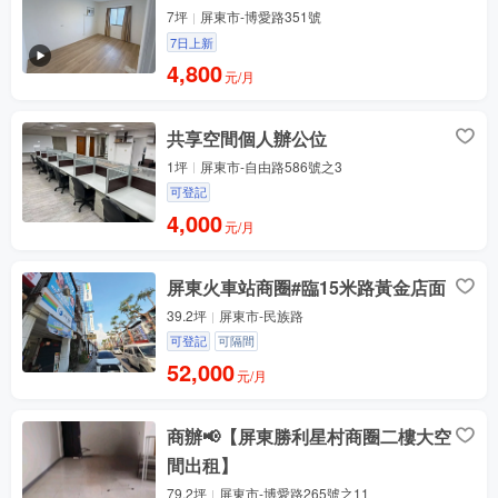
7坪
屏東市-博愛路351號
7日上新
4,800
元/月
共享空間個人辦公位
1坪
屏東市-自由路586號之3
可登記
4,000
元/月
屏東火車站商圈#臨15米路黃金店面
39.2坪
屏東市-民族路
可登記
可隔間
52,000
元/月
商辦📢【屏東勝利星村商圈二樓大空
間出租】
79.2坪
屏東市-博愛路265號之11