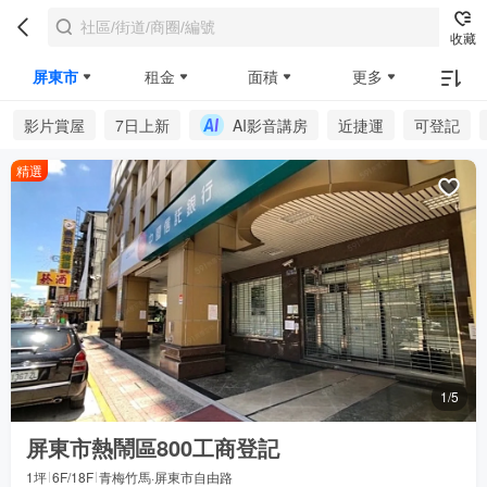
收藏
屏東市
租金
面積
更多
影片賞屋
7日上新
AI影音講房
近捷運
可登記
精選
1/5
屏東市熱鬧區800工商登記
1坪
6F/18F
青梅竹馬·屏東市自由路