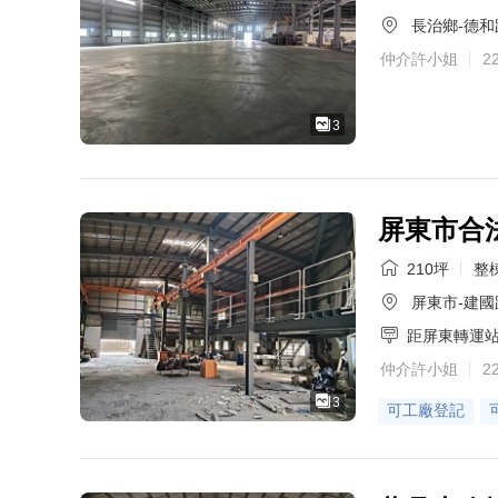
長治鄉-德和
仲介許小姐
2
3
屏東市合
210坪
整棟
屏東市-建國
距屏東轉運
仲介許小姐
2
3
可工廠登記