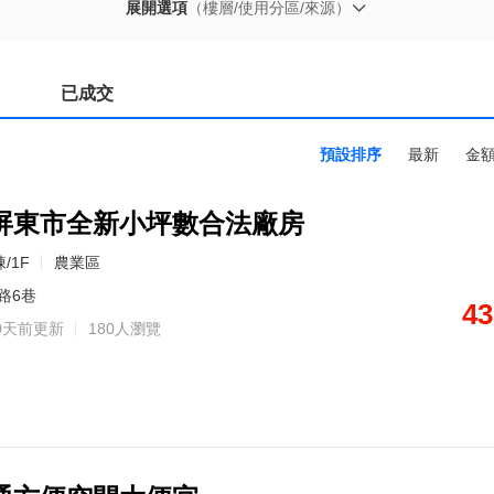
展開選項
（樓層/使用分區/來源）
已成交
預設排序
最新
金
屏東市全新小坪數合法廠房
/1F
農業區
路6巷
43
0天前更新
180人瀏覽