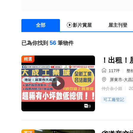
全部
影片賞屋
屋主刊登
56
已為你找到
筆物件
！出租！
精選
117坪
整棟
屏東市-大昌
仲介余小姐
2
可工廠登記
9