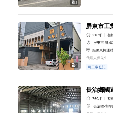
2
屏東市工
210坪
整棟
屏東市-建國
距屏東轉運
代理人吳先生
6
可工廠登記
長治鄉國
760坪
整棟
長治鄉-和平