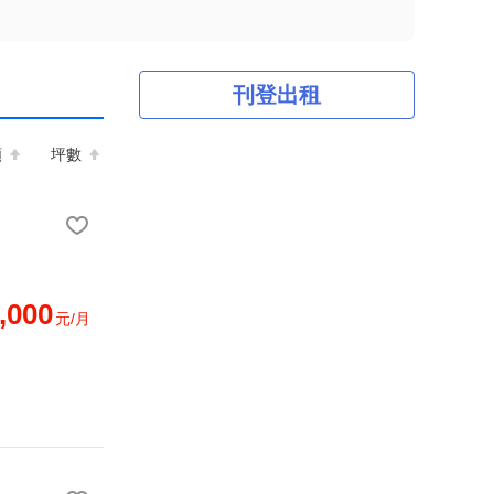
刊登出租
額
坪數
,000
元/月