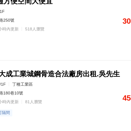
通方便空間大便宜
/1F
30
路250號
小時內更新
518人瀏覽
東大成工業城鋼骨造合法廠房出租.吳先生
/1F
丁種工業區
180巷10號
45
小時內更新
81人瀏覽
可隔間