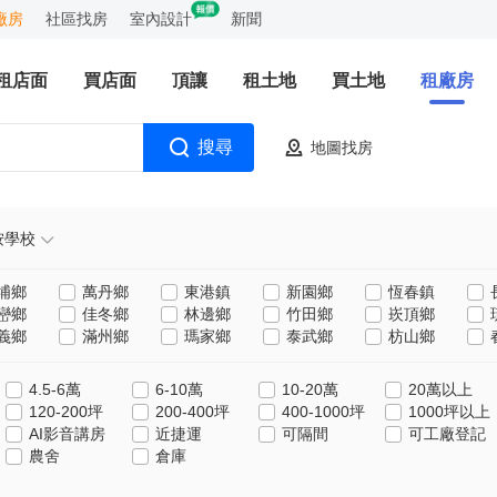
廠房
社區找房
室內設計
新聞
租店面
買店面
頂讓
租土地
買土地
租廠房
搜尋
地圖找房
按學校
埔鄉
萬丹鄉
東港鎮
新園鄉
恆春鎮
巒鄉
佳冬鄉
林邊鄉
竹田鄉
崁頂鄉
義鄉
滿州鄉
瑪家鄉
泰武鄉
枋山鄉
4.5-6萬
6-10萬
10-20萬
20萬以上
120-200坪
200-400坪
400-1000坪
1000坪以上
AI影音講房
近捷運
可隔間
可工廠登記
農舍
倉庫