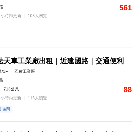
561
路
2小時內更新
108人瀏覽
法天車工業廠出租｜近建國路｜交通便利
/1F
乙種工業區
路
88
站
713公尺
2小時內更新
116人瀏覽
可隔間