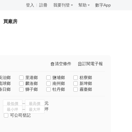
登入
註冊
我要刊登
幫助
數字App
買廠房
清空條件
訂閱電子報
長治鄉
里港鄉
鹽埔鄉
枋寮鄉
琉球鄉
麟洛鄉
南州鄉
新埤鄉
春日鄉
獅子鄉
牡丹鄉
霧臺鄉
元
坪
可公司登記