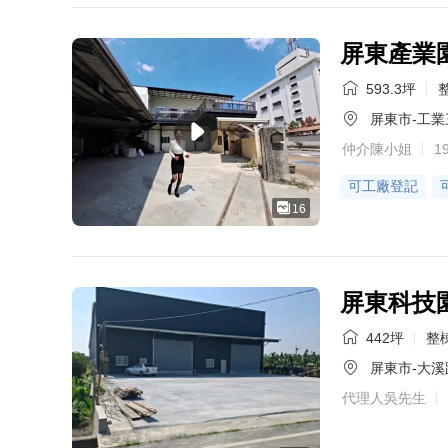
屏東產業
593.3坪
整
屏東市-工業
仲介陳小姐
1
可工廠登記
16
屏東科技
442坪
整棟
屏東市-大溪
代理人吳先生