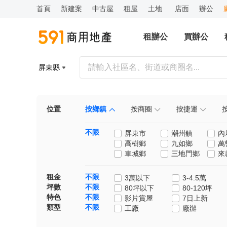
首頁
新建案
中古屋
租屋
土地
店面
辦公
租辦公
買辦公
屏東縣
位置
按鄉鎮
按商圈
按捷運
不限
屏東市
潮州鎮
內
高樹鄉
九如鄉
萬
車城鄉
三地門鄉
來
租金
不限
3萬以下
3-4.5萬
坪數
不限
80坪以下
80-120坪
特色
不限
影片賞屋
7日上新
類型
不限
工廠
廠辦