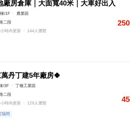
地廠房倉庫｜大面寬40米｜大車好出入
棟/1F
農業區
250
路二段
2小時內更新
144人瀏覽
屏東萬丹丁建5年廠房🍀
棟/3F
丁種工業區
路二段
45
4小時內更新
129人瀏覽
可隔間