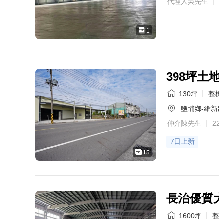
代理人吳先生
1
398坪土
130坪
整棟
鹽埔鄉-維新
仲介陳先生
2
7日上新
15
長治優質
1600坪
整