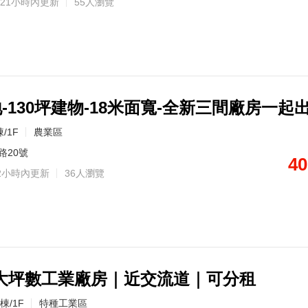
21小時內更新
55人瀏覽
地-130坪建物-18米面寬-全新三間廠房一起
/1F
農業區
路20號
40
2小時內更新
36人瀏覽
大坪數工業廠房｜近交流道｜可分租
棟/1F
特種工業區