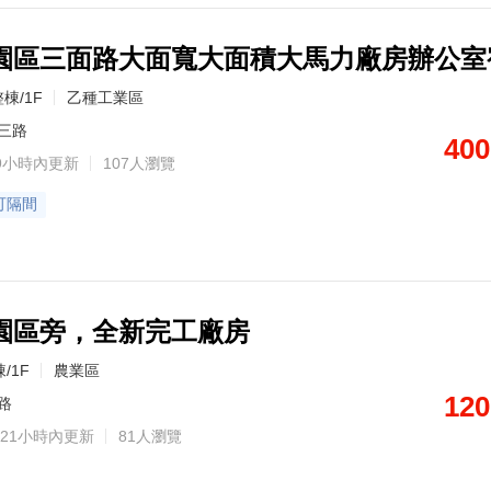
園區三面路大面寬大面積大馬力廠房辦公室
棟/1F
乙種工業區
三路
400
9小時內更新
107人瀏覽
可隔間
園區旁，全新完工廠房
/1F
農業區
120
路
21小時內更新
81人瀏覽