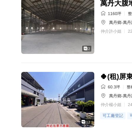
萬丹大腹
1160坪
整
萬丹鄉-萬丹
仲介許小姐
2
2
🍀(租)
60.3坪
整
萬丹鄉-萬丹
仲介楊小姐
2
可工廠登記
12