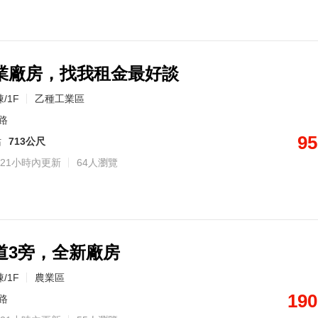
業廠房，找我租金最好談
/1F
乙種工業區
路
95
站
713公尺
21小時內更新
64人瀏覽
道3旁，全新廠房
/1F
農業區
190
路