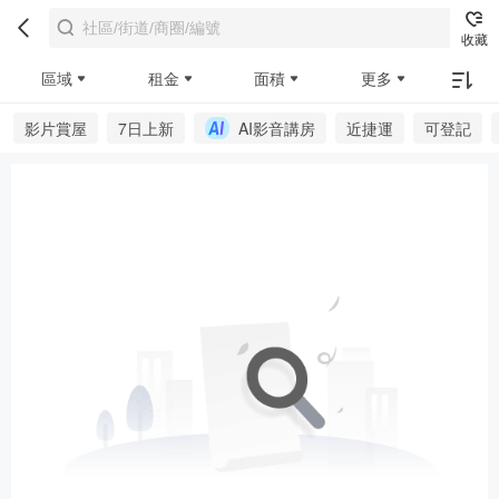
收藏
區域
租金
面積
更多
影片賞屋
7日上新
AI影音講房
近捷運
可登記