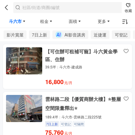
收藏
斗六市
租金
面積
更多
影片賞屋
7日上新
AI影音講房
近捷運
可登記
【可住辦可租補可寵】斗六黃金學
區、住辦
39.5坪
斗六市-建成路
16,800
元/月
雲林路二段【優質商辦大樓】⭐整層
空間限量釋出⭐
189.4坪
斗六市-雲林路二段225號
7日上新
可登記
可隔間
75,760
元/月