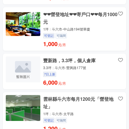
❤❤營登地址❤❤寄戶口❤❤每月1000
元
1坪
斗六市-中山路194號華廈
可登記
可隔間
1,000
元/月
豐新路，3.3坪，個人倉庫
3.3坪
斗六市-豐興路177號
7日上新
6,000
元/月
雲林縣斗六市每月1200元「營登地
址」
1坪
斗六市-太平路
可登記
可隔間
1,200