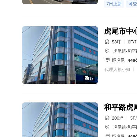
7日上新
可登
虎尾市中
58坪
6F/
虎尾鎮-和平
距虎尾
44
代理人賴小姐
13
和平路虎
200坪
5F
虎尾鎮-和平
距虎尾
44