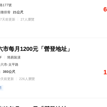
路177號
6
藥燉排骨
21公尺
7天前更新
27人瀏覽
六市每月1200元「營登地址」
2F
簡易裝潢
六市-太平路
1
站
393公尺
9天前更新
226人瀏覽
間