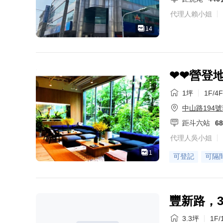
代理人賴小姐
14
❤❤營登地
1坪
1F/4F
中山路194
距斗六站
6
代理人吳小姐
1
可登記
可隔
豐新路，3
3.3坪
1F/