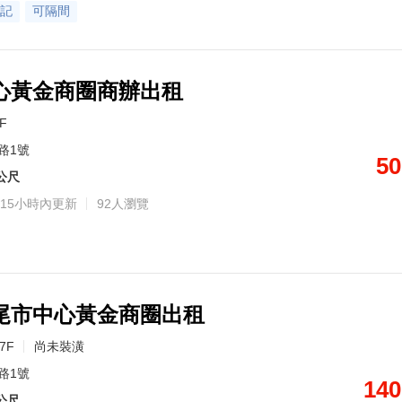
記
可隔間
心黃金商圈商辦出租
7F
路1號
50
6公尺
15小時內更新
92人瀏覽
尾市中心黃金商圈出租
/7F
尚未裝潢
路1號
140
6公尺