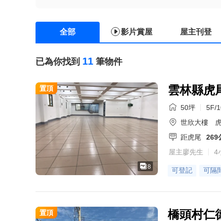
全部
影片賞屋
屋主刊登
11
已為你找到
筆物件
雲林縣虎
置頂
50坪
5F/
世欣大樓
虎
距虎尾
26
屋主廖先生
4
8
可登記
可隔
橋頭村仁
置頂