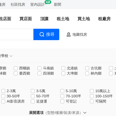
廠房
社區找房
室內設計
新聞
租店面
買店面
頂讓
租土地
買土地
租廠房
搜尋
地圖找房
按學校
寮鄉
西螺鎮
斗南鎮
北港鎮
古坑鄉
林鄉
臺西鄉
四湖鄉
大埤鄉
林內鄉
2-3萬
3-5萬
5-10萬
10萬以上
30-50坪
50-70坪
70-100坪
100-150坪
AI影音講房
近捷運
可登記
可隔間
展開選項
（型態/樓層/裝潢/來源）