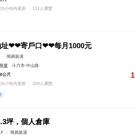
15小時內更新
111人瀏覽
址❤❤寄戶口❤❤每月1000元
簡易裝潢
號華廈
斗六市-中山路
1
88公尺
16小時內更新
209人瀏覽
間
.3坪，個人倉庫
1F
簡易裝潢