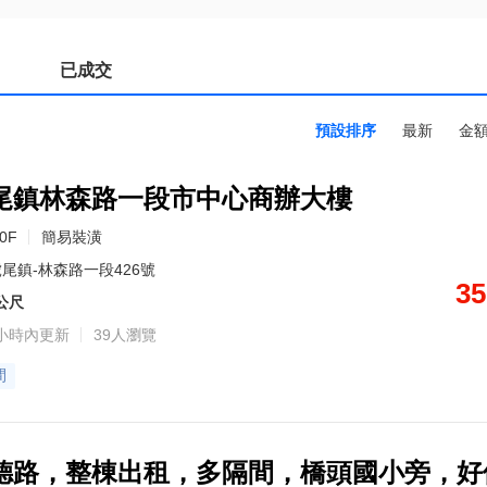
已成交
預設排序
最新
金
尾鎮林森路一段市中心商辦大樓
10F
簡易裝潢
尾鎮-林森路一段426號
35
9公尺
小時內更新
39人瀏覽
間
德路，整棟出租，多隔間，橋頭國小旁，好