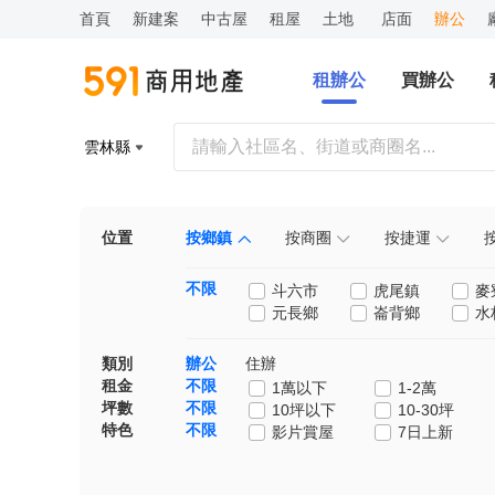
首頁
新建案
中古屋
租屋
土地
店面
辦公
租辦公
買辦公
雲林縣
位置
按鄉鎮
按商圈
按捷運
不限
斗六市
虎尾鎮
麥
元長鄉
崙背鄉
水
類別
辦公
住辦
租金
不限
1萬以下
1-2萬
坪數
不限
10坪以下
10-30坪
特色
不限
影片賞屋
7日上新