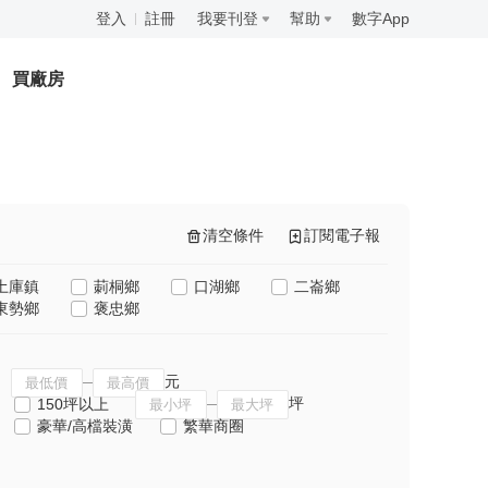
登入
註冊
我要刊登
幫助
數字App
買廠房
清空條件
訂閱電子報
土庫鎮
莿桐鄉
口湖鄉
二崙鄉
東勢鄉
褒忠鄉
元
坪
150坪以上
豪華/高檔裝潢
繁華商圈