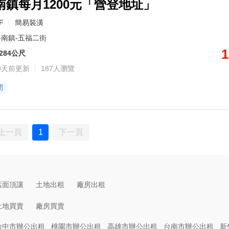
南鎮每月1200元「營登地址」
F
簡易裝潢
南鎮-五福二街
1
284公尺
9天前更新
187人瀏覽
間
上一頁
1
下一頁
店面頂讓
土地出租
廠房出租
土地買賣
廠房買賣
台中市辦公出租
桃園市辦公出租
高雄市辦公出租
台南市辦公出租
新