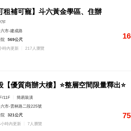
可租補可寵】斗六黃金學區、住辦
/7F
六市-建成路
16
分院
569公尺
小時內更新
217人瀏覽
段【優質商辦大樓】⭐整層空間限量釋出⭐
F/11F
簡易裝潢
六市-雲林路二段225號
75
分院
321公尺
5小時內更新
7人瀏覽