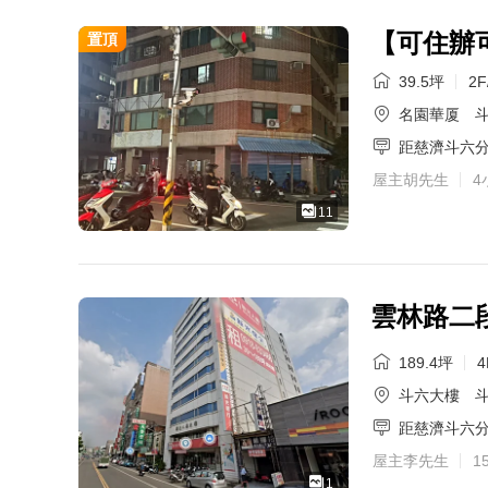
【可住辦
置頂
39.5坪
2F
名園華厦
斗
距慈濟斗六
屋主胡先生
4
11
雲林路二
189.4坪
4
斗六大樓
斗
距慈濟斗六
屋主李先生
1
1