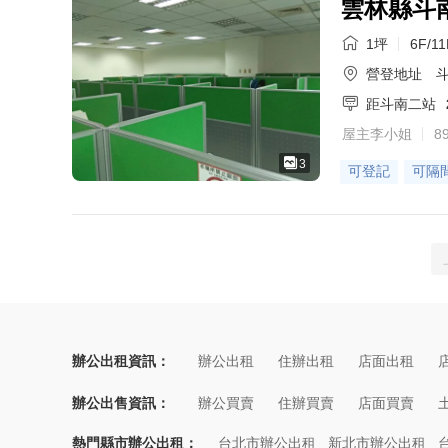
雲林縣斗
1坪
6F/11
營登地址
斗
距斗南二站
屋主李小姐
8
3
可登記
可隔
辦公出租資訊：
辦公出租
住辦出租
店面出租
辦公出售資訊：
辦公買賣
住辦買賣
店面買賣
熱門縣市辦公出租：
台北市辦公出租
新北市辦公出租