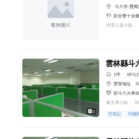
斗六市-豐興
距全豐十全
代理人張小姐
雲林縣斗
1坪
6F/1
營登地址
斗
距斗六火車
屋主李小姐
8
3
可登記
可隔