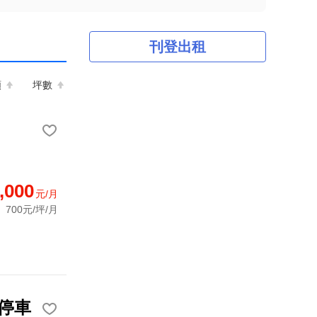
刊登出租
額
坪數
,000
元/月
700元/坪/月
停車