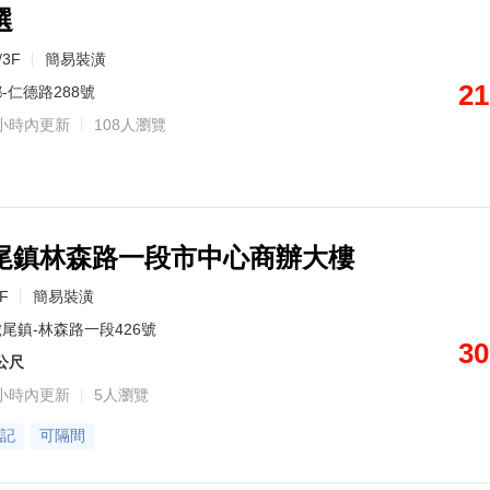
選
3F
簡易裝潢
21
-仁德路288號
小時內更新
108人瀏覽
尾鎮林森路一段市中心商辦大樓
9F
簡易裝潢
尾鎮-林森路一段426號
30
9公尺
小時內更新
5人瀏覽
記
可隔間