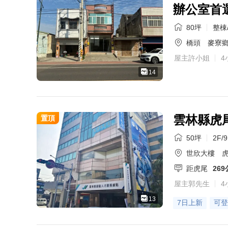
辦公室首
80坪
整棟/
橋頭
麥寮鄉
屋主許小姐
4
14
雲林縣虎
置頂
50坪
2F/
世欣大樓
虎
距虎尾
26
屋主郭先生
4
13
7日上新
可登