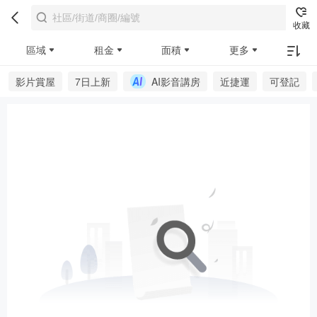
收藏
區域
租金
面積
更多
影片賞屋
7日上新
AI影音講房
近捷運
可登記