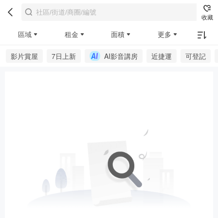
收藏
區域
租金
面積
更多
影片賞屋
7日上新
AI影音講房
近捷運
可登記