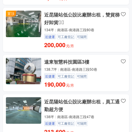
置頂
近昆陽站低公設比廠辦出租，雙貨梯
好卸貨👍🏻
134坪
南港區-南港路三段80巷
近捷運
可工廠登記
可隔間
200,000
元/月
遠東智慧科技園區3樓
138.7坪
南港區-南港路三段50巷
近捷運
可工廠登記
可隔間
190,000
元/月
近昆陽站低公設比廠辦出租，員工通
勤超方便
138坪
南港區-南港路三段47巷
近捷運
可工廠登記
可隔間
213,600