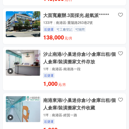
大面寬廠辦.3面採光.超氣派******
133坪
南港區-重陽路263巷2號
近捷運
可工廠登記
可隔間
138,000
元/月
汐止南港/小巢迷你倉/小倉庫出租/個
人倉庫/裝潢搬家文件存放
1坪
南港區-南港路一段
近捷運
1,000
元/月
南港東湖/小巢迷你倉/小倉庫出租/個
人倉庫/裝潢搬家文件收藏
1坪
南港區-經貿一路
近捷運