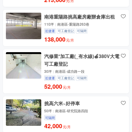
元/月
南港重陽路挑高廠房廠辦倉庫出租
110坪
南港區-重陽路263巷
近捷運
可工廠登記
可隔間
138,000
元/月
汽修業*加工廠(_有水線)🍎380V大電
可工廠登記
30坪
南港區-成功路一段
近捷運
可工廠登記
可隔間
52,000
元/月
挑高六米~好停車
50坪
南港區-研究院路四段
可隔間
42,000
元/月