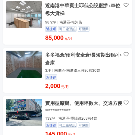
近南港中華賓士💥低公設廠辦+車位
🌏大貨梯
98.9坪
南港區-松河街
近捷運
可工廠登記
可隔間
85,000
元/月
多多福倉/便利安全倉/長短期出租/小
倉庫
3坪
南港區-南港路三段80巷30號
近捷運
2,000
元/月
實用型廠辦、使用坪數大、交通方便
**************
139坪
南港區-重陽路263巷4號
近捷運
可工廠登記
可隔間
145,000
元/月