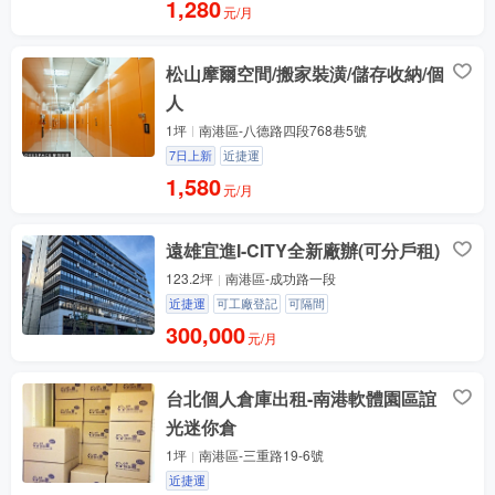
1,280
元/月
松山摩爾空間/搬家裝潢/儲存收納/個
人
1坪
南港區-八德路四段768巷5號
7日上新
近捷運
1,580
元/月
遠雄宜進I-CITY全新廠辦(可分戶租)
123.2坪
南港區-成功路一段
近捷運
可工廠登記
可隔間
300,000
元/月
台北個人倉庫出租-南港軟體園區誼
光迷你倉
1坪
南港區-三重路19-6號
近捷運