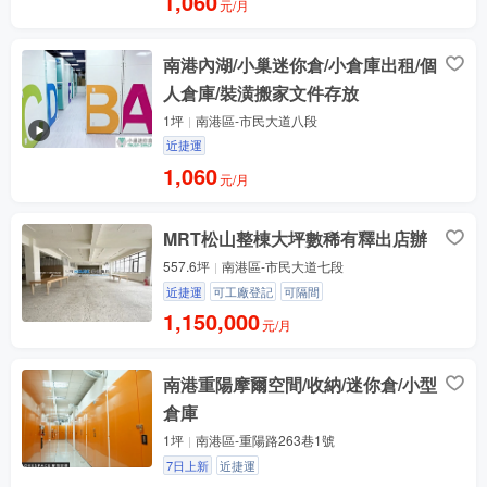
1,060
元/月
南港內湖/小巢迷你倉/小倉庫出租/個
人倉庫/裝潢搬家文件存放
1坪
南港區-市民大道八段
近捷運
1,060
元/月
MRT松山整棟大坪數稀有釋出店辦
557.6坪
南港區-市民大道七段
近捷運
可工廠登記
可隔間
1,150,000
元/月
南港重陽摩爾空間/收納/迷你倉/小型
倉庫
1坪
南港區-重陽路263巷1號
7日上新
近捷運