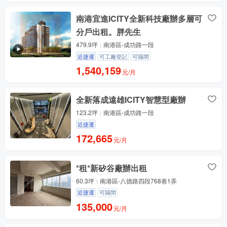
南港宜進ICITY全新科技廠辦多層可
分戶出租。胖先生
479.9坪
南港區-成功路一段
近捷運
可工廠登記
可隔間
1,540,159
元/月
全新落成遠雄ICITY智慧型廠辦
123.2坪
南港區-成功路一段
近捷運
172,665
元/月
*租*新矽谷廠辦出租
60.3坪
南港區-八德路四段768巷1弄
近捷運
可隔間
135,000
元/月