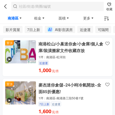
收藏
南港區
租金
面積
更多
影片賞屋
7日上新
AI影音講房
近捷運
可隔間
置頂
南港松山/小巢迷你倉/小倉庫/個人倉
庫/裝潢搬家文件收藏存放
1坪
南港區-松河街
近捷運
1,000
元/月
置頂
麥杰迷你倉儲~24小時冷氣開放~全
面85折優惠!
1坪
南港區-南港路三段50巷1號
7日上新
近捷運
1,600
元/月