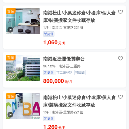
置頂
南港松山/小巢迷你倉/小倉庫/個人倉
庫/裝潢搬家文件收藏存放
1坪
南港區-重陽路221號
近捷運
1,060
元/月
置頂
南港近捷運優質辦公
367.2坪
南港區-三重路
近捷運
可工廠登記
可隔間
800,000
元/月
置頂
南港松山/小巢迷你倉/小倉庫/個人倉
庫/裝潢搬家文件收藏存放
1坪
南港區-重陽路221號
近捷運
1,260
元/月