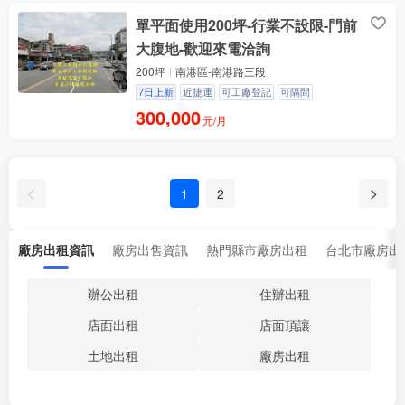
單平面使用200坪-行業不設限-門前
大腹地-歡迎來電洽詢
200坪
南港區-南港路三段
7日上新
近捷運
可工廠登記
可隔間
300,000
元/月
1
2
廠房出租資訊
廠房出售資訊
熱門縣市廠房出租
台北市廠房出
辦公出租
住辦出租
店面出租
店面頂讓
土地出租
廠房出租