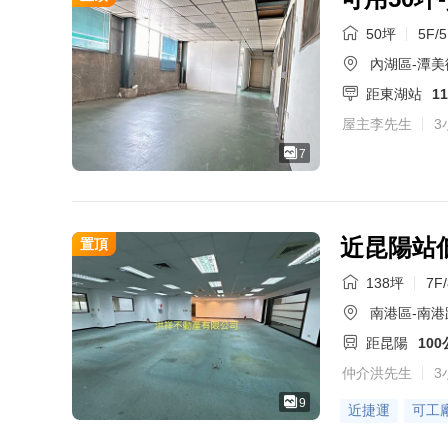
50坪
5F/
內湖區-潭美
距東湖站
1
屋主李先生
3
7
近昆陽站
置頂
138坪
7F
南港區-南港
距昆陽
10
仲介洪先生
3
9
近捷運
可工