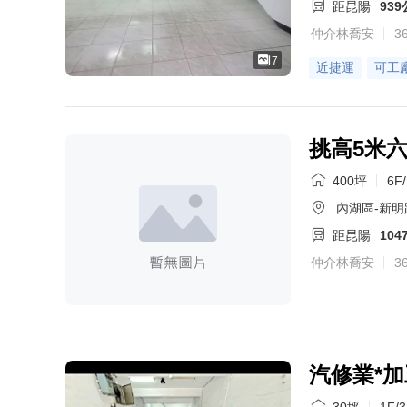
距昆陽
93
仲介林喬安
3
7
近捷運
可工
挑高5米
400坪
6F
內湖區-新明
距昆陽
104
仲介林喬安
3
汽修業*加