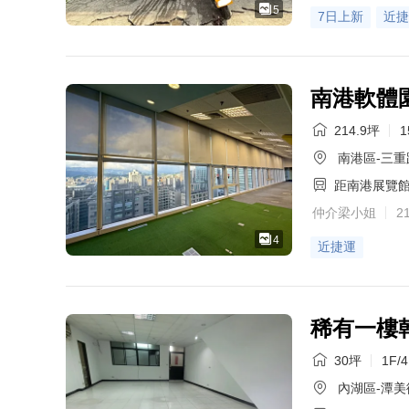
5
7日上新
近捷
南港軟體
214.9坪
1
南港區-三重
距南港展覽
仲介梁小姐
2
4
近捷運
稀有一樓
30坪
1F/
內湖區-潭美