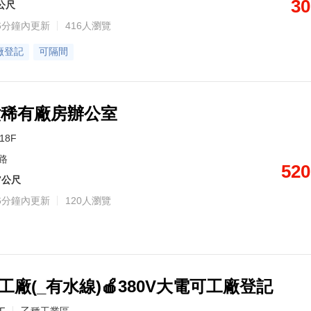
30
9公尺
6分鐘內更新
416人瀏覽
廠登記
可隔間
六稀有廠房辦公室
/18F
路
520
7公尺
6分鐘內更新
120人瀏覽
工廠(_有水線)🍎380V大電可工廠登記