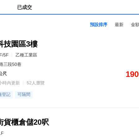
已成交
預設排序
最新
金
科技園區3樓
F/5F
乙種工業區
路三段50巷
190
5公尺
小時內更新
52人瀏覽
廠登記
可隔間
街貨櫃倉儲20呎
1F