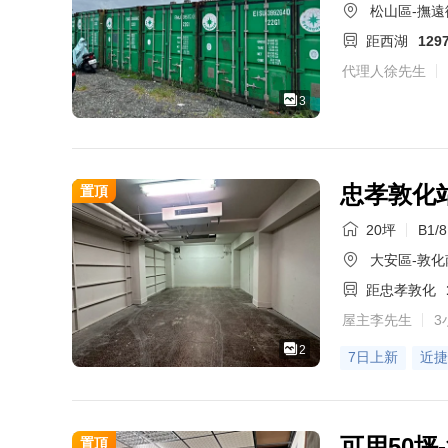
松山區-撫遠
距西湖
129
代理人徐先生
3
忠孝敦化
置頂
20坪
B1/
大安區-敦化
距忠孝敦化
屋主李先生
3
2
7日上新
近捷
可用50坪
置頂