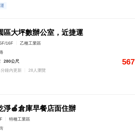
運
園區大坪數辦公室，近捷運
5F/16F
乙種工業區
路
567
館
280公尺
1分鐘內更新
28人瀏覽
乾淨🍎倉庫早餐店面住辦
4F
特種工業區
街