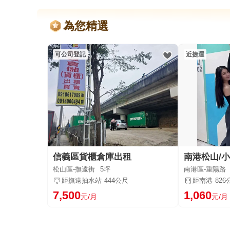
為您精選
可公司登記
近捷運
信義區貨櫃倉庫出租
松山區-撫遠街
5坪
南港區-重陽路
距撫遠抽水站
444公尺
距南港
826
7,500
1,060
元/月
元/月