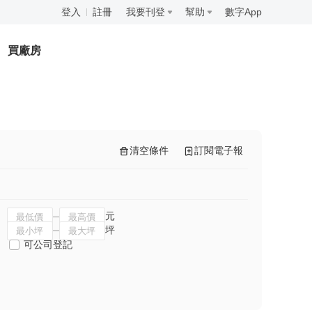
登入
註冊
我要刊登
幫助
數字App
買廠房
清空條件
訂閱電子報
元
坪
可公司登記