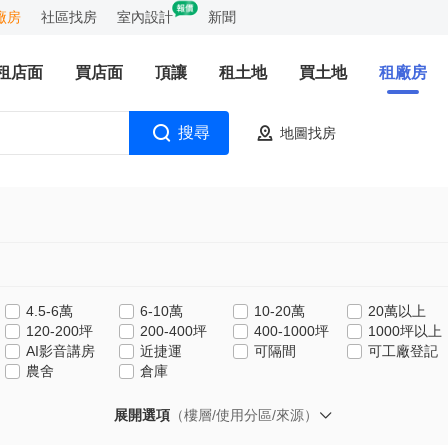
廠房
社區找房
室內設計
新聞
租店面
買店面
頂讓
租土地
買土地
租廠房
搜尋
地圖找房
4.5-6萬
6-10萬
10-20萬
20萬以上
120-200坪
200-400坪
400-1000坪
1000坪以上
AI影音講房
近捷運
可隔間
可工廠登記
農舍
倉庫
展開選項
（樓層/使用分區/來源）