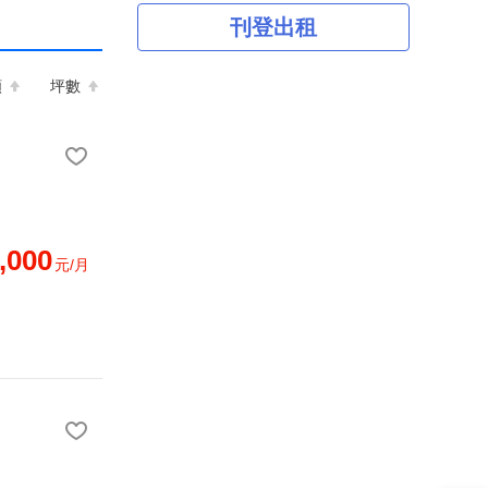
刊登出租
額
坪數
,000
元/月