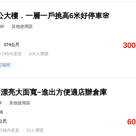
公大樓．一層一戶挑高6米好停車🌸
/9F
其他使用區
300
站
374公尺
9小時內更新
104人瀏覽
可隔間
~漂亮大面寬~進出方便適店辦倉庫
2F
其他使用區
路
60
4公尺
分鐘內更新
10人瀏覽