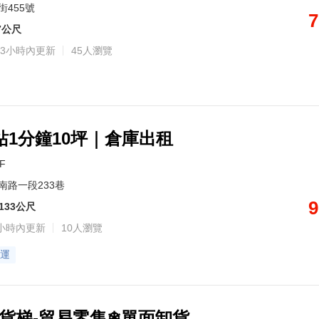
街455號
7
7公尺
3小時內更新
45人瀏覽
站1分鐘10坪｜倉庫出租
8F
南路一段233巷
9
133公尺
小時內更新
10人瀏覽
運
-貨梯-貿易零售❄單面卸貨