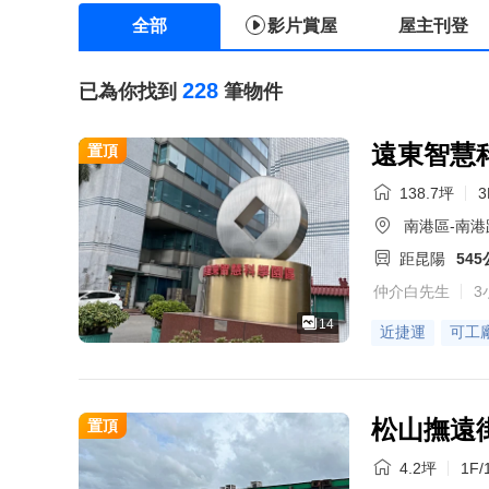
全部
影片賞屋
屋主刊登
228
已為你找到
筆物件
遠東智慧
置頂
138.7坪
3
南港區-南港
距昆陽
54
仲介白先生
3
14
近捷運
可工
松山撫遠
置頂
4.2坪
1F/