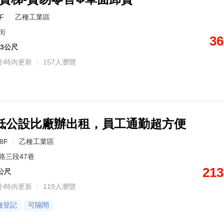
5F
乙種工業區
街
36
13公尺
小時內更新
157人瀏覽
低公設比廠辦出租，員工通勤超方便
/8F
乙種工業區
路三段47巷
213
0公尺
小時內更新
119人瀏覽
廠登記
可隔間