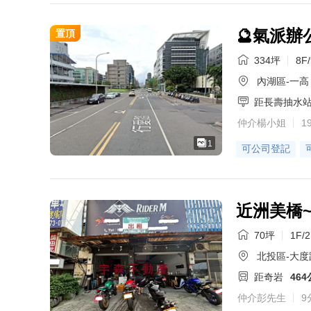
🔮氣派辦
置頂
334坪
8F
內湖區-一高
距長壽抽水
仲介楊小姐
1
1
可公司登記
近洲美橋
70坪
1F/
北投區-大度
距奇岩
46
仲介彭先生
9