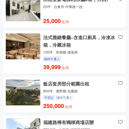
20坪
台東市-中華路一段
25,000
元/月
法式雅緻餐廳~含進口廚具，冷凍冰
箱，冷藏冰箱
100坪
卑南鄉-溫泉路
隨時可遷入
39,999
元/月
飯店套房部分範圍出租
800坪
鹿野鄉-光榮路
可登記
隨時可遷入
250,000
元/月
福建路稀有獨棟商場店辦