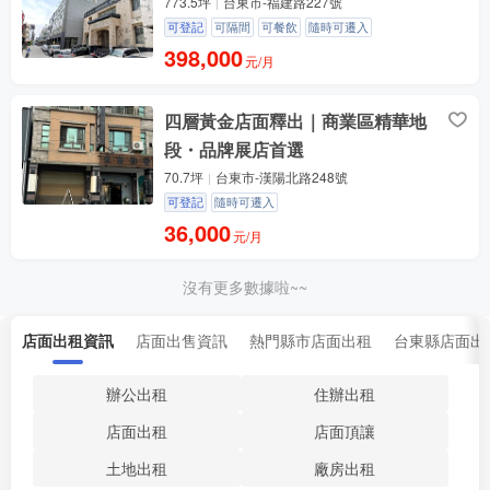
773.5坪
台東市-福建路227號
可登記
可隔間
可餐飲
隨時可遷入
398,000
元/月
四層黃金店面釋出｜商業區精華地
段・品牌展店首選
70.7坪
台東市-漢陽北路248號
可登記
隨時可遷入
36,000
元/月
沒有更多數據啦~~
店面出租資訊
店面出售資訊
熱門縣市店面出租
台東縣店面出
辦公出租
住辦出租
店面出租
店面頂讓
土地出租
廠房出租