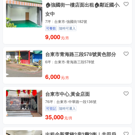
🏠強國街一樓店面出租🏠鄰近國小.
女中
7坪
台東市-強國街182號
可餐飲
隨時可遷入
9,000
元/月
台東市青海路三段578號黃色部分
6坪
台東市-青海路三段578號
6,000
元/月
台東市中心,黃金店面
76坪
台東市-中華路一段136號
可登記
隨時可遷入
35,000
元/月
出租全新電梯2房2廳2衛｜共四戶