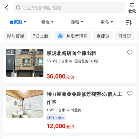
收藏
台東縣
租金
面積
更多
影片賞屋
7日上新
AI影音講房
近捷運
可登記
漢陽北路店面全棟出租
66.3坪
台東市-漢陽北路248號
36,000
元/月
特力屋商圈免裝修景觀辦公/個人工
作室
15坪
台東市-博愛路
隨時可遷入
12,000
元/月