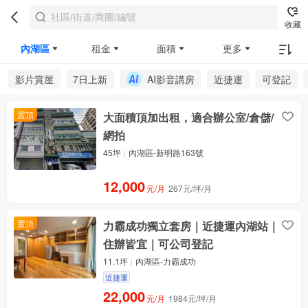
收藏
內湖區
租金
面積
更多
影片賞屋
7日上新
AI影音講房
近捷運
可登記
置頂
大面積頂加出租，適合辦公室/倉儲/
網拍
45坪
內湖區-新明路163號
12,000
元/月
267元/坪/月
置頂
力霸成功獨立套房｜近捷運內湖站｜
住辦皆宜｜可公司登記
11.1坪
內湖區-力霸成功
近捷運
22,000
元/月
1984元/坪/月