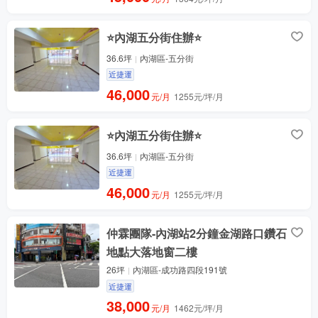
⭐內湖五分街住辦⭐
36.6坪
內湖區-五分街
近捷運
46,000
元/月
1255元/坪/月
⭐內湖五分街住辦⭐
36.6坪
內湖區-五分街
近捷運
46,000
元/月
1255元/坪/月
仲霖團隊-內湖站2分鐘金湖路口鑽石
地點大落地窗二樓
26坪
內湖區-成功路四段191號
近捷運
38,000
元/月
1462元/坪/月