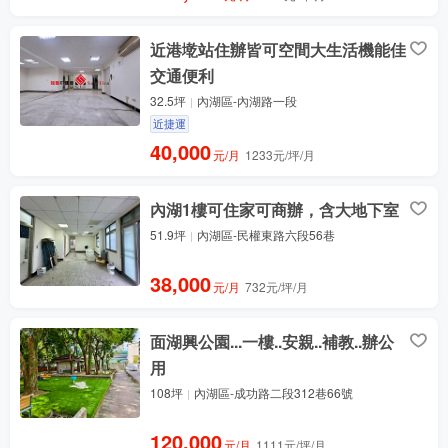
近港墘站住辦皆可空間大生活機能佳
交通便利
32.5坪
內湖區-內湖路一段
近捷運
40,000
元/月
1233元/坪/月
內湖1樓可住家可商辦，含大地下室
51.9坪
內湖區-民權東路六段56巷
38,000
元/月
732元/坪/月
面湖興公園...一樓..安親..補教..辦公
用
108坪
內湖區-成功路二段312巷66號
120,000
元/月
1111元/坪/月