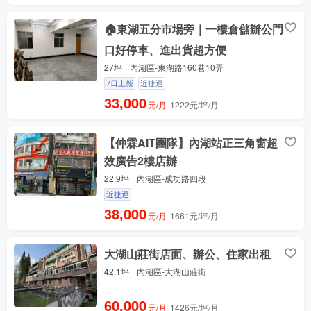
🏠東湖五分市場旁｜一樓倉儲辦公門
口好停車、進出貨超方便
27坪
內湖區-東湖路160巷10弄
7日上新
近捷運
33,000
元/月
1222元/坪/月
【仲霖AIT團隊】內湖站正三角窗超
效廣告2樓店辦
22.9坪
內湖區-成功路四段
近捷運
38,000
元/月
1661元/坪/月
大湖山莊街店面、辦公、住家出租
42.1坪
內湖區-大湖山莊街
60,000
元/月
1426元/坪/月