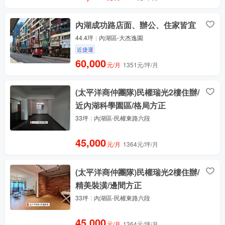
內湖成功路店面、辦公、住家皆宜
44.4坪
內湖區-大杰逸園
近捷運
60,000
元/月
1351元/坪/月
(太平洋商仲團隊)民權瑞光2樓住辦/
近內湖科學園區/格局方正
33坪
內湖區-民權東路六段
45,000
元/月
1364元/坪/月
(太平洋商仲團隊)民權瑞光2樓住辦/
精美裝潢/邊間方正
33坪
內湖區-民權東路六段
45,000
元/月
1364元/坪/月