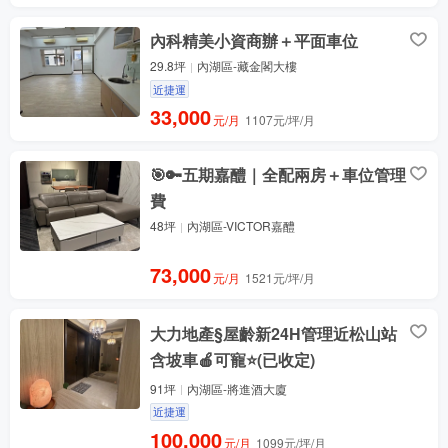
內科精美小資商辦＋平面車位
29.8坪
內湖區-藏金閣大樓
近捷運
33,000
元/月
1107元/坪/月
🎯🔑五期嘉醴｜全配兩房＋車位管理
費
48坪
內湖區-VICTOR嘉醴
73,000
元/月
1521元/坪/月
大力地產§屋齡新24H管理近松山站
含坡車🍎可寵⭐(已收定)
91坪
內湖區-將進酒大廈
近捷運
100,000
元/月
1099元/坪/月