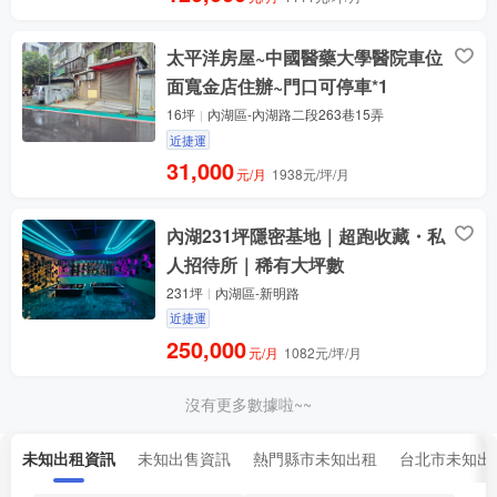
太平洋房屋~中國醫藥大學醫院車位
面寬金店住辦~門口可停車*1
16坪
內湖區-內湖路二段263巷15弄
近捷運
31,000
元/月
1938元/坪/月
內湖231坪隱密基地｜超跑收藏・私
人招待所｜稀有大坪數
231坪
內湖區-新明路
近捷運
250,000
元/月
1082元/坪/月
沒有更多數據啦~~
未知出租資訊
未知出售資訊
熱門縣市未知出租
台北市未知出