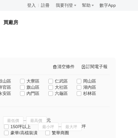
登入
註冊
我要刊登
幫助
數字App
買廠房
清空條件
訂閱電子報
鼓山區
大寮區
仁武區
岡山區
梓官區
旗山區
大社區
湖內區
永安區
內門區
六龜區
杉林區
元
坪
150坪以上
豪華/高檔裝潢
繁華商圈