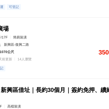
運
可登記
廣場
F/17F
簡易裝潢
場
新興區-復興二路
350
1070公尺
天前更新
14人瀏覽
記
0｜新興區借址｜長約30個月｜簽約免押、續
8F
高檔裝潢