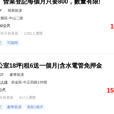
、營業登記每個月只要800，數量有限!
2F
簡易裝潢
雅區-中山二路
1
82公尺
35天前更新
1281人瀏覽
記
可隔間
室18坪|租6送一個月|含水電管免押金
12F
豪華裝潢
融大樓
前金區-中正四路139號
15
7公尺
8天前更新
417人瀏覽
記
豪華裝潢
免租1個月