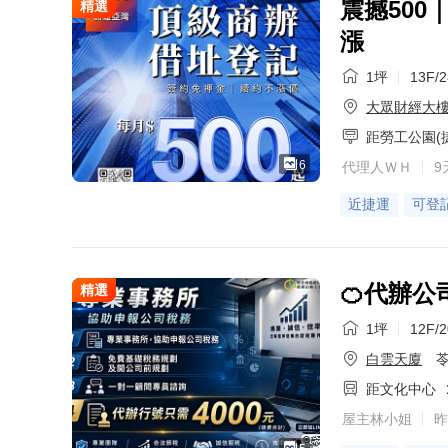
震撼50
精選
漲
1坪
13F/
大眾財經大
距勞工公園(
6
代理人ＷＨ
9
近捷運
可登
🍊代辦
精選
1坪
12F/
白雲天廈
苓
距文化中心
屋主林小姐
昨