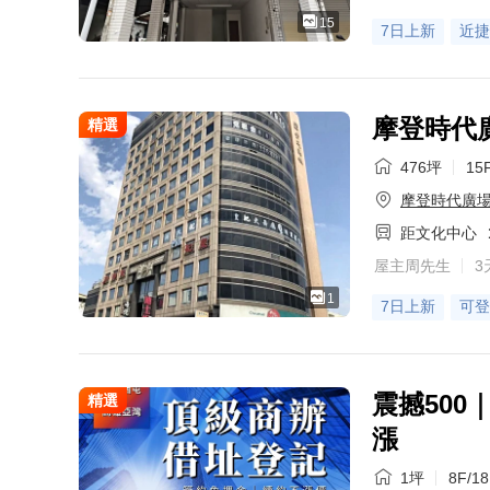
15
7日上新
近捷
摩登時代
精選
476坪
15
摩登時代廣
距文化中心
屋主周先生
3
1
7日上新
可登
震撼50
精選
漲
1坪
8F/1