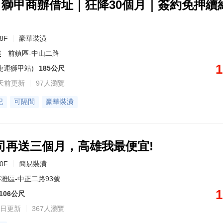
0｜獅甲商辦借址｜狂降30個月｜簽約免押續
28F
豪華裝潢
樓
前鎮區-中山二路
1
捷運獅甲站)
185公尺
天前更新
97人瀏覽
記
可隔間
豪華裝潢
公司再送三個月，高雄我最便宜!
20F
簡易裝潢
雅區-中正二路93號
1
106公尺
日更新
367人瀏覽