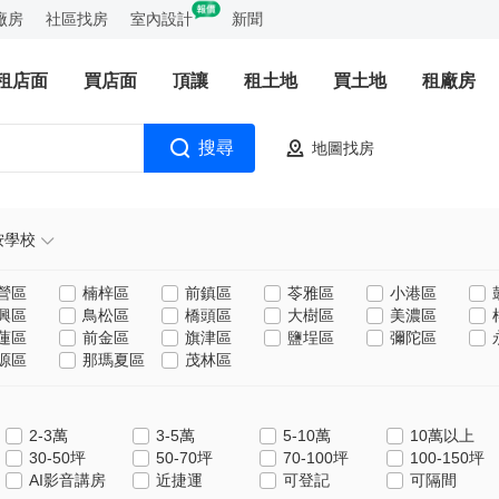
廠房
社區找房
室內設計
新聞
租店面
買店面
頂讓
租土地
買土地
租廠房
搜尋
地圖找房
按學校
營區
楠梓區
前鎮區
苓雅區
小港區
興區
鳥松區
橋頭區
大樹區
美濃區
蓮區
前金區
旗津區
鹽埕區
彌陀區
源區
那瑪夏區
茂林區
2-3萬
3-5萬
5-10萬
10萬以上
30-50坪
50-70坪
70-100坪
100-150坪
AI影音講房
近捷運
可登記
可隔間