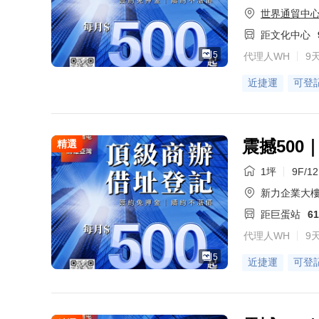
世界通貿中
距文化中心
5
代理人WH
9
近捷運
可登
震撼50
精選
1坪
9F/1
新力企業大
距巨蛋站
6
代理人WH
9
5
近捷運
可登