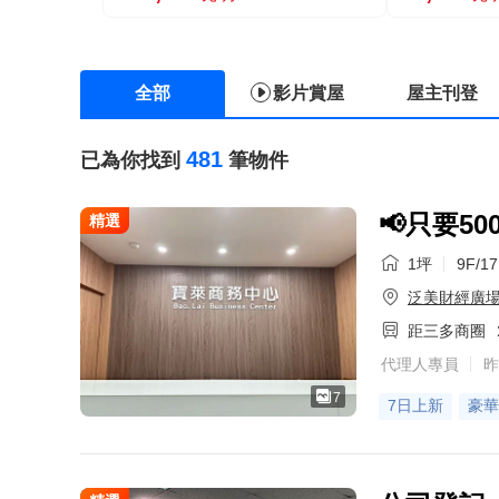
全部
影片賞屋
屋主刊登
481
已為你找到
筆物件
📢只要5
精選
1坪
9F/1
泛美財經廣
距三多商圈
代理人專員
昨
7
7日上新
豪華