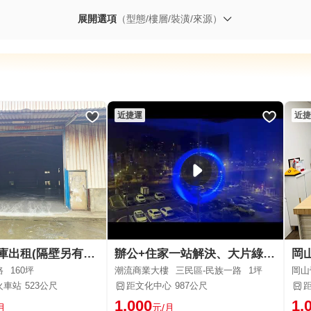
展開選項
（型態/樓層/裝潢/來源）
近捷運
近捷
橋頭廠房倉庫出租(隔壁另有100坪3萬元)
辦公+住家一站解決、大片綠、最健康、最具藝術氣息共享空間
路
160坪
潮流商業大樓
三民區-民族一路
1坪
岡山
火車站
523公尺
距文化中心
987公尺
1,000
1,
月
元/月