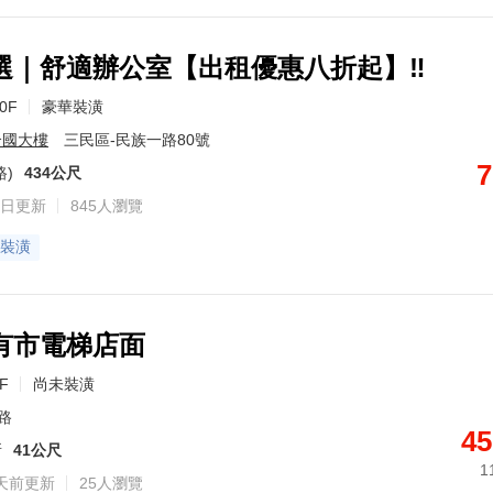
選｜舒適辦公室【出租優惠八折起】‼️
50F
豪華裝潢
合國大樓
三民區-民族一路80號
7
路)
434公尺
日更新
845人瀏覽
裝潢
有市電梯店面
4F
尚未裝潢
路
45
所
41公尺
1
天前更新
25人瀏覽