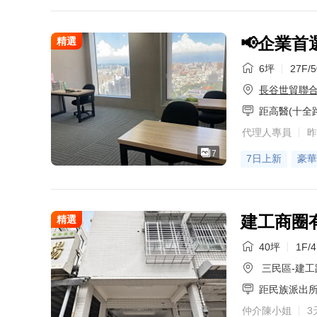
📢企業首
精選
6坪
27F/
長谷世貿聯
距高醫(十全
代理人專員
昨
7
7日上新
豪華
建工商圈
精選
40坪
1F/
三民區-建工
距民族派出
仲介陳小姐
3