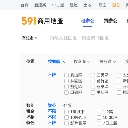
首頁
新建案
中古屋
租屋
土地
店面
辦公
租辦公
買辦公
高雄市
位置
按鄉鎮
按商圈
按捷運
不限
鳳山區
三民區
左
林園區
路竹區
新
茄萣區
燕巢區
阿
田寮區
甲仙區
桃
類別
辦公
住辦
租金
不限
1萬以下
1-2萬
坪數
不限
10坪以下
10-30坪
特色
不限
影片賞屋
7日上新