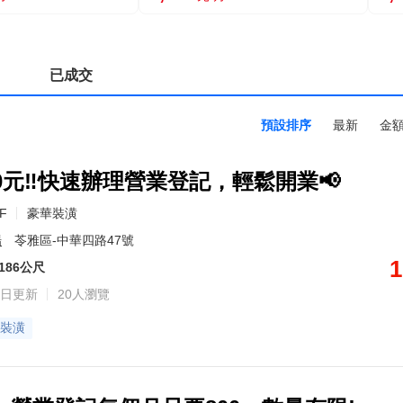
已成交
預設排序
最新
金
00元‼️快速辦理營業登記，輕鬆開業📢
7F
豪華裝潢
場
苓雅區-中華四路47號
1
186公尺
日更新
20人瀏覽
裝潢