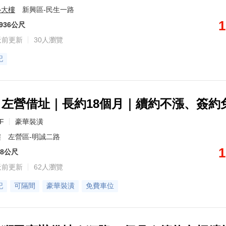
心大樓
新興區-民生一路
1
936公尺
天前更新
30人瀏覽
記
0｜左營借址｜長約18個月｜續約不漲、簽約
2F
豪華裝潢
樓
左營區-明誠二路
1
18公尺
天前更新
62人瀏覽
記
可隔間
豪華裝潢
免費車位