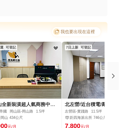
我也要出現在這裡
運
可登記
7日上新
可登記
岡山全新裝潢超人氣商務中心🔥|登址+辦公室優惠中💎
北左營/近台積
帝國
岡山區-岡山路
1.5坪
左營區-實踐路
11.5坪
距岡山
434公尺
距四海派出所
746公尺
000
7,800
元/月
元/月