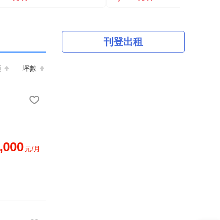
刊登出租
額
坪數
,000
元/月