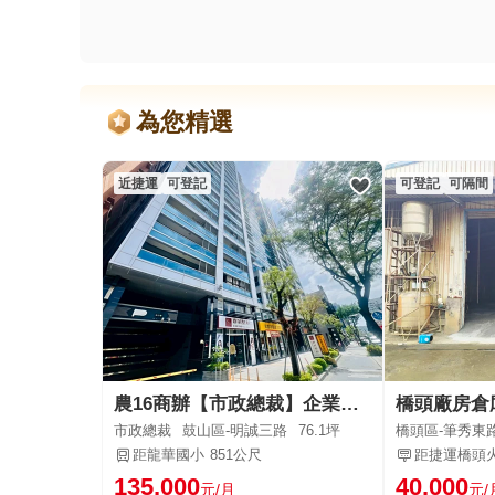
為您精選
近捷運
可登記
可登記
可隔間
農16商辦【市政總裁】企業總部首選+雙車
市政總裁
鼓山區-明誠三路
76.1坪
橋頭區-筆秀東
距龍華國小
851公尺
距捷運橋頭
135,000
40,000
元/月
元/